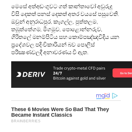
මෙසේ අත්අඩංගුවට ගත් කාන්තාවෝ අවුරුදු
විසි දෙකත් පනස්‌ දෙකත් අතර වයසේ පසුවෙති.
ඔවුන් අනුරාධපුර, කෑගල්ල, පුත්තලම,
තඹුත්තේගම, මීගමුව, පොළොන්නරුව,
ගිරිතලේ මනම්පිටිය සහ කොම්පඤ්ඤවීදිය යන
ප්‍රදේශවල පදිංචිකාරියන් බව පොලිස්‌
පරීක්‍ෂණවලදී අනාවරණය වී ඇත.