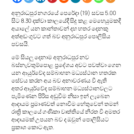
අනුරාධපුර නගරයේ පෙරේදා (19) සවස 5.00
සිට 8.30 දක්‌වා කාලයේදී සිදු කළ මෙහෙයුමකදී
අයාලේ යන කාන්තාවන් දහ හතර දෙනකු
අත්අඩංගුවට ගත් බව අනුරාධපුර පොලිසිය
පවසයි.
මේ සියලු දෙනාම අනුරාධපුර නව
බස්‌නැවතුම්පොළ ප්‍රදේශය අවට පවත්වා ගෙන
යන ආයුර්වේද සම්බාහන මධ්‍යස්‌ථාන හතරක
සේවය කරන අය බව අනාවරණය වී ඇති
අතර
ආයුර්වේද සම්බාහන මධ්‍යස්‌ථානවලට
පැමිණෙන පිරිස අඩුවීම නිසා ඉන් ලැබෙන
ආදායම ප්‍රමාණවත් නොවීම හේතුවෙන් තමන්
රාත්‍රි කාලයේ ගණිකා වෘත්තියේ නිරත වී අමතර
ආදායමක්‌ උපයන බව ද ඔවුන් පොලිසියට
ප්‍රකාශ කොට ඇත.