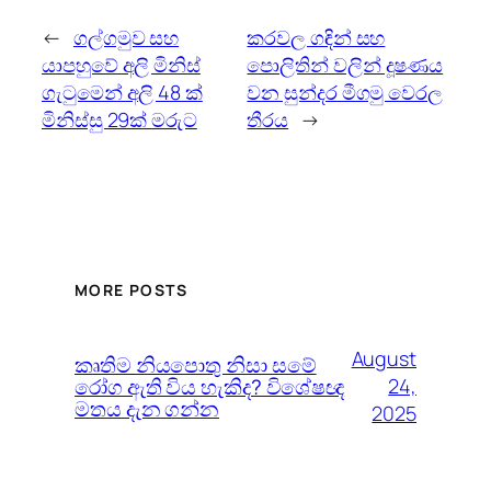
←
ගල්ගමුව සහ
කරවල ගඳින් සහ
යාපහුවේ අලි මිනිස්‌
පොලිතින් වලින් දූෂණය
ගැටුමෙන් අලි 48 ක්‌
වන සුන්දර මීගමු වෙරල
මිනිස්‌සු 29ක්‌ මරුට
තීරය
→
MORE POSTS
August
කෘතිම නියපොතු නිසා සමේ
රෝග ඇති විය හැකිද? විශේෂඥ
24,
මතය දැන ගන්න
2025