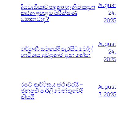
August
දියවැඩියාව හඳුනා ගැනීම සඳහා
කරන ඉහළම පරීක්ෂණ
24,
මොනවාද ?
2025
August
ගර්භණී සමයේදී පැරසිටමෝල්
24,
භාවිතය අවදානම් දැන ගන්න
2025
රටේ ආර්ථිකය ස්ථාවරයි –
August
ජනපති පාර්ලිමේන්තුවේදී
7, 2025
කියයි