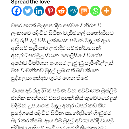
Spread the love
වසර පහක් මැදපෙරදිග සේවයේ නිරත වී
ලංකාවේ පදිංචිව සිටින වැඩිමහල් සහෝදරියට
එවූ රුපියල් විසි ලක්ෂයක පමණ මුදලක් ඇය
අනියම් සැමියාට ලබාදීම සම්බන්ධයෙන්
අනුරාධපුර මූලස්ථාන පොලිසියේ විශේෂ
අපරාධ විමර්ශන අංශයට ලැබුණු පැමිණිල්ලක්
මත වංචනිකව මුදල් ලබාගත් බව කියන
පුද්ගලයා
අත්අඩංගුවට ගෙන තිබේ.
වයස අවුරුදු 37ක් පමණ වන අවිවාහක මුස්ලිම්
ජාතික කාත්තාව වසර පහක් තිස් කුවේටයේ දුක්
විදිමින් උපයාගත් මුදල අනුරාධපුර කඩ තිහ
ප්‍රදේශයේ පදිංචිව සිටින සහෝදරීගේ ගිණුමට
බැර කර තිබේ. ඇය එම මුදල් අවශ්‍ය පරිදි වියදම්
කිරීමට අනියම් සැමියාට ලබාදී තිබෙන බව