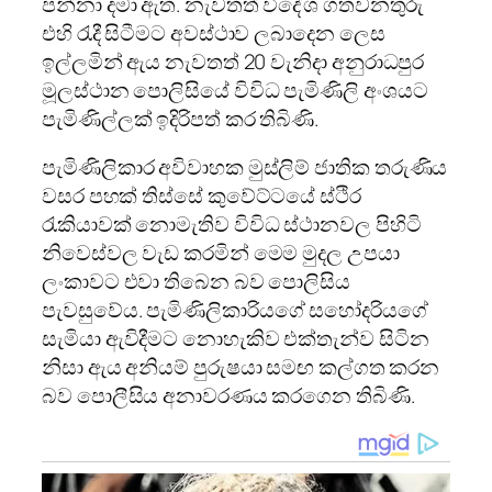
පන්නා දමා ඇත. නැවතත් විදේශ ගතවනතුරු
එහි රැදී සිටීමට අවස්ථාව ලබාදෙන ලෙස
ඉල්ලමින් ඇය නැවතත් 20 වැනිදා අනුරාධපුර
මූලස්ථාන පොලිසියේ විවිධ පැමිණිලි අංශයට
පැමිණිල්ලක් ඉදිරිපත් කර තිබිණි.
පැමිණිලිකාර අවිවාහක මුස්ලිම් ජාතික තරුණිය
වසර පහක් තිස්සේ කුවේට්ටයේ ස්ථිර
රැකියාවක් නොමැතිව විවිධ ස්ථානවල පිහිටි
නිවෙස්වල වැඩ කරමින් මෙම මුදල උපයා
ලංකාවට එවා තිබෙන බව පොලිසිය
පැවසුවේය. පැමිණිලිකාරියගේ සහෝදරියගේ
සැමියා ඇවිදීමට නොහැකිව එක්තැන්ව සිටින
නිසා ඇය අනියම් පුරුෂයා සමඟ කල්ගත කරන
බව පොලීසිය අනාවරණය කරගෙන තිබිණි.