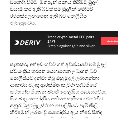
විනෝද වීමට, මත්පැන් පානය කිරීමට මුදල්
වියදම් කර ඇති බවත් එම මුදලින් මෝටර්
රථයක්ද ලබාගෙන ඇති බව පොලිසිය
පැවැසුවේය.
සැකකරු අත්අඩංගුවට ගත් අවස්ථාවේ එම මුදල්
ස්වයංක්‍රිය හරපත යොදාගෙන ලබාගත් බව
පොලිසියට දන්වා තිබූ ඔහු මුදල් ලබාගන්නා
ආකාරය බැංකු ආරක්ෂිත කැමරා පද්ධතියේ
සටහන්ව තිබෙන බවත් පොලිසිය පැවැසුවේය.
සිය බාල සහෝදරිය අනියම් සැමියාට එරෙහිව
අනුරාධපුර මූලස්ථාන පොලිසියට පැමිණිලි
කිරීමේන් උරණ වූ සහෝදරිය ඇය නිවෙසින්ද