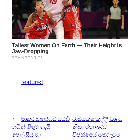
featured
←
මාතර නගරයම වෙඩි
රාජපක්ෂ කල්ලි වාදය
හඬින් ගිගුම් දෙයි –
නිසා ඒකාබද්ධ
පොලීසිය හා
විපක්ෂයේ මතගැටුම්