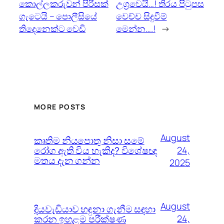
කොල්ලකරුවන් පිරිසක්
උග්‍රවෙයි…! තිරය පිටුපස
ගැටෙයි – පොලීසියේ
වෙච්ච සිදුවීම්
තිදෙනෙක්ට වෙඩි
මෙන්න….!
→
MORE POSTS
August
කෘතිම නියපොතු නිසා සමේ
රෝග ඇති විය හැකිද? විශේෂඥ
24,
මතය දැන ගන්න
2025
August
දියවැඩියාව හඳුනා ගැනීම සඳහා
කරන ඉහළම පරීක්ෂණ
24,