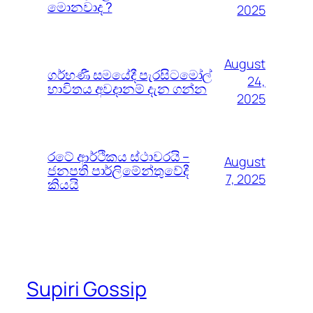
මොනවාද ?
2025
August
ගර්භණී සමයේදී පැරසිටමෝල්
24,
භාවිතය අවදානම් දැන ගන්න
2025
රටේ ආර්ථිකය ස්ථාවරයි –
August
ජනපති පාර්ලිමේන්තුවේදී
7, 2025
කියයි
Supiri Gossip