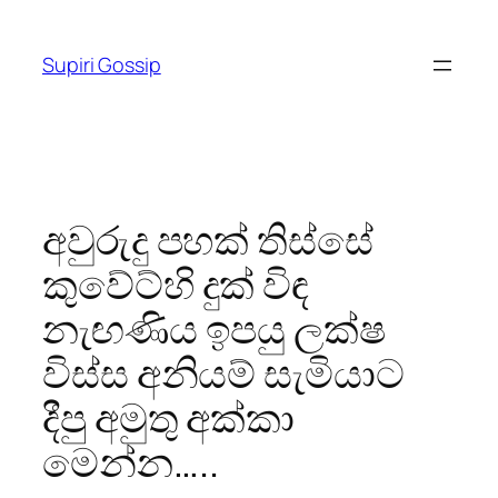
Skip
to
Supiri Gossip
content
අවුරුදු පහක් තිස්සේ
කුවේට්හි දුක් විඳ
නැඟණිය ඉපයු ලක්ෂ
විස්ස අනියම් සැමියාට
දීපු අමුතු අක්කා
මෙන්න…..