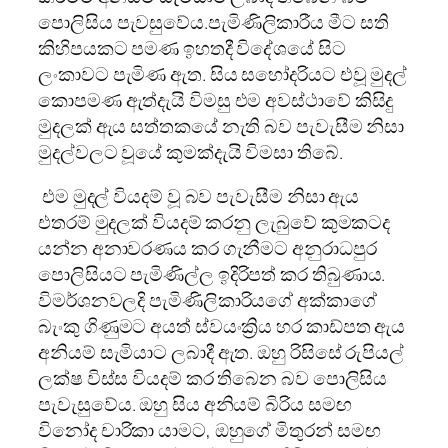
පොලිසිය පැවසුවේය.පැමිණිලිකාරීය මීට සති
කිහිපයකට පමණ ඉහතදී විදේශයේ සිට
ලංකාවට පැමිණ ඇත. සිය සහෝදරියට එවූ මුදල්
කොපමණ ඇත්දැයි විමසු එම අවස්ථාවේ කිසිදු
මුදලක් ඇය සත්තකයේ නැති බව පැවැසීම නිසා
මුදල්වලට වූයේ කුමක්දැයි විමසා තිබේ.
එම මුදල් වියදම් වූ බව පැවැසීම නිසා ඇය
එතරම් මුදලක් වියදම් කරනු ලැබුවේ කුමකටද
යන්න අනාවරණය කර ගැනීමට අනුරාධපුර
පොලිසියට පැමිණිල්ල ඉදිරිපත් කර තිබුණාය.
විමර්ශනවලදි පැමිණිලිකාරියගේ අක්කාගේ
බැංකු ගිණුමට අයත් ස්වයංක්‍රිය හර කාඩ්පත ඇය
අනියම් සැමියාට ලබාදී ඇත. ඔහු රිසිසේ රුපියල්
ලක්ෂ විස්ස වියදම් කර තිබෙන බව පොලිසිය
පැවැසුවේය. ඔහු සිය අනියම් බිරිය සමඟ
විනෝද චාරිකා යාමට, ඔහුගේ මිතුරන් සමඟ