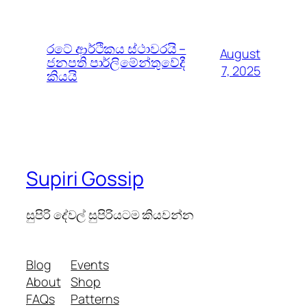
රටේ ආර්ථිකය ස්ථාවරයි –
August
ජනපති පාර්ලිමේන්තුවේදී
7, 2025
කියයි
Supiri Gossip
සුපිරි දේවල් සුපිරියටම කියවන්න
Blog
Events
About
Shop
FAQs
Patterns