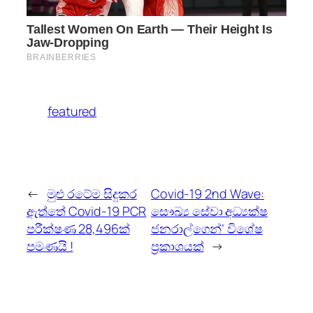
featured
←
මුළු රටේම සිදුකර
Covid-19 2nd Wave:
ඇත්තේ Covid-19 PCR
සෞඛ්‍ය සේවා අධ්‍යක්ෂ
පරීක්ෂණ 28,496ක්
ජනරාල්ගෙන්’ විශේෂ
පමණයි !
ප්‍රකාශයක්
→