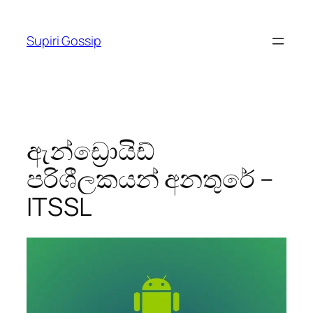
Skip
to
Supiri Gossip
content
ඇන්ඩ්‍රොයිඩ්
පරිශීලකයන් අනතුරේ –
ITSSL