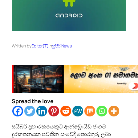
Written by
Editor(T)
in
සුපිරි News
Spread the love
සයිබර් ප්‍රහාරකයෙකුට ඇන්ඩ්‍රොයිඩ් ජංගම
දුරකතනයක පවතින සංවේදී තොරතුරු ලබා