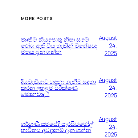
MORE POSTS
August
කෘතිම නියපොතු නිසා සමේ
රෝග ඇති විය හැකිද? විශේෂඥ
24,
මතය දැන ගන්න
2025
August
දියවැඩියාව හඳුනා ගැනීම සඳහා
කරන ඉහළම පරීක්ෂණ
24,
මොනවාද ?
2025
August
ගර්භණී සමයේදී පැරසිටමෝල්
24,
භාවිතය අවදානම් දැන ගන්න
2025