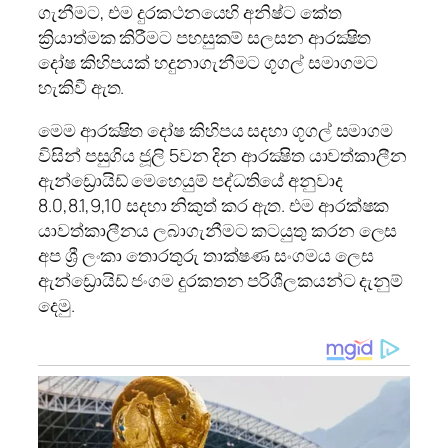
ගැනීමට, එම දුරකථනයෙහි අනිෂ්ට කේත
ක්‍රියාත්මක කිරීමට පහසුකම් සලසන ආරක්‍ෂිත
දෝෂ කිහිපයක් හදුනාගැනීමට ගූගල්‍ සමාගමට
හැකිවී ඇත.
මෙම ආරක්‍ෂිත දෝෂ කිහිපය සදහා ගූගල් සමාගම
විසින් පසුගිය ජූලි 5වන දින ආරක්‍ෂිත යාවත්කාලීන
ඇන්ඩ්‍රොයිඩ් මෙහෙයුම් පද්ධතියේ අනුවාද
8.0,8.1,9,10 සදහා නිකුත් කර ඇත. එම ආරක්ෂක
යාවත්කාලීනය ලබාගැනීමට කටයුතු කරන ලෙස
අප ශ්‍රී ලංකා තොරතුරු තාක්ෂණ සංගමය ලෙස
ඇන්ඩ්‍රොයිඩ් ජංගම දුරකතන පරිශීලකයන්ට දැනුම්
දෙමු.