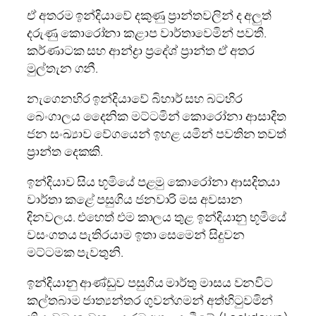
ඒ අතරම ඉන්දියාවේ දකුණු ප්‍රාන්තවලින් ද අලුත්
දරුණු කොරෝනා කළාප වාර්තාවෙමින් පවතී.
කර්ණාටක සහ ආන්ද්‍රා ප්‍රදේශ් ප්‍රාන්ත ඒ අතර
මුල්තැන ගනී.
නැගෙනහිර ඉන්දියාවේ බිහාර් සහ බටහිර
බෙංගාලය දෛනික මට්ටමින් කොරෝනා ආසාදිත
ජන සංඛ්‍යාව වේගයෙන් ඉහළ යමින් පවතින තවත්
ප්‍රාන්ත දෙකකි.
ඉන්දියාව සිය භූමියේ පළමු කොරෝනා ආසදිතයා
වාර්තා කළේ පසුගිය ජනවාරි මස අවසාන
දිනවලය. එහෙත් එම කාලය තුළ ඉන්දියානු භූමියේ
වසංගතය පැතිරයාම ඉතා සෙමෙන් සිදුවන
මට්ටමක පැවතුනි.
ඉන්දියානු ආණ්ඩුව පසුගිය මාර්තු මාසය වනවිට
කල්තබාම ජාත්‍යන්තර ගුවන්ගමන් අත්හිටුවමින්