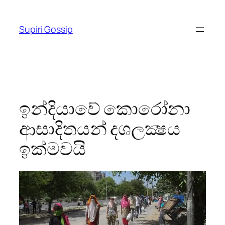
Skip
to
Supiri Gossip
content
ඉන්දියාවේ කොරෝනා
ආසාදිතයන් දශලක්‍ෂය
ඉක්මවයි