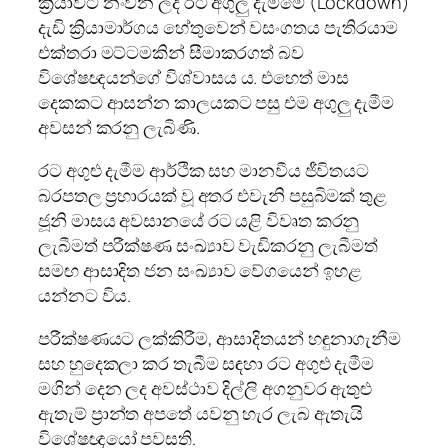
ක්‍රියාවට නංවන ලද රට අගුලු දැමීමේ (Lockdown)
දැඩි ක්‍රියාමාර්ගය හේතුවෙන් වසංගතය පැතිරයාම
එක්තරා මට්ටමකින් සීමාකරගත් බව
විශේෂඥයන්ගේ විශ්වාසය ය. එහෙත් මාස
දෙකකට ආසන්න කාලයකට පසු එම අගුලු දැමීම
අවසන් කරනු ලැබිණි.
රට අගුළු දැමීම ආර්ථික සහ මානවීය ජීවිතයට
බරපතල ප්‍රහාරයක් වූ අතර එවැනි පසුබිමක් තුළ
ජූනි මාසය අවසානයේ රට යළි විවෘත කරනු
ලැබීමත් පරීක්ෂණ සංඛ්‍යාව වැඩිකරනු ලැබීමත්
සමඟ ආසාදිත ජන සංඛ්‍යාව වේගයෙන් ඉහළ
යන්නට විය.
පරීක්ෂණයට ලක්කිරීම, ආසාදිතයන් හඳුනාගැනීම
සහ හුදෙකලා කර තැබීම සඳහා රට අගුළු දැමීම
මගින් දෙන ලද අවස්ථාව දිල්ලි අගනුවර ඇතුළු
ඇතැම් ප්‍රාන්ත අපතේ යවනු හැර ලැබ ඇතැයි
විශේෂඥයෝ පවසති.