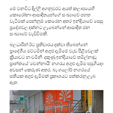
මේ වනවිට දිල්ලි අගනුවරට අයත් කලාපයෙහි
කොරෝනා ආසාදිතයන්ගේ සංඛ්‍යාවේ පහත
වැටීමක් පෙන්නුම් කෙරෙන අතර ඉන්දියාවේ සෙසු
ප්‍රදේශවල දක්නට ලැබෙන්නේ ආසාදිත ජන
සංඛ්‍යාවේ වැඩිවීමකි.
බලධාරීන් ඊට ප්‍රතිචාරය දක්වා තිබෙන්නේ
ප්‍රාදේශීය මට්ටමින් අගුළු දැමීමේ වැඩ පිළිවෙලක්
ක්‍රියාවට නංවමිනි. දකුණු ඉන්දියාවේ තමිල්නාඩු
ප්‍රාන්තයේ ‘චෙන්නායි’ නගරය අගුළු දැමීම පසුගියදා
අවසන් කෙරුණ අතර, බැංගලෝර් නගරයේ
සතියක අගුළු දැමීමක් ප්‍රකාශයට පත්කරනු ලැබ
ඇත.