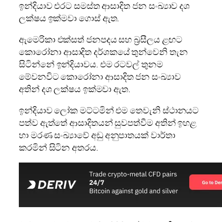
ඉන්දියාව එරට සමස්ත ආසාදිත ජන සංඛ්‍යාව දශ
ලක්ෂය ඉක්මවා ගොස් ඇත.
ඇමෙරිකා එක්සත් ජනපදය සහ බ්‍රසීලය ළඟට
කොරෝනා ආසාදිත දර්ශකයේ තුන්වෙනි තැන
සිටින්නේ ඉන්දියාවය. එම රටවල් තුනම
මේවනවිට කොරෝනා ආසාදිත ජන සංඛ්‍යාව
අතින් දශ ලක්ෂය ඉක්මවා ඇත.
ඉන්දියාව ලෝක මට්ටමින් එම තෙවැනි ස්ථානයට
පත්ව ඇත්තේ ආසාදිතයන් සුවපත්වීම අතින් ඉහළ
හා මරණ සංඛ්‍යාවේ අඩු අනුපාතයක් වාර්තා
කරමින් සිටින අතරය.