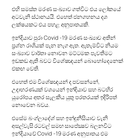
එහි සමස්ත මරණ සංඛ්‍යාව ගත්විට එය ලෝකයේ
අටවැනි ස්ථානයයි. එහෙත් ජනගහනය දශ
ලක්ෂයකට එය පහළ අනුපාතයකි.
ඉන්දියාව පුරා Covid -19 මරණ සංඛ්‍යාව අතින්
ප්‍රශ්න රාශියක් පැන නැග ඇත. ඇතැම්විට නියම
සංඛ්‍යාව වාර්තා නොවන මට්ටමක පැවතීමට
ඉඩකඩ ඇති බවට විශේෂඥයන් බොහෝදෙනෙක්
එකඟ වෙති.
එහෙත් එම විශේෂඥයන් ද පවසන්නේ,
උදාහරණයක් වශයෙන් ඉන්දියාව සහ බටහිර
යුරෝපය අතර සැලකිය යුතු පරතරයක් ඉදිරිපත්
නොවෙන බවය.
එසේම බංග්ලාදේශ් සහ ඉන්දුනීසියාව වැනි
අසල්වැසි රටවල් සමඟ සාපේක්‍ෂව බලනවිට
ඉන්දියාවේ Covid -19 මරණ අනුපාතය එම