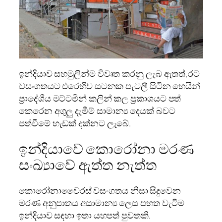
ඉන්දියාව සහමුලින්ම විවෘත කරනු ලැබ ඇතත්,රට
වසංගතයට එරෙහිව සටනක පැටලී සිටින හෙයින්
ප්‍රාදේශීය මට්ටමින් කලින් කල ප්‍රකාශයට පත්
කෙරෙන අගුලු දැමීම් සාමාන්‍ය දෙයක් බවට
පත්වීමේ හැඩක් දක්නට ලැබේ.
ඉන්දියාවේ කොරෝනා මරණ
සංඛ්‍යාවේ ඇත්ත නැත්ත
කොරෝනාවෛරස් වසංගතය නිසා සිදුවෙන
මරණ අනුපාතය අසාමාන්‍ය ලෙස පහත වැටීම
ඉන්දියාව සඳහා ඉතා යහපත් පුවතකි.