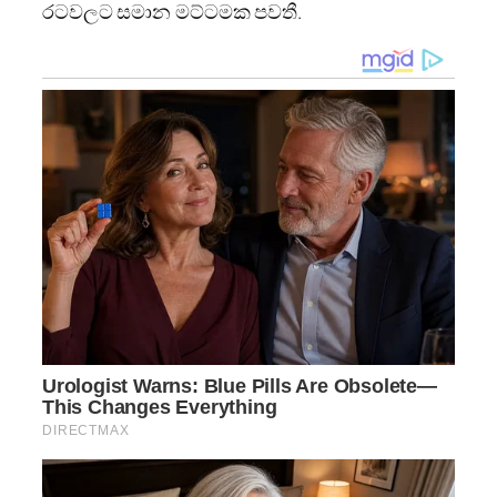
රටවලට සමාන මට්ටමක පවතී.