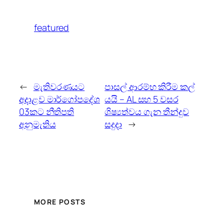
featured
←
මැතිවරණයට
පාසල් ආරම්භ කිරීම කල්
අදාළව මාර්ගෝපදේශ
යයි – AL සහ 5 වසර
03කට නීතිපති
ශිෂ්‍යත්වය ගැන තීන්දුව
අනුමැතිය
සදුදා
→
MORE POSTS