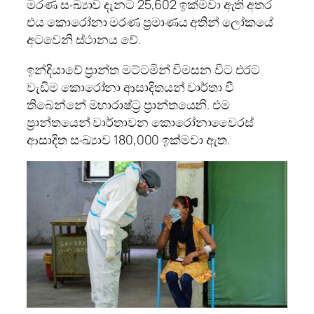
මරණ සංඛ්‍යාව දැනට 25,602 ඉක්මවා ඇති අතර
එය කොරෝනා මරණ ප්‍රමාණය අතින් ලෝකයේ
අටවෙනි ස්ථානය වේ.
ඉන්දියාවේ ප්‍රාන්ත මට්ටමින් විමසන විට එරට
වැඩිම කොරෝනා ආසාදිතයන් වාර්තා වී
තිබෙන්නේ මහාරාෂ්ට්‍ර ප්‍රාන්තයෙනි. එම
ප්‍රාන්තයෙන් වාර්තාවන කොරෝනාවෛරස්
ආසාදිත සංඛ්‍යාව 180,000 ඉක්මවා ඇත.