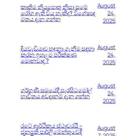
August
කෘතිම නියපොතු නිසා සමේ
රෝග ඇති විය හැකිද? විශේෂඥ
24,
මතය දැන ගන්න
2025
August
දියවැඩියාව හඳුනා ගැනීම සඳහා
කරන ඉහළම පරීක්ෂණ
24,
මොනවාද ?
2025
August
ගර්භණී සමයේදී පැරසිටමෝල්
24,
භාවිතය අවදානම් දැන ගන්න
2025
රටේ ආර්ථිකය ස්ථාවරයි –
August
ජනපති පාර්ලිමේන්තුවේදී
7, 2025