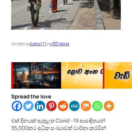
Written by
Editor(T)
in
සුපිරි World
Spread the love
එක් දිනයක් ඇතුළත Covid -19 ආසාදිතයන්
35,000කට අධික සංඛ්‍යාවක් වාර්තා කරමින්