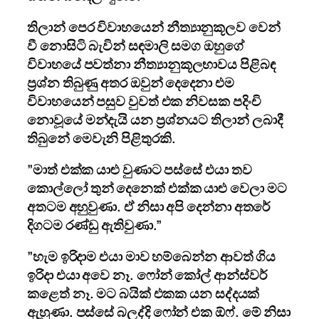
තිලාන් පෙර විවාහයෙන් නීත්‍යානුකූලව වෙන්
වී නොසිටි බැවින් සඳමාලි සමග ඔහුගේ
විවාහයේ පවත්නා නීත්‍යානුකූලභාවය පිළිබඳ
ප්‍රශ්න තිබුණු අතර ඔවුන් දෙදෙනා එම
විවාහයෙන් පසුව වුවත් එක නිවසක පදිංචි
නොවූයේ මන්දැයි යන ප්‍රශ්නයට තිලාන් ලබාදී
තිබුනේ මෙවැනි පිළිතුරකි.
”මාත් එක්ක යාළු වුණාට පස්සේ එයා තව
කොල්ලෝ තුන් දෙනෙක් එක්ක යාළු වෙලා මට
අතටම අහුවුණා. ඒ නිසා අපි දෙන්නා අතරේ
දිගටම රණ්ඩු ඇතිවුණා.”
”හැම ඉරිදාම එයා මාව හම්බෙන්න ආවත් ගිය
ඉරිදා එයා අවෙ නෑ. ෆෝන් කෝල් ආන්ස්වර්
කළෙත් නෑ. මට බයික් එකක යන සද්දයක්
ඇහුණා. පස්සේ බලද්දි ෆෝන් එක ඕෆ්. මේ නිසා