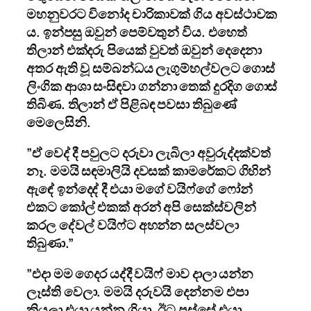
මහනුවරට විනෝද චාරිකාවක් ගිය අවස්ථාවක
ය. ඉන්පසු ඔවුන් පෙම්වතුන් විය. එහෙත්
තිලාන් එක්දරු පියෙක් වුවත් ඔවුන් දෙදෙනා
අතර ඇති වූ සම්බන්ධය ලැගුම්හල්වලට ගොස්
ලිංගික ආශා සංසිඳවා ගන්නා තෙක් දුරදිග ගොස්
තිබිණ. තිලාන් ඒ පිළිබඳ පවසා තිබුණේ
මෙලෙසිනි.
”ඒ වෙද් දී පවුලට දරුවා ලැබිලා අවුරුද්දක්වත්
නෑ. මමයි සඳමාලියි දවසක් කාමරේකට ගිහින්
ඇඳේ ඉන්දෙද් දී එයා මගේ වයිෆ්ගේ ෆෝන්
එකට කෝල් එකක් අරන් අපි සෙක්ස්වලින්
කරල දේවල් වයිෆ්ට අහන්න සලස්වලා
තිබුණා.”
”එදා මම ගෙදර යද්දී වයිෆ් මාව දාලා යන්න
ලෑස්ති වෙලා. මමයි දරුවයි දෙන්නම එපා
කියලා එයා යන්න ගියා. ඊට පස්සේ එයා