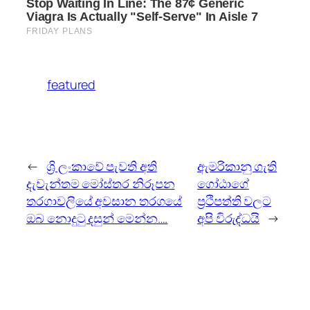
featured
←
ශ්‍රි ලංකාවේ පැවති අති
ඇමරිකානු ගැති
දැවැන්තම මෝස්තර නිරූපන
ගෝඨාගේ
තරගාවලියේ අවසාන තරගයේ
ප්‍රථිපත්ති වලට
ඔබ නොදුටු දසුන් මෙන්න….
අපි විරුද්ධයි
→