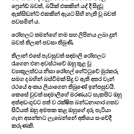
ෆ්‍රෙන්ඩ් බවත්, බයික් එකකින් යද් දී සිදුවූ
ඇක්සිඩන්ට් එකකින් ඇයට සිහි නැති වූ බවත්
පවසමින් ය.
රෝහලට තමන්ගේ නම සහ ලිපිනය ලබා දුන්
බවත් තිලාන් පවසා තිබුණි.
තිලාන් එසේ පැවසුවත් සඳමාලි රෝහලට
රැගෙන එන අවස්ථාවේ ඔහු තුළ වූ
ව්‍යාකූලත්වය නිසා රෝහල් ගේට්ටුවේ මුරකරු
සමග ද බහින් බස්වීමක් සිදු ව ඇති අතර වෑන්
රථයේ අංකය ලියාගෙන තිබුණේ ඉන්පසුවයි.
කෙසේ වුවත් සඳමාලිගේ මරණයට සැකපිට ඔහු
අත්අඩංගුවට පත් ව රක්ෂිත බන්ධනාගාර ගතව
සිටියත් ඔහු අමතක කළ ඔහුගේ දරු පැටියා
ගැන අසන්නට ලැබෙන්නේ අතිශය සංවේදී
කරුණකි.