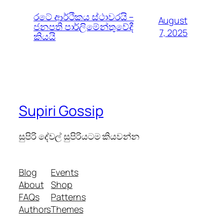
රටේ ආර්ථිකය ස්ථාවරයි –
August
ජනපති පාර්ලිමේන්තුවේදී
7, 2025
කියයි
Supiri Gossip
සුපිරි දේවල් සුපිරියටම කියවන්න
Blog
Events
About
Shop
FAQs
Patterns
Authors
Themes