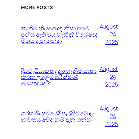
MORE POSTS
August
කෘතිම නියපොතු නිසා සමේ
රෝග ඇති විය හැකිද? විශේෂඥ
24,
මතය දැන ගන්න
2025
August
දියවැඩියාව හඳුනා ගැනීම සඳහා
කරන ඉහළම පරීක්ෂණ
24,
මොනවාද ?
2025
August
ගර්භණී සමයේදී පැරසිටමෝල්
24,
භාවිතය අවදානම් දැන ගන්න
2025