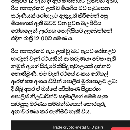
පසුගිය 12 වැනි දා ඇය ඝාතනයට ලක්වන අතර,
රිය අනතුරකට ලක් ව මියගිය බව පැවසෙන
තරුණියක් රෝහලට ඇතුළත් කිරීමෙන් පසු
මියගොස් ඇති බවට වන පුවත බලපිටිය
රෝහලෙන් ඌරගහ පොලිසියට ලැබෙන්නේ
එදින රාත්‍රී 12.00ට පමණ ය.
රිය අනතුරකට ඇය ලක් වූ බව ඇයව රෝහලට
භාරදුන් වෑන් රථයකින් ආ තරුණයා පවසා ඇති
නමුත් ඇගේ සිරුරේ කිසිදු තුවාලයක් දක්නට
නොතිබුණි. එම වෑන් රථයේ අංකය රෝහල්
ආරක්ෂක අංශය විසින් පොලිස් මුරපොළට ලබා
දී තිබූ අතර ඒ ඔස්සේ පරීක්ෂණ සිදුකරන
පොලිස් නිලධාරින්ට සඳමාලිගේ මෙම සැක
කටයුතු මරණය සම්බන්ධයෙන් තොරතුරු
අනාවරණය කර ගැනීමට හැකි විය.