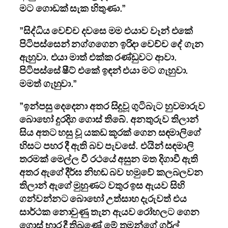
මට ගොඩක් සැක හිතුණා.”
”සිද්ධිය වෙච්ච දවසෙ මම එයාව වෑන් එකේ
පිටිපස්සෙන් නග්ගගෙන ඉරිදා වෙච්ච දේ ගැන
ඇහුවා. එයා මාත් එක්ක රණ්ඩුවට ආවා.
පිටිපස්සේ ෂීට් එකේ ඉඳන් එයා මට ගැහුවා.
මමත් ගැහුවා.”
”ඉන්පසු දෙදෙනා අතර සිදුවූ ගුටිබැට හුවමාරුව
බොහෝ දුරදිග ගොස් තිබේ. අනතුරුව තිලාන්
සිය අතට හසු වූ යකඩ කූරක් ගෙන සඳමාලිගේ
හිසට පහර දී ඇති බව පැවසේ. එයින් සඳමාලි
තරමක් මෙල්ල වී රථයේ අසුන මත දිගාවී ඇති
අතර ඇගේ දීර්ඝ නිහඬ බව හමුවේ කලබලවන
තිලාන් ඇගේ මුහුණට වතුර ඉස ඇයව සිහි
ගන්වන්නට බොහෝ උත්සාහ දැරුවත් එය
සාර්ථක නොවුණු තැන ඇයව රෝහලට ගෙන
ගොස් භාර දී තිබුණේ මේ තමන්ගේ ගර්ල්