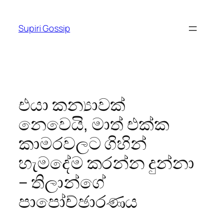
Skip
to
Supiri Gossip
content
එයා කන්‍යාවක්
නෙවෙයි, මාත් එක්ක
කාමරවලට ගිහින්
හැමදේම කරන්න දුන්නා
– තිලාන්ගේ
පාපෝච්ඡාරණය