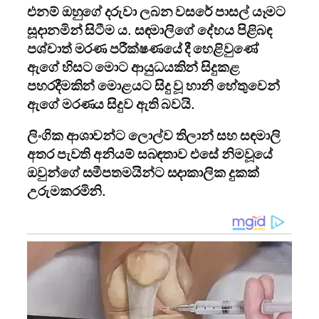
එනම් ඔහුගේ දරුවා ලබන වසරේ පාසල් යෑමට
සූදානමින් සිටීම ය. සඳමාලිගේ දේහය පිළිබඳ
පශ්චාත් මරණ පරීක්ෂණයේ දී හෙළිවුණේ
ඇගේ හිසට මොට ආයුධයකින් සිදුකළ
පහරදීමකින් මොළයට සිදු වූ හානි හේතුවෙන්
ඇගේ මරණය සිදුව ඇති බවයි.
ලිංගික ආශාවන්ට ලොල්ව තිලාන් සහ සඳමාලි
අතර පැවති අනියම් සබඳතාව එසේ නිමවූයේ
ඔවුන්ගේ සමීපතමයින්ට සදාකාලික දුකක්
උරුමකරමිනි.