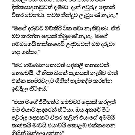
දික්කසාද නඩුවක් දැම්මා. දැන් අවුරුදු දෙකක්
විතර වෙනවා. තවම තීන්දුව ලැබුණේ නැහැ.”
”මගේ දරුවට මව්කිරි ටික පවා නැතිවුණා. ඒත්
මට කරන්න දෙයක් තිබුණේ නැහැ. මගේ
අම්මගෙයි තාත්තගෙයි උදව්වෙන් මම දරුවා
හදා ගත්තා.”
”මට හම්බෙනකොටත් සඳමාලි කන්‍යාවක්
නෙවෙයි. ඒ නිසා බයක් සැකයක් නැතිව මාත්
එක්ක කාමරවලට ගිහින් හැමදේම කරන්න
ඉඩදීලා හිටියේ.”
”එයා මගේ ජීවිතේට මෙච්චර දෙයක් කරලත්
මම එයාට ආදරෙන් හිටියා. ඔය අතරේ මීට
අවුරුදු දෙකකට විතර කලින් එයාගේ අම්මයි
තාත්තයි මාවයි එයාවයි කොළඹ එක්කගෙන
ගිහින් බන්දලා දුන්නා”