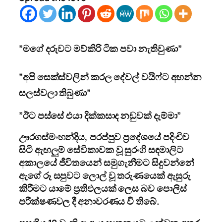
”මගේ දරුවට මව්කිරි ටික පවා නැතිවුණා”
”අපි සෙක්ස්වලින් කරල දේවල් වයිෆ්ට අහන්න
සලස්වලා තිබුණා”
”ඊට පස්සේ එයා දික්කසාද නඩුවක් දැම්මා”
ඌරගස්මංහන්දිය, පරප්පුව ප්‍රදේශයේ පදිංචිව
සිටි ඇඟලුම් සේවිකාවක වූ සුරංගි සඳමාලිට
අකාලයේ ජීවිතයෙන් සමුගැනීමට සිදුවන්නේ
ඇගේ රූ සපුවට ලොල් වූ තරුණයෙක් ඇසුරු
කිරීමට යාමේ ප්‍රතිඵලයක් ලෙස බව පොලිස්
පරීක්ෂණවල දී අනාවරණය වී තිබේ.