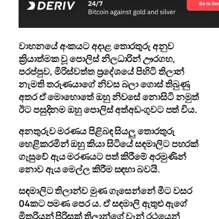
වාහනයේ අංකයට අදාළ තොරතුරු අනුව
ක්‍රියාත්මක වූ පොලිස් නිලධාරින් ඌරගහ,
පරප්පුව, මිරිස්වත්ත ප්‍රදේශයේ පිහිටි තිලාන්
නැමති තරුණයාගේ නිවස බලා ගොස් තිබුණු
අතර ඒ මොහොතේ ඔහු නිවසේ නොසිටි නමුත්
ඊට පසුදිනම ඔහු පොලිස් අත්අඩංගුවට පත් විය.
අනතුරුව මරණය පිළිබඳ සියලු තොරතුරු
හෙළිකරමින් ඔහු කියා සිටියේ සඳමාලිට පහරක්
ගැසුවේ ඇය මරණයට පත් කිරීමේ අරමුණින්
නොව ඇය මෙල්ල කිරීම සඳහා බවයි.
සඳමාලිට තිලාන්ව මුණ ගැසෙන්නේ මීට වසර
04කට පමණ පෙර ය. ඒ සඳමාලි ඇතුළු ඇගේ
මිතුරියන් පිරිසක් තිලාන්ගේ වෑන් රථයෙන්