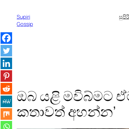
Skip
to
Supiri
සුපි
content
Gossip
ඔබ යළි මවිබ්මට ඒ
කතාවත් අහන්න’