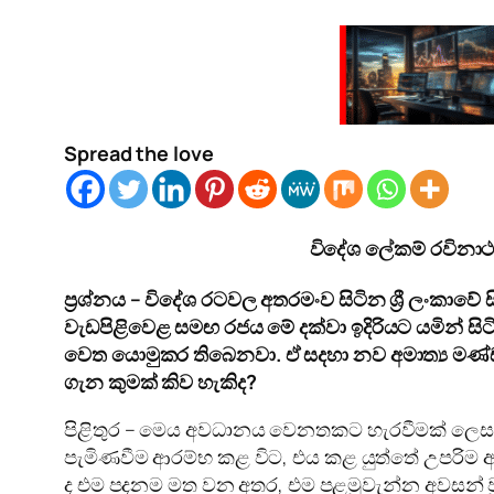
Spread the love
විදේශ ලේකම් රවිනාථ
ප්‍රශ්නය – විදේශ රටවල අතරමංව සිටින ශ්‍රී ලංකාවේ
වැඩපිළිවෙළ සමඟ රජය මේ දක්වා ඉදිරියට යමින් සි
වෙත යොමුකර තිබෙනවා. ඒ සදහා නව අමාත්‍ය මණ්ඩල
ගැන කුමක් කිව හැකිද?
පිළිතුර – මෙය අවධානය වෙනතකට හැරවීමක් ලෙස ම
පැමිණවීම ආරම්භ කළ විට, එය කළ යුත්තේ උපරිම අව
ද එම පදනම මත වන අතර, එම පළමුවැන්න අවසන් වූය