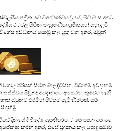
 මණ්ඩලයීය පත්‍රිකාවේ විශේෂත්වය වූයේ, මීට මාසයකට
ශීය රටවල සිටින සංක්‍රමණික ශ්‍රමිකයන් යනු දැඩි
ද විශේෂ අවධානය යොමු කළ යුතු වන අතර, ඔවුන්
න් විශාල පිරිසක් සිටින මාලදිවයින, වඩාත්ම අවදානම්
 තත්ත්වය පිළිබඳ අවදානමට අමතරව, කුවේට් වැනි
හොත් ඔවුනට එරටින් පිටතට පැමිණීමටත්, යම්
ි දනිමු.
, ඊයේ දිනයේ දී විදේශ ඇමතිවරයාට මේ සඳහා අමාත්‍ය
 අපේක්ෂා කරන අතර, එසේ ප්‍රදානය කළ පොදු සමාව