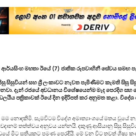
 ආර්යසිංහ මහතා ඊයේ (7) ජාතික රූපවාහිනී සේවය සමඟ පැ
 සිසු සිසුවියන් සහ ශ්‍රී ලංකාවට නැවත පැමිණීමට කැමති සි
ටිනවා. දැන් රජයේ අවධානය විශේෂයෙන්ම මැද පෙරදිග සහ වෙ
යීය පත්‍රිකාවක් ඊයේ දින ඉදිරිපත් කර අනුමත කළා. විදේ
ම නොදකිමි. සැමවිටම විදේශ අමාත්‍යාංශයේ මතය වූයේ නැ
දානම් තත්ත්වය අනුවය යන්නයි. දකුණු ආසියානු සිසු සිසුව
ේ මීට සතියකට පමණ පෙරදීයි. මේ වන විට තවත් ශිෂ්‍ය කණ