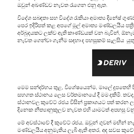
ඔවුන් අඛණ්ඩව නැවත රැගෙන එනු ඇත.
විදේශ සබඳතා සහ විදේශ රැකියා අමාත්‍ය දිනේෂ් ගුණ
පෙර ඉදිරිපත් කළ අපගේ මුල් අමාත්‍ය මණ්ඩලයීය පත්
අර්බුදයකට ලක්ව ඇති කාණ්ඩයක් වන බැවින්, ඕනෑම
නැවත ගෙන්වා ගැනීම සඳහා ද පහසුකම් සැලසිය යුතු
මෙම සන්දර්භය තුළ, විශේෂයෙන්ම, මාලේ දූපතෙහි සිටින
සහගත ස්ථානය ලෙස වර්තමානයේ දී මම දකිමි. තවද
ස්ථානවල කුවේට් රජය විසින් ප්‍රකාශයට පත් කරන 
දිනෙක නීත්‍යානුකූලව නැවත එහි යාමටත් අපහසු වනු 
මේ අවස්ථාවේ දී කුවේට් රජය, ඔවුන් ගුවන් මඟින් නැ
මණ්ඩලයීය අනුමැතිය ලැබී ඇති අතර, අද සවස කුවේ