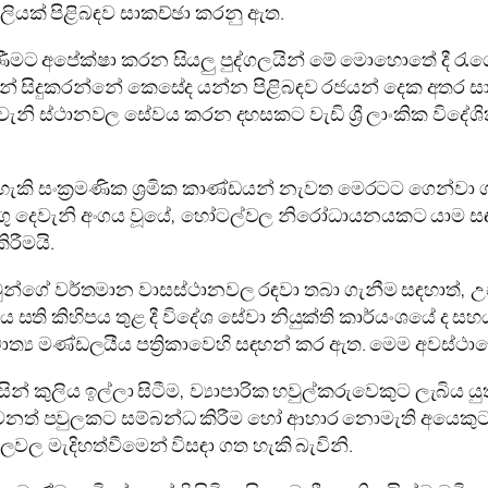
රියාවලියක් පිළිබඳව සාකච්ඡා කරනු ඇත.
මිණීමට අපේක්ෂා කරන සියලු පුද්ගලයින් මේ මොහොතේ දී ර
ෙන් සිදුකරන්නේ කෙසේද යන්න පිළිබඳව රජයන් දෙක අතර සාක
නි ස්ථානවල සේවය කරන දහසකට වැඩි ශ්‍රී ලාංකික විදේශිකය
ැකි සංක්‍රමණික ශ්‍රමික කාණ්ඩයන් නැවත මෙරටට ගෙන්වා
අඩංගු දෙවැනි අංගය වූයේ, හෝටල්වල නිරෝධායනයකට යාම ස
රීමයි.
ක් ඔවුන්ගේ වර්තමාන වාසස්ථානවල රඳවා තබා ගැනීම සඳහාත්
 සති කිහිපය තුළ දී විදේශ සේවා නියුක්ති කාර්යංශයේ ද සහ
ත්‍ය මණ්ඩලයීය පත්‍රිකාවෙහි සඳහන් කර ඇත. මෙම අවස්ථාවේ 
 විසින් කුලිය ඉල්ලා සිටීම, ව්‍යාපාරික හවුල්කරුවෙකුට ලැබි
 වෙනත් පවුලකට සම්බන්ධ කිරීම හෝ ආහාර නොමැති අයෙකු
ලවල මැදිහත්වීමෙන් විසඳා ගත හැකි බැවිනි.