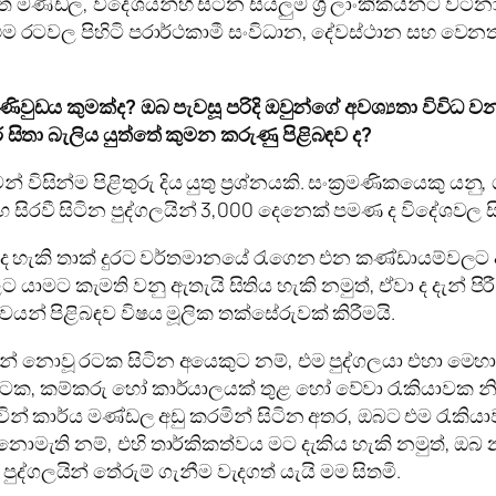
මණ්ඩල, විදේශයන්හි සිටින සියලුම ශ්‍රී ලාංකිකයින්ට වටින
න්ම එම රටවල පිහිටි පරාර්ථකාමී සංවිධාන, දේවස්ථාන සහ 
පණිවුඩය කුමක්ද? ඔබ පැවසූ පරිදි ඔවුන්ගේ අවශ්‍යතා විවිධ 
ර සිතා බැලිය යුත්තේ කුමන කරුණු පිළිබඳව ද?
විසින්ම පිළිතුරු දිය යුතු ප්‍රශ්නයකි. සංක්‍රමණිකයෙකු යන
සිරවී සිටින පුද්ගලයින් 3,000 දෙනෙක් පමණ ද විදේශවල
්ව ද හැකි තාක් දුරට වර්තමානයේ රැගෙන එන කණ්ඩායම්වල
 කැමති වනු ඇතැයි සිතිය හැකි නමුත්, ඒවා ද දැන් පිරී ය
් පිළිබඳව විෂය මූලික තක්සේරුවක් කිරීමයි.
අවසන් නොවූ රටක සිටින අයෙකුට නම්, එම පුද්ගලයා එහා ම
 රටක, කම්කරු හෝ කාර්යාලයක් තුළ හෝ වේවා රැකියාවක න
ින් කාර්ය මණ්ඩල අඩු කරමින් සිටින අතර, ඔබට එම රැකියාව
මැති නම්, එහි තාර්කිකත්වය මට දැකිය හැකි නමුත්, ඔබ නැ
්ගලයින් තේරුම් ගැනීම වැදගත් යැයි මම සිතමි.