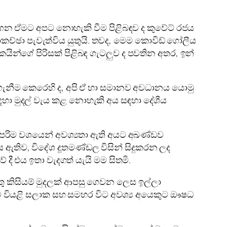
ැගෙන ඒමට අපට නොහැකි වීම පිළිබඳව ද කුවේට් රජය
ච්ඡා පැවැත්විය යුතුයි. තවද, මෙම කොවිඩ් ගෝලීය
ින්ගේ පිරිසක් පිළිබඳ ගැටලුව ද පවතින අතර, ඉන්
 ගැනීම කෙරෙහි ද, අපි ඒ හා සමානව අවධානය යොමු
ඳහා මුදල් වැය කළ නොහැකි අය සඳහා දේශීය
, උපරිම වශයෙන් අවශ්‍යතා ඇති අයට අඛණ්ඩව
ය ඇතිව, විදේශ දූතමණ්ඩල විසින් සිදුකරන ලද
දී එය ඉතා වැදගත් යැයි මම සිතමි.
ය යුතු කිසියම් මුදලක් ආපසු ගෙවන ලෙස ඉල්ලා
ට වියළි සලාක සහ සමහර විට අවශ්‍ය අයෙකුට ඖෂධ