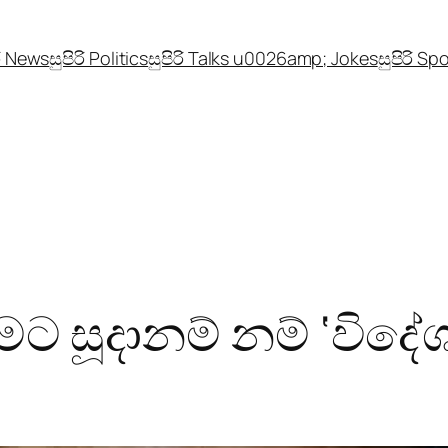
රි News
සුපිරි Politics
සුපිරි Talks u0026amp; Jokes
සුපිරි Sp
මට සූදානම් නම් ‘විද