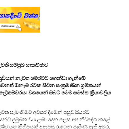
වති සම්මුඛ සාකච්ඡාව
සු සිසුවියන් නැවත මෙරටට ගෙන්වා ගැනීමේ
නත් ඕනෑම රටක සිටින සංක්‍රමණික ශ්‍රමිකයන්
ශ ලේකම්වරයා වශයෙන් ඔබට මෙම සමස්ත ක්‍රියාවලිය
වත පැමිණීමට අවසර දීමෙන් පසුව සියරට
ියන්ට ප්‍රමුඛතාවය ලබා දෙන ලෙස අප නිර්දේශ කළේ
්ඩායම් කිහිපයක් ද ආපසු රැගෙන පැමිණ ඇති අතර,