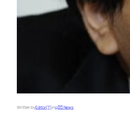
Written by
Editor(T)
in
සුපිරි News