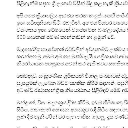
පිළිගැනීම සඳහා ශ්‍රී ලංකාව විසින් සිදු කළ හැකි ක්‍
අපි මෙම ක්‍රියාවලිය ආරම්භ කරන නමුත්, මෙහි පැ
ඉතා සවිඥානිකව සිටී. එබැවින්, අප එය පියවර වශය
වසංගතය ඉතා වේගයෙන් ව්‍යාප්ත වන බංග්ලාදේශය වැ
300 දෙනෙක් පමණ කාන්තාවන් හා ළමුන් වේ.
මැදපෙරදිග හා වෙනත් රටවලින් අවදානමට ලක්විය හ
කරන්නෙමු. මෙම අමාත්‍ය මණ්ඩලයීය පත්‍රිකාවේ 
නිරෝධායන පහසුකම් වෙන් කර ඇති බවට සහතික කි
තෙවනුව, සංක්‍රමණික ශ්‍රමිකයන් විශාල සංඛ්‍යාව
සැපයුමක් ලැබෙන බවට සහතික කිරීම සඳහාත්, පසුගිය
අඛණ්ඩ රාජ්‍යතාන්ත්‍රික නියෝජනය පිළිබඳව මෙම අමා
මන්දයත්, වීසා බලපත්‍රය දීර්ඝ කිරීම, ඉඩම් හිමියෙකු
සිටීම, නවාතැන් සොයන අයෙකුට රැඳී සිටීම සඳහා
ලබා දීම වැනි වරින් වර පැන නගින ගැටලු, දූත මණ්ඩ