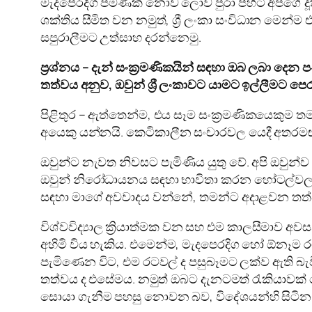
මැදපෙරදිග පමණක් නොව ලොව පුරා පිහිටි අපගේ දූත 
ශක්තිය සීමිත වන නමුත්, ශ්‍රී ලංකා සංවිධාන මෙ
සපුරාලීමට උත්සාහ දරන්නෙමු.
ප්‍රශ්නය – දැන් සංක්‍රමණිකයින් සඳහා ඔබ ලබා දෙන 
තත්වය අනුව, ඔවුන් ශ්‍රී ලංකාවට යාමට ඉල්ලීමට පෙ
පිළිතුර – ඇත්තෙන්ම, එය සෑම සංක්‍රමණිකයෙකුම තමන් 
අයෙකු යන්නයි. කෙටිකාලීන සංචාරවල යෙදී අතරමඟ 
ඔවුන්ට නැවත නිවසට පැමිණිය යුතු වේ. අපි ඔවුන
ඔවුන් නිරෝධායනය සඳහා භාවිතා කරන හෝටල්වලට යාමට
සඳහා මාගේ අවවාදය වන්නේ, තමන්ට අදාළවන තත්වයන
විශ්වවිද්‍යාල ක්‍රියාත්මක වන සහ එම කාලසීමාව 
අහිමි විය හැකිය. එමෙන්ම, මැදපෙරදිග හෝ ඕනෑම
පැමිණෙන විට, එම රටවල් ද පසුබෑමට ලක්ව ඇති බැව
තත්වය ද එසේමය. නමුත් ඔබට දැනටමත් රැකියාවක් නො
සොයා ගැනීම පහසු නොවන බව, විදේශයන්හි සිටින පුද