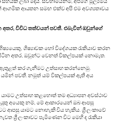
ා සහයක් ලබා දෙයි. ස්වභායෙන්ම, අපගේ මූල්‍යමය
වෙනත් ආගමික ආයතන සමඟ එක්ව අපි එම අවශ්‍යතාවය
වන අතර, විවිධ තත්වයන් පවතී. එබැවින් ඔවුන්ගේ
ු, ශිෂ්‍යයෙකු, ශිෂ්‍යාවක හෝ විදේශයක රැකියාව කරන
 සිටින අතර, ඔවුන්ට වෙනත් විකල්පයක් නොමැත.
ට ඇතුළත් කර ගැනීමට උත්සාහ කරන්නෙමු.
මින් පවතී. නමුත් යම් විකල්පයක් ඇති අය
ෙහා යාමට උත්සාහ කළහොත් තම අධ්‍යාපන අවස්ථාව
ියුතු අයෙකු නම්, මේ ආකාරයෙන් ඔබ ආපසු
ට ආපසු යාමට නොහැකි විය හැකිය. ශ්‍රී ලංකාවේ
වත ශ්‍රී ලංකාවට පැමිණෙන විට මෙහි ද රැකියා