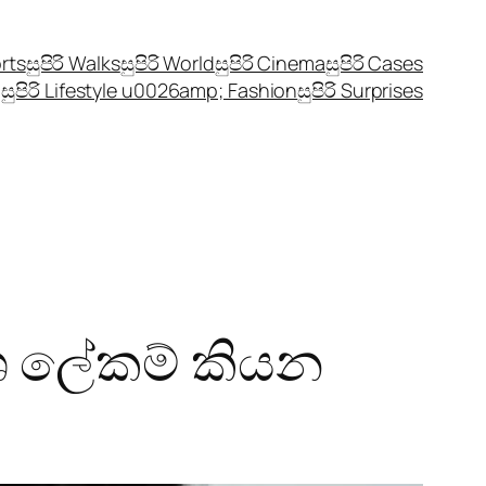
orts
සුපිරි Walks
සුපිරි World
සුපිරි Cinema
සුපිරි Cases
සුපිරි Lifestyle u0026amp; Fashion
සුපිරි Surprises
ේශ ලේකම් කියන