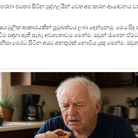
ය හරහා එතෙර සිටින පුද්ගලයින් වෙත අප කරන ආයාචනය වන්
ෂය මූලික ආකාරයකින් ප්‍රමුඛත්වය ලබා දෙන්නෙමු. මෙය සිද
වීම සඳහා ඇති සැබෑ අවශ්‍යතාවය මෙන්ම, ඔවුන් රැගෙන ඒම
නිසා මෙරට සිටින අයට අනතුරක් නොවිය යුතු මෙන්ම, ඔවුන