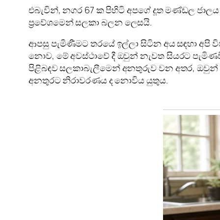
එබැවින්, නගර 67 ක පිහිටි අපගේ දූත මණ්ඩල ජාල
ප්‍රවේශමෙන් සලකා බලන ලෙසයි.
ආපසු පැමිණීමට තරයේ ඉල්ලා සිටින අය සඳහා අපි වි
නොව, මේ අවස්ථාවේ දී ඔවුන් නැවත සියරට පැමිණ
පිළිබඳව සලකාබැලීමෙන් අනතුරුව වන අතර, ඔවුන් 
අනතුරට නිරාවරණය ද නොවිය යුතුය.