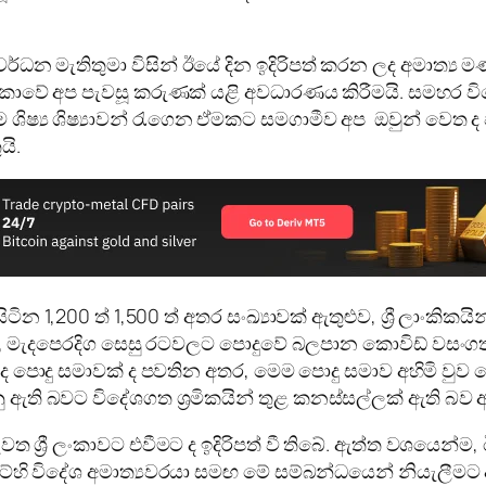
වර්ධන මැතිතුමා විසින් ඊයේ දින ඉදිරිපත් කරන ලද අමාත්‍ය
‍රිකාවේ අප පැවසූ කරුණක් යළි අවධාරණය කිරීමයි. සමහර විදේ
 ශිෂ්‍ය ශිෂ්‍යාවන් රැගෙන ඒමකට සමගාමීව අප ඔවුන් වෙත 
යි.
 1,200 ත් 1,500 ත් අතර සංඛ්‍යාවක් ඇතුළුව, ශ්‍රී ලාංකිකයි
, මැදපෙරදිග සෙසු රටවලට පොදුවේ බලපාන කොවිඩ් වසංගත
ලද පොදු සමාවක් ද පවතින අතර, මෙම පොදු සමාව අහිමි වුව 
ඇති බවට විදේශගත ශ්‍රමිකයින් තුළ කනස්සල්ලක් ඇති බව අප
වත ශ්‍රී ලංකාවට එවීමට ද ඉදිරිපත් වී තිබේ. ඇත්ත වශයෙන්ම
ට්හි විදේශ අමාත්‍යවරයා සමඟ මේ සම්බන්ධයෙන් නියැලීමට