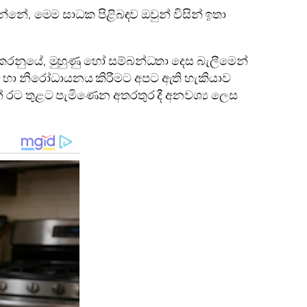
නේ, මෙම සාධක පිළිබඳව ඔවුන් විසින් ඉතා
ු කරනුයේ, මුහුණු හෝ සම්බන්ධතා දෙස බැලීමෙන්
ට හා නිරෝධායනය කිරීමට අපට ඇති හැකියාව
් රට තුළට පැමිණෙන අතරතුර දී අනවශ්‍ය ලෙස