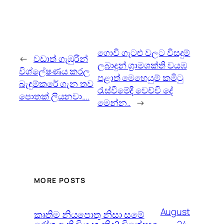
ග‌ොවි ගැටළු වලට විසදුම්
←
වඩාත් ගැඹුරින්
ලබාදුන් ග්‍රාමශක්ති වයඹ
විශ්ලේෂණය කරල
පළාත් ‌ම‌ෙ‌හ‌ෙයුම් කමිටු
බැඳුම්කරේ ගැන තව
රැස්වීමේදී ‌ව‌ෙච්චි ‌ද‌ේ
පොතක් ලියනවා….
ම‌ෙන්න..
→
MORE POSTS
August
කෘතිම නියපොතු නිසා සමේ