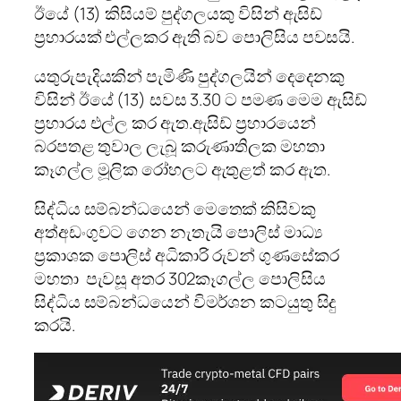
ඊයේ (13) කිසියම් පුද්ගලයකු විසින් ඇසිඩ්
ප්‍රහාරයක්‌ එල්ලකර ඇති බව පොලිසිය පවසයි.
යතුරුපැදියකින් පැමිණි පුද්ගලයින් දෙදෙනකු
විසින් ඊයේ (13) සවස 3.30 ට පමණ මෙම ඇසිඩ්
ප්‍රහාරය එල්ල කර ඇත.
ඇසිඩ් ප්‍රහාරයෙන්
බරපතළ තුවාල ලැබූ කරුණාතිලක මහතා
කෑගල්ල මූලික රෝහලට ඇතුළත් කර ඇත.
සිද්ධිය සම්බන්ධයෙන් මෙතෙක්‌ කිසිවකු
අත්අඩංගුවට ගෙන නැතැයි පොලිස්‌ මාධ්‍ය
ප්‍රකාශක පොලිස්‌ අධිකාරි රුවන් ගුණසේකර
මහතා පැවසූ අතර 302
කෑගල්ල පොලිසිය
සිද්ධිය සම්බන්ධයෙන් විමර්ශන කටයුතු සිදු
කරයි.