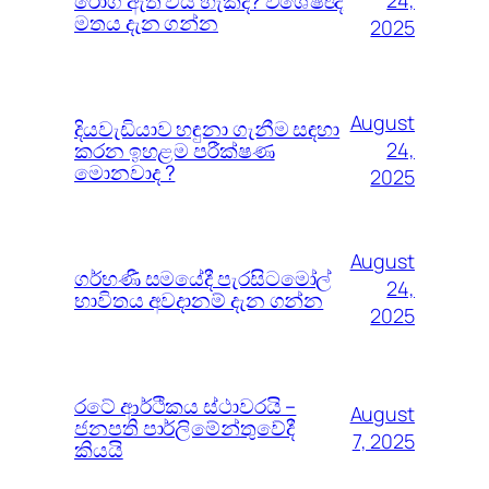
රෝග ඇති විය හැකිද? විශේෂඥ
24,
මතය දැන ගන්න
2025
August
දියවැඩියාව හඳුනා ගැනීම සඳහා
කරන ඉහළම පරීක්ෂණ
24,
මොනවාද ?
2025
August
ගර්භණී සමයේදී පැරසිටමෝල්
24,
භාවිතය අවදානම් දැන ගන්න
2025
රටේ ආර්ථිකය ස්ථාවරයි –
August
ජනපති පාර්ලිමේන්තුවේදී
7, 2025
කියයි