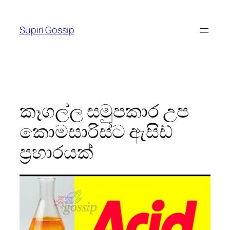
Skip
to
Supiri Gossip
content
කෑගල්ල සමුපකාර උප
කොමසාරිස්‌ට ඇසිඩ්
ප්‍රහාරයක්‌