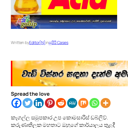
Written by
Editor[N]
in
සුපිරි Cases
Spread the love
කෑගල්ල සමුපකාර උප කොමසාරිස්‌ ඩබ්ලිව්.
කරුණාතිලක මහතාට ඔහුගේ කාර්යාලය තුළදී