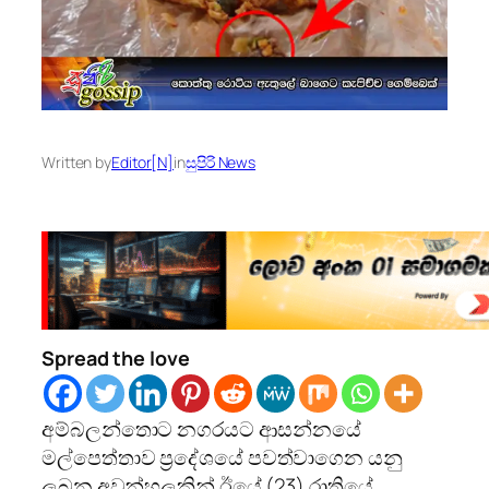
Written by
Editor[N]
in
සුපිරි News
Spread the love
අම්බලන්තොට නගරයට ආසන්නයේ
මල්පෙත්තාව ප්‍රදේශයේ පවත්වාගෙන යනු
ලබන අවන්හලකින් ඊයේ (23) රාත්‍රියේ