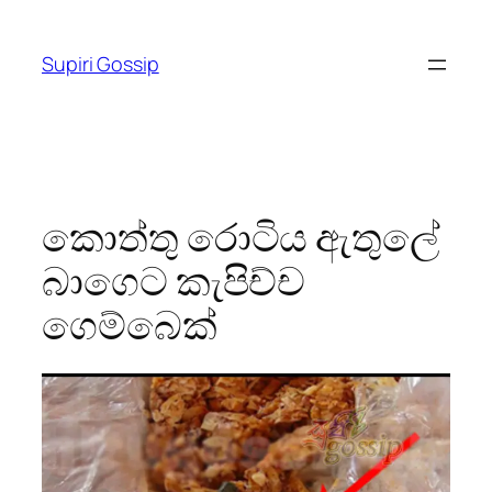
Skip
to
Supiri Gossip
content
කොත්තු රොටිය ඇතුලේ
බාගෙට කැපිච්ච
ගෙම්බෙක්