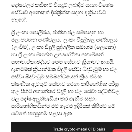
දෝෂවලට කඩිනම් විසදුම් ලබාදීම සදහා විශේෂ
සේවාව අනෙකුත් දිස්ත්‍රික්ක සදහා ද ක්‍රියාවට
නැගේ.
ශ්‍රී ලංකා පොලිසිය, ජාතික ජල සම්පාදන හා
ජලාපවහන මණ්ඩලය, ලංකා විදුලිබල මණ්ඩලය
(ලංවිම), ලංකා විදුලි පුද්ගලික සමාගම (ලෙකො)
හා ශ්‍රී ලංකා මහජන උපයෝගිතා කොමිෂන්
සභාව,ඒකාබද්ධව මෙම සේවාව ක්‍රියාවට නගයි.
දැනටමත් ක්‍රියාත්මක විදුලි සේවා බිදවැටුම් හා ජල
සේවා බිදවැටුම් සම්බන්ධයෙන් ක්‍රියාත්මක
ක්ෂණික ඇමතුම් සේවාව හරහා පාරිභෝගික පරිශ්‍ර
තුල පිහිටි අභ්‍යන්තර විදුලි හා ජල සේවා පද්ධතිවල
වල දෝෂ අලුත්වැඩියා කර ගැනීම සදහා
පාරිභෝගිකයින්ට එම ගැටළු ඉදිරිපත් කිරීමට මේ
යටතේ පහසුකම් සළසා ඇත.