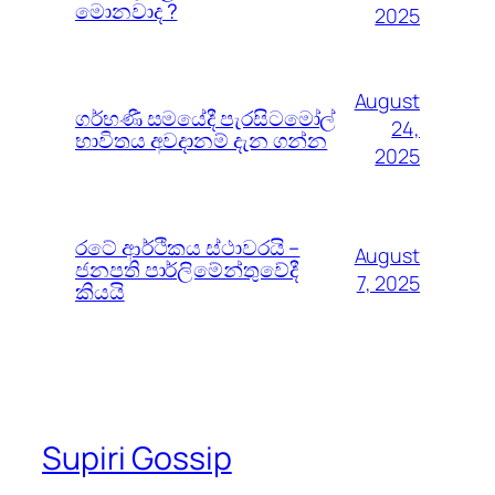
මොනවාද ?
2025
August
ගර්භණී සමයේදී පැරසිටමෝල්
24,
භාවිතය අවදානම් දැන ගන්න
2025
රටේ ආර්ථිකය ස්ථාවරයි –
August
ජනපති පාර්ලිමේන්තුවේදී
7, 2025
කියයි
Supiri Gossip