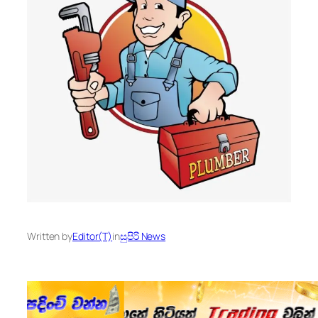
Written by
Editor(T)
in
සුපිරි News