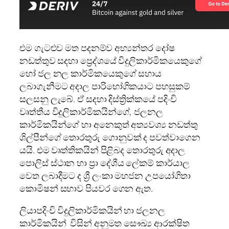
එම ගැටළුව මත පදනම්ව අභ්‍යන්තර දෝෂ
නඩත්තුව සදහා ප්‍රෙද්ශයේ විදුලිකාර්මිකයෙකුගේ
හෝ ජල නල කාර්මිකයෙකුගේ සහාය
ලබාගැනීමට අදාල පාරිභෝගිකයාට පහසුකම්
සලසනු ලැබේ. ඒ සදහා දිස්ත්‍රික්කයේ පදිංචි
වෘත්තීය විදුලිකාර්මිකයින්ගේ, ජලනල
කාර්මිකයින්ගේ හා අනෙකුත් අත්‍යවශ්‍ය නඩත්තු
ශිල්පීන්ගේ තොරතුරු ගොනුවක් ද පවත්වාගෙන
යයි. එම වෘත්තිකයින් පිළිබද තොරතුරු අදාල
පොලිස් ස්ථාන හා ප්‍රා දේශීය ලේකම් කාර්යාල
වෙත ලබාදීමට ද ශ්‍රී ලංකා මහජන උපයෝගිතා
කොමිෂන් සභාව පියවර ගෙන ඇත.
ලියාපදිංචි විදුලිකාර්මිකයින් හා ජලනල
කාර්මිකයින් විසින් අනුමත සෞඛ්‍ය ආරක්ෂිත