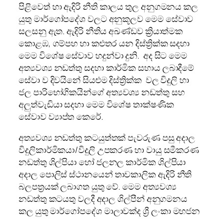
පිළිවෙත් හා ඇදිරි නීති කාලය තුල අනුගමනය කල
යුතු මාර්ගෝපදේශ වලට අනුකූලව මෙම සේවාව
සලසනු ඇත. ඇදිරි නීතිය අඛණ්ඩව ක්‍රියාත්මක
කොළඹ, ගම්පහ හා කළුතර යන දිස්ත්‍රික්ක සදහා
මෙම විශේෂ සේවාව හදුන්වා දුනි. අද සිට මෙම
අත්‍යවශ්‍ය නඩත්තු සදහා කාර්මික සහාය ලබාදීමේ
සේවා ව දිවයිනේ සියළුම දිස්ත්‍රික්ක වල විදුලි හා
ජල පාරිභෝගිකයින්ගේ අත්‍යවශ්‍ය නඩත්තු සහ
අලුත්වැඩියා සදහා මෙම විශේෂ තාක්ෂණික
සේවාව ව්‍යාප්ත කෙරේ.
අත්‍යවශ්‍ය නඩත්තු කටයුත්තක් පැවරුණ පසු අදාල
විදුලිකාර්මිකයා/විදුලි උපකරණ හා වායු සමීකරණ
නඩත්තු ශිල්පියා හෝ ජලනල කාර්මික ශිල්පියා
අදාල පොලිස් ස්ථානයෙන් තාවකාලික ඇදිරි නීති
බලපත්‍රයක් ලබාගත යුතු වේ. මෙම අත්‍යවශ්‍ය
නඩත්තු කටයතු වලදී අදාල ශිල්පීන් අනුගමනය
කල යුතු මාර්ගෝපදේශ මාලාවක්ද ශ්‍රී ලංකා මහජන