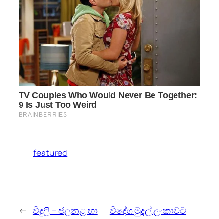
featured
←
විදුලි – ජලනළ හා
විදේශ මුදල් ලංකාවට