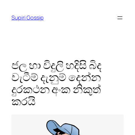
Skip
to
Supiri Gossip
content
ජල හා විදුලි හදිසි බිද
වැටීම් දැනුම් දෙන්න
දුරකථන අංක නිකුත්
කරයි