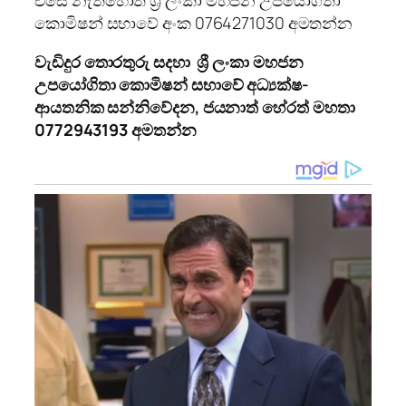
කොමිෂන් සභාවේ අංක 0764271030 අමතන්න
වැඩිදුර තොරතුරු සදහා ශ්‍රී ලංකා මහජන
උපයෝගිතා කොමිෂන් සභාවේ අධ්‍යක්ෂ-
ආයතනික සන්නිවේදන,
ජයනාත් හේරත් මහතා
0772943193
අමතන්න