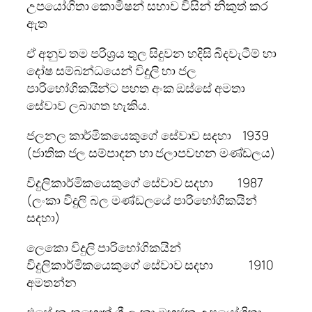
උපයෝගිතා කොමිෂන් සභාව විසින් නිකුත් කර
ඇත
ඒ අනුව තම පරිශ්‍රය තුල සිදුවන හදිසි බිදවැටීම් හා
දෝෂ සම්බන්ධයෙන් විදුලි හා ජල
පාරිභෝගිකයින්ට පහත අංක ඔස්සේ අමතා
සේවාව ලබාගත හැකිය.
ජලනල කාර්මිකයෙකුගේ සේවාව සදහා 1939
(ජාතික ජල සම්පාදන හා ජලාපවහන මණ්ඩලය)
විදුලිකාර්මිකයෙකුගේ සේවාව සදහා 1987
(ලංකා විදුලි බල මණ්ඩලයේ පාරිභෝගිකයින්
සදහා)
ලෙකො විදුලි පාරිභෝගිකයින්
විදුලිකාර්මිකයෙකුගේ සේවාව සදහා 1910
අමතන්න
එසේ නැතහොත් ශ්‍රී ලංකා මහජන උපයෝගිතා