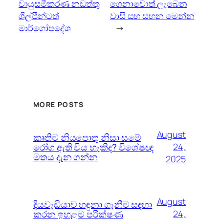
වායුසමීකරණ නඩත්තු
ගෙනාවොත් ලැබෙන
ශිල්පීන්ටත්
වාසි සහ සහන මෙන්න
මාර්ගෝපදේශ
→
MORE POSTS
August
කෘතිම නියපොතු නිසා සමේ
රෝග ඇති විය හැකිද? විශේෂඥ
24,
මතය දැන ගන්න
2025
August
දියවැඩියාව හඳුනා ගැනීම සඳහා
කරන ඉහළම පරීක්ෂණ
24,