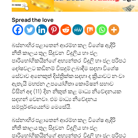
Spread the love
බස්නාහිර පළාතෙන් ආරම්භ කල විශේෂ ඇදිරි
නීති කාලය තුල සිදුවන විදුලිය හා ජල
පාරිභෝගිකයින්ගේ අභ්‍යන්තර විදුලි හා ජල පරිපථ
දෝෂවලට කඩිනම් විසදුම් ලබාදීම සදහා විශේෂ
සේවාව අනෙකුත් දිස්ත්‍රික්ක සදහා ද ක්‍රියාවට නංවා
ඇතැයි මහජන උපයෝගීතා කොමිෂන් සභාව
විසින් අද (11) දින නිකුත් කළ මාධ්‍ය නිවේදනයක
සදහන් වෙනවා. එම මාධ්‍ය නිවේදනය
සම්පූර්ණයෙන්ම මෙසේයි.
බස්නාහිර පළාතෙන් ආරම්භ කල විශේෂ ඇදිරි
නීති කාලය තුල සිදුවන විදුලිය හා ජල
පාරිභෝගිකයින්ගේ අභ්‍යන්තර විදුලි හා ජල පරිපථ