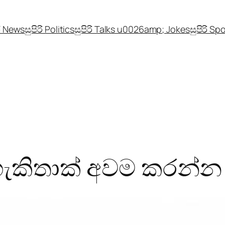
රි News
සුපිරි Politics
සුපිරි Talks u0026amp; Jokes
සුපිරි Sp
හැකිතාක් අවම කරන්න ය