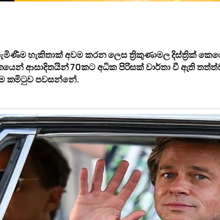
පැමිණීම හැකිතාක් අවම කරන ලෙස ත්‍රිකුණාමල දිස්ත්‍රික්
්කයෙන් ආසාදිතයින් 70කට අධික පිරිසක් වාර්තා වී ඇති තත්ත්
ම කමිටුව පවසන්නේ.