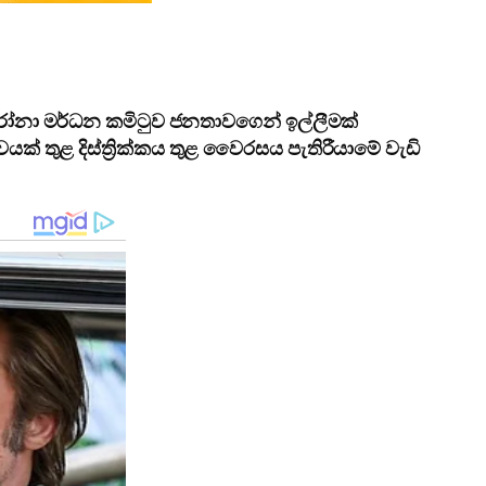
 කෙරෝනා මර්ධන කමිටුව ජනතාවගෙන් ඉල්ලීමක්
වයක් තුළ දිස්ත්‍රික්කය තුළ වෛරසය පැතිරීයාමේ වැඩි