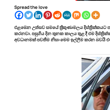
Spread the love
එළඹෙන උත්සව සමයේ ත්‍රිකුණාමලය දිස්ත්‍රික්කයට 
කරනවා. පසුගිය දින තුනක කාලය තුළ දී එම දිස්ත්‍රික
අවධානමක් පවතීම නිසා මෙම ඉල්ලීම කරන බවයි එ