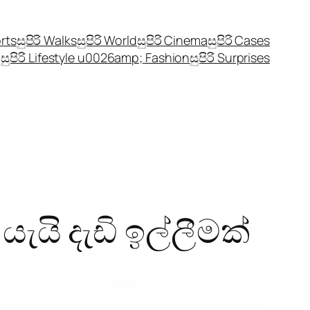
orts
සුපිරි Walks
සුපිරි World
සුපිරි Cinema
සුපිරි Cases
සුපිරි Lifestyle u0026amp; Fashion
සුපිරි Surprises
ැයි දැඩි ඉල්ලීමක්