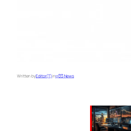
Written by
Editor(T)
in
සුපිරි News