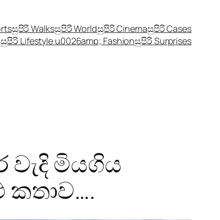
orts
සුපිරි Walks
සුපිරි World
සුපිරි Cinema
සුපිරි Cases
සුපිරි Lifestyle u0026amp; Fashion
සුපිරි Surprises
ර වැදි මියගිය
ළු කතාව….