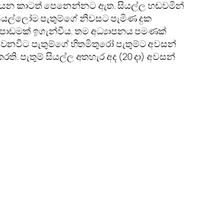
එහි යන කාටත් පෙනෙන්නට ඇත. සියල්ල හඬවමින්
යල්ලෝම පැතුම්ගේ නිවසට පැමිණ දුක
 පාඩමක්‌ ඉගැන්වීය. තම අධ්‍යාපනය පමණක්‌
ද වනවිට පැතුම්ගේ හිතමිතුරෝ පැතුම්ට අවසන්
ි. පැතුම් සියල්ල අතහැර අද (20 දා) අවසන්