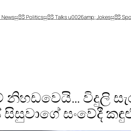
රි News
සුපිරි Politics
සුපිරි Talks u0026amp; Jokes
සුපිරි Sp
ම් නිහඩවෙයි… විදුලි සැ
ිසුවාගේ සංවේදී කඳු