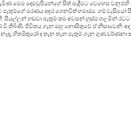
‌ පැමිණ මෙම දෙමවුපියන්ගේ සිත් සෑදීමට වෙහෙස වනු 
තුම්ගේ මරණය අඳුර ගෙනවිත් හමාරය. ගම් වැසියෝ සි
. සියල්ලන් හඬවා පැතුම් තම අවසන් හුස්‌ම හලමින් රටට
 වී තිබිණි. ජීවිතය ගැන ඔහු නොසිතුවේ ඒ නිසාවෙනි. අ
ෑදැ හිතමිතුරෝ ද තැන තැන පැතුම් ගැන ගුණ වර්ණනා කරත