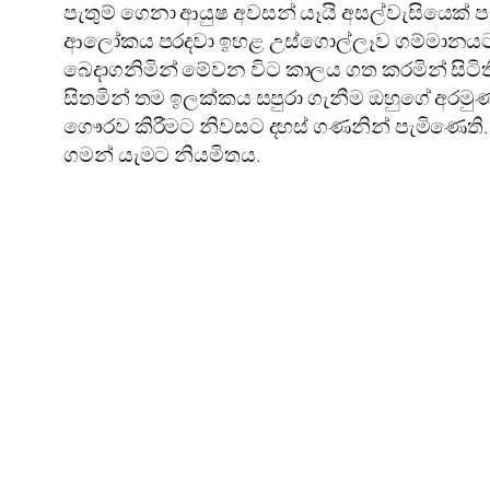
පැතුම් ගෙනා ආයුෂ අවසන් යෑයි අසල්වැසියෙක්
ආලෝකය පරදවා ඉහළ උස්‌ගොල්ලෑව ගම්මානයට පැ
බෙදාගනිමින් මේවන විට කාලය ගත කරමින් සිටිති
සිතමින් තම ඉලක්‌කය සපුරා ගැනීම ඔහුගේ අරමුණ
ගෞරව කිරීමට නිවසට දහස්‌ ගණනින් පැමිණෙති. න
ගමන් යැමට නියමිතය.