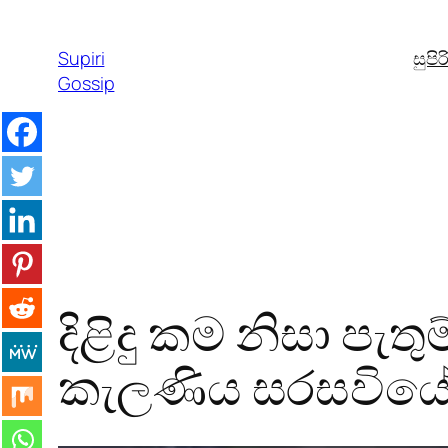
Skip
to
Supiri
සුපි
content
Gossip
දිළිදු කම නිසා පැතු
කැලණිය සරසවියේ ස