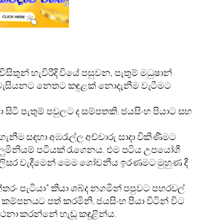
සිතුන් හැවිරිදි වියේ පසුවන, පැතුම් මධුෂාන්
ම්වැසියනට නෙතට කඳුළක්‌ නොදැනීම වැටීමට
 සිටි පැතුම් පවුලට ද සම්පතකි. ජයසිංහ පියාට සහ
කර ගැනීම සඳහා අඹරැල්ල අච්චාරු සාදා විකිණීමට
 ඇලුමිනියම් පටියක්‌ රැගෙනය. එම පටිය උපයෝගී
දුලිසර වැදීමෙන් මෙම ශෝචනීය ඉරණමට මුහුණ දී
්තරං පැටියා” කියා ශබ්ද නගමින් පපුවට පහරවල්
ම්පනයට පත් කරමිනි. ජයසිංහ පියා විටින් විට
්ථනා කරන්නේ හැඬූ කඳුළින්ය.