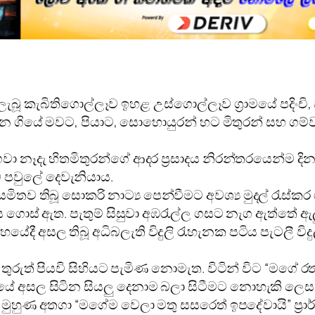
ලැබූ කැබිතිගොල්ලෑව ඉහළ උස්‌ගොල්ලෑව ග්‍රාමයේ පදිංචි, වි
ුගෙන ගියේ මවට, පියාට, සොහොයුරන් හට මිතුරන් සහ ග
ෙවා නෑදැ හිතමිතුරන්ගේ ආදර ප්‍රසාදය නිරන්තරයෙන්ම දිනා
් පවුලේ දෙවැනියාය.
 නියමිතව තිබූ සොකරි නාට්‍ය පෙන්වීමට අවශ්‍ය මුදල් රැස්‌
 මිය ගොස්‌ ඇත. පැතුම් සිසුවා අඹරැල්ල ගසට නැග ඇත්තේ
ේදී අසල තිබූ අධිබලැති විදුලි රැහැනක පටිය පැටලී වි
රුත් පියවි සිහියට පැමිණ නොමැත. විටින් විට “මගේ රත
ුයේ අසල සිටින සියලු දෙනාම බලා සිටීමට නොහැකි ලෙස ක
මුහුණ අතගා “මගේම වෙලා මතු සසරෙත් ඉපදේවායි” ප්‍රාර