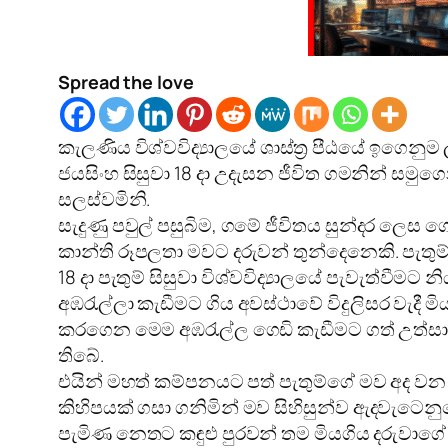
Spread the love
කැලණිය විශ්වවිද්‍යාලයේ ශාස්‌ත්‍ර පීඨයේ ඉගෙනුම 
ජයසිංහ සිසුවා 18 දා උදැසන ජීවිත ගමනින් සම
සලස්‌වමිනි.
සැදුණු පවුල් පසුබිම, ගමේ ජීවිතය සුන්දර ලෙස ග
කාන්ති රූපලතා මවට දරුවන් තුන්දෙනෙකි. පැතුම
18 දා පැතුම් සිසුවා විශ්වවිද්‍යාලයේ පැවැත්වීමට
අඹරැල්ලා කැඩීමට ගිය අවස්‌ථාවේ විදුලිසර වැදී
කරගෙන මෙම අඹරැල්ල ගෙඩි කැඩීමට ගත් උත්සාහය
තිබේ.
එයින් මහත් කම්පනයට පත් පැතුම්ගේ මව අද වන තු
කිහිපයක්‌ ගසා ගනිමින් මව සිහිසුන්ව ඇදවැටෙන
පැමිණ නෙතට කඳුළු පුරවන් තම මියගිය දරුවාගේ 