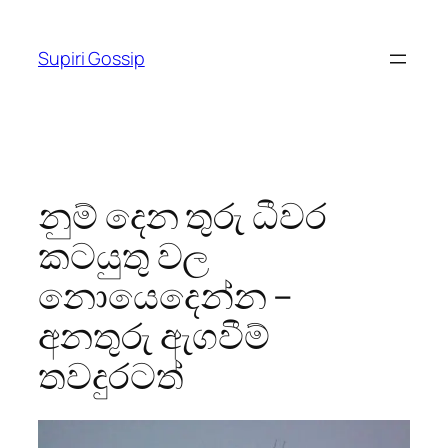
Skip
to
Supiri Gossip
content
නුම් දෙන තුරු ධීවර
කටයුතු වල
නොයෙදෙන්න –
අනතුරු ඇගවීම්
තවදුරටත්