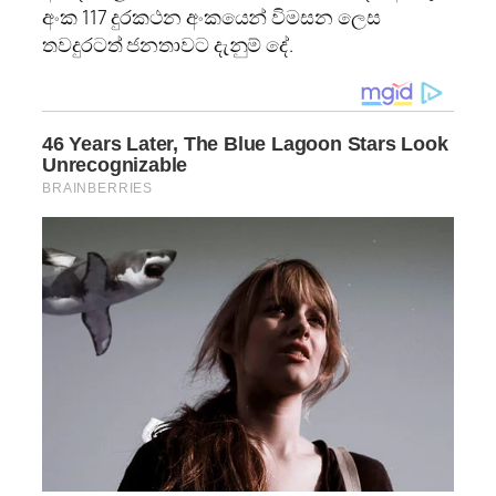
අංක 117 දුරකථන අංකයෙන් විමසන ලෙස
තවදුරටත් ජනතාවට දැනුම් දේ.