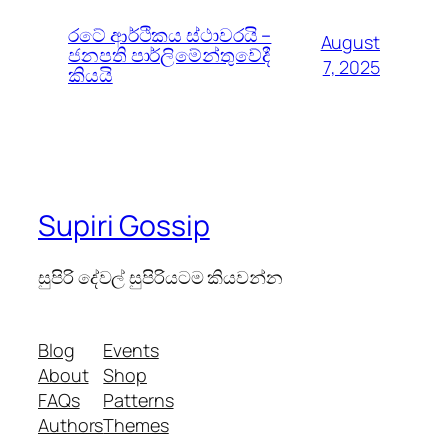
රටේ ආර්ථිකය ස්ථාවරයි –
August
ජනපති පාර්ලිමේන්තුවේදී
7, 2025
කියයි
Supiri Gossip
සුපිරි දේවල් සුපිරියටම කියවන්න
Blog
Events
About
Shop
FAQs
Patterns
Authors
Themes