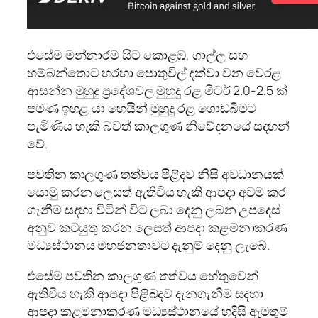
එසේම මන්නාරම සිට කොළඹ, ගාල්ල සහ
හම්බන්තොට හරහා පොතුවිල් දක්වා වන වෙරළ
ආසන්න මුහුදු ප්‍රදේශවල මුහුදු රළ මිටර් 2.0-2.5 ක්
පමණ ඉහළ යා හෙයින් මුහුදු රළ ගොඩබිමට
පැමිණිය හැකි බවත් කාලගුණ නිවේදනයේ සදහන්
වේ.
පවතින කාලගුණ තත්වය පිළිදව නිසි අවධානයක්
යොමු කරන ලෙසත් ඇතිවිය හැකි ආපදා අවම කර
ගැනීම සදහා විටින් විට ලබා දෙනු ලබන උපදෙස්
අනුව කටයුතු කරන ලෙසත් ආපදා කළමනාකරණ
මධ්‍යස්ථානය මහජනතාවට දැනුම් දෙනු ලැබේ.
එසේම පවතින කාලගුණ තත්වය හේතුවෙන්
ඇතිවිය හැකි ආපදා පිළිබදව දැනගැනීම සදහා
ආපදා කළමනාකරණ මධ්‍යස්ථානයේ හදිසි ඇමතුම්