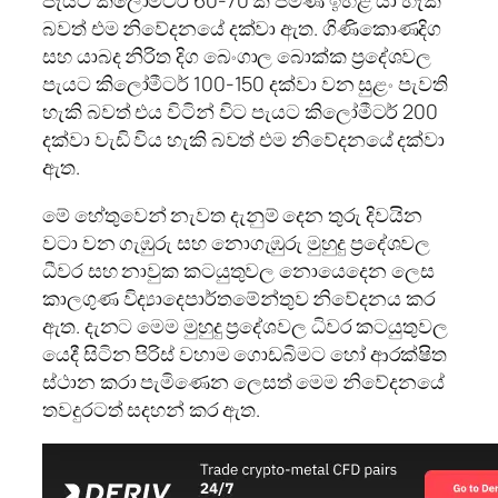
පැයට කිලෝමීටර් 60-70 ක් පමණ ඉහළ යා හැකි
බවත් එම නිවේදනයේ දක්වා ඇත. ගිණිකොණදිග
සහ යාබද නිරිත දිග බෙංගාල බොක්ක ප්‍රදේශවල
පැයට කිලෝමීටර් 100-150 දක්වා වන සුළං පැවති
හැකි බවත් එය විටින් විට පැයට කිලෝමීටර් 200
දක්වා වැඩි විය හැකි බවත් එම නිවේදනයේ දක්වා
ඇත.
මේ හේතුවෙන් නැවත දැනුම් දෙන තුරු දිවයින
වටා වන ගැඹුරු සහ නොගැඹුරු මුහුදු ප්‍රදේශවල
ධීවර සහ නාවුක කටයුතුවල නොයෙදෙන ලෙස
කාලගුණ විද්‍යාදෙපාර්තමේන්තුව නිවේදනය කර
ඇත. දැනට මෙම මුහුදු ප්‍රදේශවල ධිවර කටයුතුවල
යෙදී සිටින පිරිස් වහාම ගොඩබිමට හෝ ආරක්ෂිත
ස්ථාන කරා පැමිණෙන ලෙසත් මෙම නිවේදනයේ
තවදුරටත් සදහන් කර ඇත.