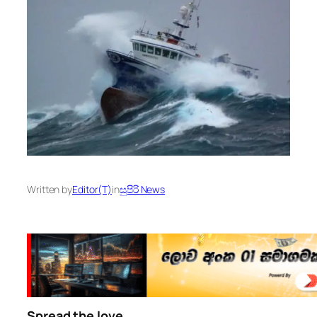
Written by
Editor(T)
in
සුපිරි News
Spread the love