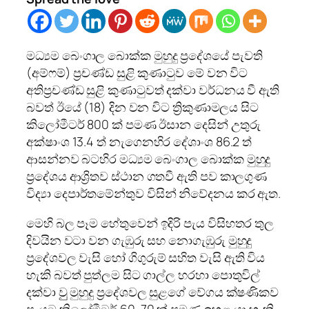
මධ්‍යම බෙංගාල බොක්ක මුහුදු ප්‍රදේශයේ පැවති
(අම්ෆම්) ප්‍රචණ්ඩ සුළි කුණාටුව මේ වන විට
අතිප්‍රචණ්ඩ සුළි කුණාටුවත් දක්වා වර්ධනය වී ඇති
බවත් ඊයේ (18) දින වන විට ත්‍රිකුණාමලය සිට
කිලෝමීටර් 800 ක් පමණ ඊසාන දෙසින් උතුරු
අක්ෂාංශ 13.4 ත් නැගෙනහිර දේශාංශ 86.2 ත්
ආසන්නව බටහිර මධ්‍යම බෙංගාල බොක්ක මුහුදු
ප්‍රදේශය ආශ්‍රිතව ස්ථාන ගතවී ඇති පව කාලගුණ
විද්‍යා දෙපාර්තමේන්තුව විසින් නිවේදනය කර ඇත.
මෙහි බල පෑම හේතුවෙන් ඉදිරි පැය විසිහතර තුල
දිවයින වටා වන ගැඹුරු සහ නොගැඹුරු මුහුදු
ප්‍රදේශවල වැසි හෝ ගිගුරුම් සහිත වැසි ඇති විය
හැකි බවත් පුත්ලම සිට ගාල්ල හරහා පොතුවිල්
දක්වා වුු මුහුදු ප්‍රදේශවල සුළගේ වේගය ක්ෂණිකව