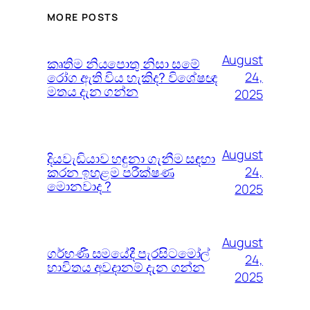
MORE POSTS
August
කෘතිම නියපොතු නිසා සමේ
රෝග ඇති විය හැකිද? විශේෂඥ
24,
මතය දැන ගන්න
2025
August
දියවැඩියාව හඳුනා ගැනීම සඳහා
කරන ඉහළම පරීක්ෂණ
24,
මොනවාද ?
2025
August
ගර්භණී සමයේදී පැරසිටමෝල්
24,
භාවිතය අවදානම් දැන ගන්න
2025