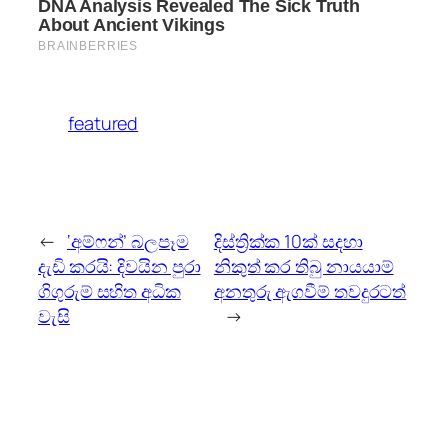
featured
←
‘අම්ෆන්’ බලපෑම
දිස්ත්‍රික්ක 10ක් සදහා
දැඩි කරයි: දිවයින පුරා
නිකුත් කර තිබු නායයාම්
ගිගුරුම් සහිත අධික
අනතුරු ඇගවීම් තවදුරටත්
වැසි
→