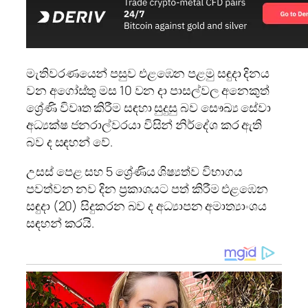
මැතිවරණයෙන් පසුව එළඹෙන පළමු සඳුදා දිනය
වන අගෝස්තු මස 10 වන දා පාසල්වල අනෙකුත්
ශ්‍රේණි විවෘත කිරීම සඳහා සුදුසු බව සෞඛ්‍ය සේවා
අධ්‍යක්ෂ ජනරාල්වරයා විසින් නිර්දේශ කර ඇති
බව ද සඳහන් වේ.
උසස් පෙළ සහ 5 ශ්‍රේණිය ශිෂ්‍යත්ව විභාගය
පවත්වන නව දින ප්‍රකාශයට පත් කිරීම එළඹෙන
සඳුදා (20) සිදුකරන බව ද අධ්‍යාපන අමාත්‍යාංශය
සඳහන් කරයි.