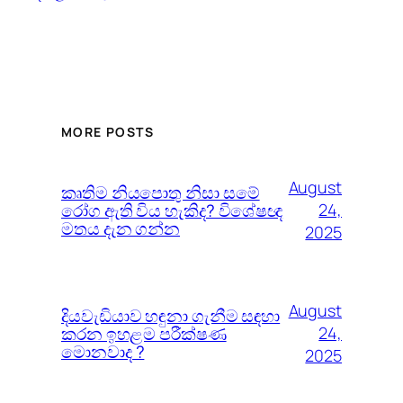
MORE POSTS
August
කෘතිම නියපොතු නිසා සමේ
රෝග ඇති විය හැකිද? විශේෂඥ
24,
මතය දැන ගන්න
2025
August
දියවැඩියාව හඳුනා ගැනීම සඳහා
කරන ඉහළම පරීක්ෂණ
24,
මොනවාද ?
2025