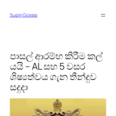
Skip
to
Supiri Gossip
content
පාසල් ආරම්භ කිරීම කල්
යයි – AL සහ 5 වසර
ශිෂ්‍යත්වය ගැන තීන්දුව
සදුදා