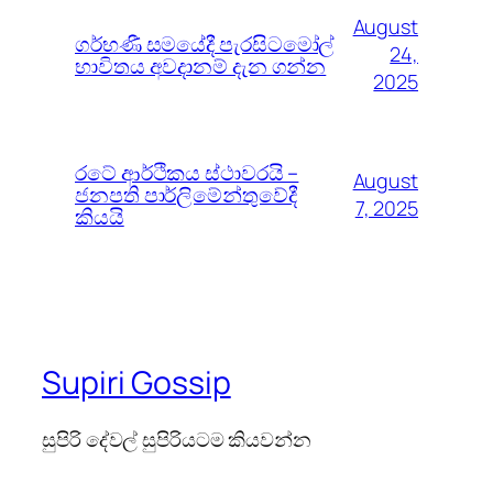
August
ගර්භණී සමයේදී පැරසිටමෝල්
24,
භාවිතය අවදානම් දැන ගන්න
2025
රටේ ආර්ථිකය ස්ථාවරයි –
August
ජනපති පාර්ලිමේන්තුවේදී
7, 2025
කියයි
Supiri Gossip
සුපිරි දේවල් සුපිරියටම කියවන්න