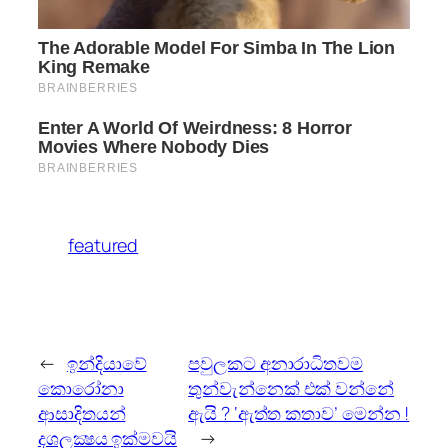
featured
←
ඉන්දියාවේ
පවුලකට අනාරාධිතවම
කොරෝනා
තුන්වැන්නෙක් එක් වන්නේ
ආසාදිතයන්
ඇයි ? ‘ඇත්ත කතාව’ මෙන්න !
දශලක්‍ෂය ඉක්මවයි
→