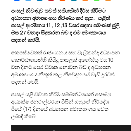
පාසල් නිවාඩුව තවත් සතියකින් දීර්ඝ කිරීමට
අධ්‍යාපන අමාත්‍යංශය තීරණය කර ඇත. යළිත්
පාසල් ආරම්භය 11 , 12 ,13 වසර සඳහා පමණක් ජුලි
මස 27 වනදා සිදුකරන බව ද එම අමාත්‍යංශය
සඳහන් කරයි.
කෙසේවෙතත් රාජාංගනය සහ වැලිකන්ද අධ්‍යාපන
කොට්ඨාශයන්හි කිසිදු පාසලක් අගෝස්තු මස 10
වන දිනට පෙර විවෘත නොවන බව ද අධ්‍යාපන
අමාත්‍යාංශය නිකුත් කළ නිවේදනයේ වැඩි දුරටත්
සදහන් වෙයි.
පාසල් යළි විවෘත කිරීම සම්බන්ධයෙන් සෞඛ්‍ය
අධ්‍යක්ෂ ජනරාල්වරයා විසින් ඔහුගේ නිර්දේශ
ඊයේ (17) දිනයේ අධ්‍යාපන අමාත්‍යාංශය වෙත
ලබාදී තිබේ.