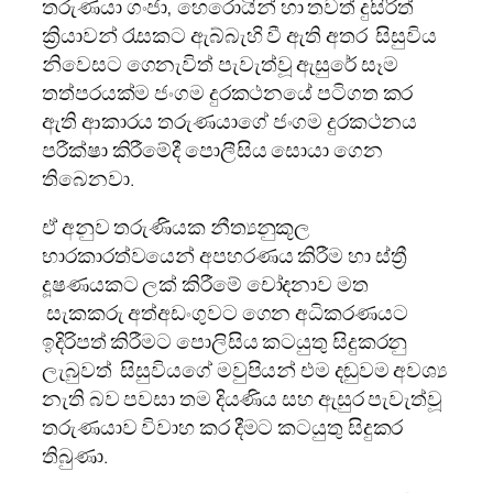
තරුණයා ගංජා, හෙරොයින් හා තවත් දුසිරිත්
ක්‍රියාවන් රැසකට ඇබ්බැහි වී ඇති අතර සිසුවිය
නිවෙසට ගෙනැවිත් පැවැත්වූ ඇසුරේ සෑම
තත්පරයක්ම ජංගම දුරකථනයේ පටිගත කර
ඇති ආකාරය තරුණයාගේ ජංගම දුරකථනය
පරීක්ෂා කිරීමේදී පොලීසිය සොයා ගෙන
තිබෙනවා.
ඒ අනුව තරුණියක නීත්‍යනුකූල
භාරකාරත්වයෙන් අපහරණය කිරීම හා ස්ත්‍රී
දූෂණයකට ලක් කිරීමේ චෝදනාව මත
සැකකරු අත්අඩංගුවට ගෙන අධිකරණයට
ඉදිරිපත් කිරීමට පොලිසිය කටයුතු සිදුකරනු
ලැබුවත් සිසුවියගේ මවුපියන් එම දඬුවම අවශ්‍ය
නැති බව පවසා තම දියණිය සහ ඇසුර පැවැත්වූ
තරුණයාව විවාහ කර දීමට කටයුතු සිදුකර
තිබුණා.