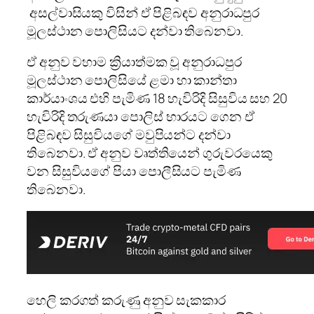
අසල්වාසියකු විසින් ඒ පිළිබඳව අනුරාධපුර
මූලස්ථාන පොලිසියට දන්වා තිබෙනවා.
ඒ අනුව වහාම ක්‍රියාත්මක වූ අනුරාධපුර
මූලස්ථාන පොලිසියේ ළමා හා කාන්තා
කාර්යාංශය එහි පැමිණ 18 හැවිරිදි සිසුවිය සහ 20
හැවිරිදි තරුණයා පොලිස් භාරයට ගෙන ඒ
පිළිබඳව සිසුවියගේ මවුපියන්ට දන්වා
තිබෙනවා. ඒ අනුව වෘත්තියෙන් ගුරුවරයෙකු
වන සිසුවියගේ පියා පොලීසියට පැමිණ
තිබෙනවා.
හෙලි කරගත් කරුණු අනුව සැකකාර