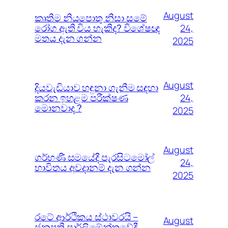
August
කෘතිම නියපොතු නිසා සමේ
රෝග ඇති විය හැකිද? විශේෂඥ
24,
මතය දැන ගන්න
2025
August
දියවැඩියාව හඳුනා ගැනීම සඳහා
කරන ඉහළම පරීක්ෂණ
24,
මොනවාද ?
2025
August
ගර්භණී සමයේදී පැරසිටමෝල්
24,
භාවිතය අවදානම් දැන ගන්න
2025
රටේ ආර්ථිකය ස්ථාවරයි –
August
ජනපති පාර්ලිමේන්තුවේදී