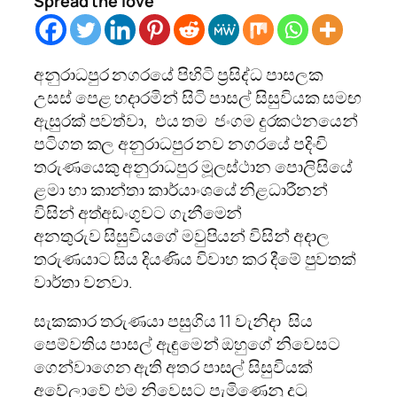
Spread the love
අනුරාධපුර නගරයේ පිහිටි ප්‍රසිද්ධ පාසලක
උසස් පෙළ හදාරමින් සිටි පාසල් සිසුවියක සමඟ
ඇසුරක් පවත්වා, එය තම ජංගම දුරකථනයෙන්
පටිගත කල අනුරාධපුර නව නගරයේ පදිංචි
තරුණයෙකු අනුරාධපුර මූලස්ථාන පොලිසියේ
ළමා හා කාන්තා කාර්යාංශයේ නිළධාරීනන්
විසින් අත්අඩංගුවට ගැනීමෙන්
අනතුරුව සිසුවියගේ මවුපියන් විසින් අදාල
තරුණයාට සිය දියණිය විවාහ කර දීමේ පුවතක්
වාර්තා වනවා.
සැකකාර තරුණයා පසුගිය 11 වැනිදා සිය
පෙම්වතිය පාසල් ඇඳුමෙන් ඔහුගේ නිවෙසට
ගෙන්වාගෙන ඇති අතර පාසල් සිසුවියක්
අවේලාවේ එම නිවෙසට පැමිණෙනු දුටු