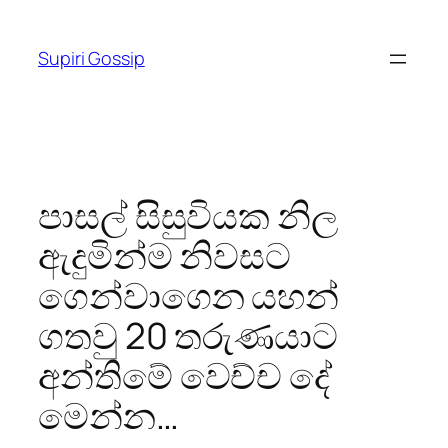
Skip
to
Supiri Gossip
content
පාසල් සිසුවියක නිල
ඇදුමින්ම නිවසට
ගෙන්වාගෙන යහන්
ගතවු 20 තරුණයාට
අන්තිමේ වෙච්ච දේ
මෙන්න…