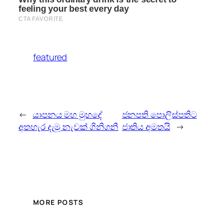
featured
←
යාපනය මහ මුහදේ
ජනපති පොලිස්පතිට
අතහැර දැමූ නැවක් ගිනිගනී
ජාතිය අමතයි
→
MORE POSTS