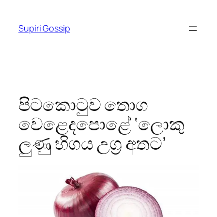
Skip
to
Supiri Gossip
content
පිටකොටුව තොග
වෙළෙදපොළේ ‘ලොකු
ලුණු හිගය උග‍්‍ර අතට’