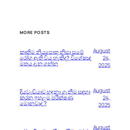
MORE POSTS
August
කෘතිම නියපොතු නිසා සමේ
රෝග ඇති විය හැකිද? විශේෂඥ
24,
මතය දැන ගන්න
2025
August
දියවැඩියාව හඳුනා ගැනීම සඳහා
කරන ඉහළම පරීක්ෂණ
24,
මොනවාද ?
2025
August