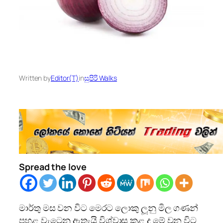
Written by
Editor(T)
in
සුපිරි Walks
Spread the love
මාර්තු මස වන විට මෙරට ලොකු ලූනු මිල ගණන්
පහළ වැටෙනු ඇතැයි විශ්වාස කළ ද මේ වන විට