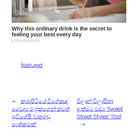
featured
←
කරාපිටියේ විශේෂඥ
මිලාන් විලාසිතා
වෛද්‍ය රංජුකගෙන් තවත්
දැක්මට වඩා ‘Sweet
සුවිශේෂි ‘වකුගඩු
Street Styles’ 10ක්
සැත්කමක්‘
→