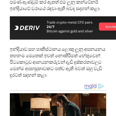
පමණ ඇණවුම් කර ඇතත් එම ලූනූ කන්ටේනර්
ඉන්දියාවේ වරායේ රඳවා ඇති බවද සදහන් කළා.
ඉන්දියාව සහ පාකිස්ථානය ලොකු ලූනූ අපනයනය
තහනම මෙතෙක් ඉවත් නොකිරීමත් හේතුවෙන්
පිටකොටුව ආනයනකරුවන් දැඩි දුෂ්කරතාවලට
මෙන්ම අපහසුතාවකට පත්ව ඇති බවත් ඔහු වැඩි
දුරටත් සදහන් කළා.