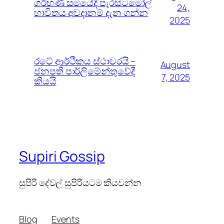
ගර්භණී සමයේදී පැරසිටමෝල්
24,
භාවිතය අවදානම් දැන ගන්න
2025
රටේ ආර්ථිකය ස්ථාවරයි –
August
ජනපති පාර්ලිමේන්තුවේදී
7, 2025
කියයි
Supiri Gossip
සුපිරි දේවල් සුපිරියටම කියවන්න
Blog
Events