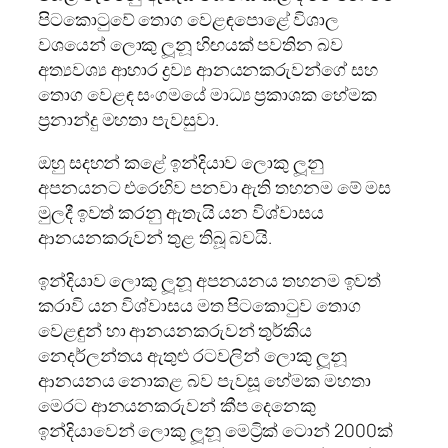
පිටකොටුවේ තොග වෙළඳපොළේ විශාල
වශයෙන් ලොකු ලූනූ හිඟයක් පවතින බව
අත්‍යවශ්‍ය ආහාර ද්‍රව්‍ය ආනයනකරුවන්ගේ සහ
තොග වෙළඳ සංගමයේ මාධ්‍ය ප්‍රකාශක හේමක
ප්‍රනාන්දු මහතා පැවසුවා.
ඔහු සදහන් කළේ ඉන්දියාව ලොකු ලූනු
අපනයනට එරෙහිව පනවා ඇති තහනම මේ මස
මුලදී ඉවත් කරනු ඇතැයි යන විශ්වාසය
ආනයනකරුවන් තුළ තිබූ බවයි.
ඉන්දියාව ලොකු ලූනූ අපනයනය තහනම ඉවත්
කරාවි යන විශ්වාසය මත පිටකොටුව තොග
වෙළඳුන් හා ආනයනකරුවන් තුර්කිය
නෙදර්ලන්තය ඇතුළු රටවලින් ලොකු ලූනූ
ආනයනය නොකළ බව පැවසූ හේමක මහතා
මෙරට ආනයනකරුවන් කීප දෙනෙකු
ඉන්දියාවෙන් ලොකු ලූනූ මෙට්‍රික් ටොන් 2000ක්