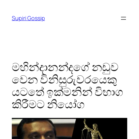
Skip
to
Supiri Gossip
content
මහින්දානන්දගේ නඩුව
වෙන විනිසුරුවරයෙකු
යටතේ ඉක්මනින් විභාග
කිරීමට නියෝග