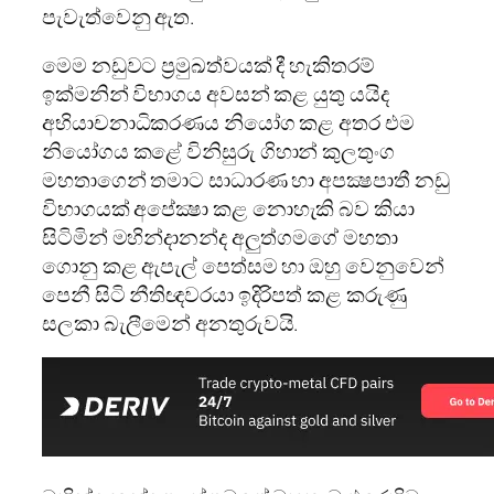
පැවැත්වෙනු ඇත.
මෙම නඩුවට ප්‍රමුඛත්වයක්‌ දී හැකිතරම්
ඉක්‌මනින් විභාගය අවසන් කළ යුතු යයිද
අභියාචනාධිකරණය නියෝග කළ අතර
එම
නියෝගය කළේ විනිසුරු ගිහාන් කුලතුංග
මහතාගෙන් තමාට සාධාරණ හා අපක්‍ෂපාතී නඩු
විභාගයක්‌ අපේක්‍ෂා කළ නොහැකි බව කියා
සිටිමින් මහින්දානන්ද අලුත්ගමගේ මහතා
ගොනු කළ ඇපැල් පෙත්සම හා ඔහු වෙනුවෙන්
පෙනී සිටි නීතිඥවරයා ඉදිරිපත් කළ කරුණු
සලකා බැලීමෙන් අනතුරුවයි.