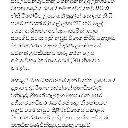
පාර්ලිමේන්තු මන්ත්‍රී මහින්දානන්ද අලුත්ගමගේ
මහතා පසුගිය රජයේ අමාත්‍යවරයකුව සිටියදී
නීති විරෝධීව උපයාගත් මුදලින් කොළඹ කිංසි
පාරේ නිවසක්‌ රුපියල් ලක්‍ෂ 270 කට මිලදී
ගෙන ඇති බවට චෝදනා කරමින් ඔහුට
එරෙහිව පවරා ඇති නඩුව විභාග කිරීම කොළඹ
මහාධිකරණයේ අංක 5 දරණ උසාවියෙන්
වෙනත් උසාවියකට මාරු කරන ලෙස
අභියාචනාධිකරණය ඊයේ (20) නියෝග
කළේය.
කොළඹ මහාධිකරණයේ අංක 5 දරන උසාවියේ
දැනට නඩු විභාග කරන්නේ මහාධිකරණ
විනිසුරු ගිහාන් කුලතුංග මහතා වන අතර
අභියාචනාධිකරණය ඊයේ කළ නියෝගයට
අනුව මෙම නඩුව පිළිබඳ විභාගය කොළඹ
මහාධිකරණයේම නඩු විභාග කරන වෙනත්
මහාධිකරණ විනිසුරුවරයකු හමුවේ