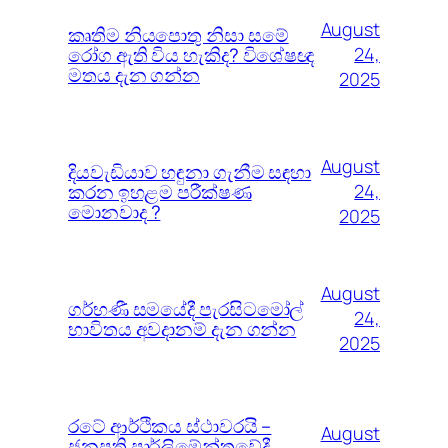
August
කෘතිම නියපොතු නිසා සමේ
රෝග ඇති විය හැකිද? විශේෂඥ
24,
මතය දැන ගන්න
2025
August
දියවැඩියාව හඳුනා ගැනීම සඳහා
කරන ඉහළම පරීක්ෂණ
24,
මොනවාද ?
2025
August
ගර්භණී සමයේදී පැරසිටමෝල්
24,
භාවිතය අවදානම් දැන ගන්න
2025
රටේ ආර්ථිකය ස්ථාවරයි –
August
ජනපති පාර්ලිමේන්තුවේදී