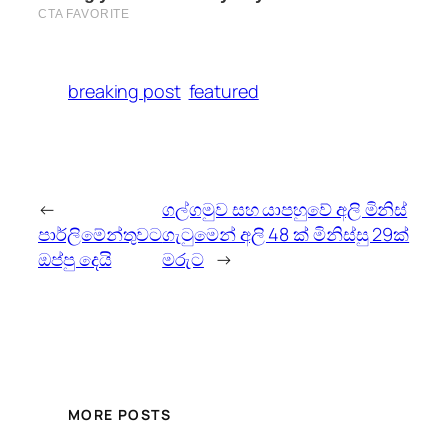
breaking post
featured
←
ගල්ගමුව සහ යාපහුවේ අලි මිනිස්‌
පාර්ලිමේන්තුවට
ගැටුමෙන් අලි 48 ක්‌ මිනිස්‌සු 29ක්‌
ඔප්පු දෙයි
මරුට
→
MORE POSTS