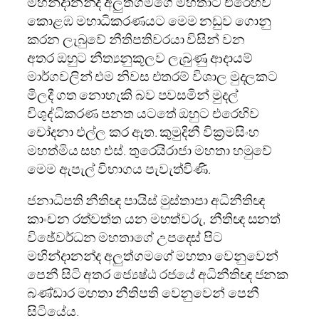
මහින්දානන්ද අලුත්ගමගේ මහතාට එරෙහිව
කොළඹ මහාධිකරණයට මෙම නඩුව ගොනු
කරන ලැබුවේ නීතිපතිවරයා විසින් වන
අතර
ඔහුට නීත්‍යනුකූලව ලැබුණු ආදායම්
මාර්ගවලින් එම නිවස එතරම් විශාල මුදලකට
මිලදී ගත නොහැකි බව පවසමින් මුදල්
විශුද්ධිකරණ පනත යටතේ ඔහුට එරෙහිව
චෝදනා එල්ල කර ඇත. කුමුදිනී වික්‍රමසිංහ
මහත්මිය සහ එස්‌. තුරෙයිරාජා මහතා හමුවේ
මෙම ඇපැල් විභාගය පැවැත්විණි.
ජනාධිපති නීතිඥ පායිස්‌ මුස්‌තාපා අධිනීතිඥ
කාංචන රත්වත්ත යන මහත්වරු, නීතිඥ සනත්
විඡේවර්ධන මහතාගේ උපදෙස්‌ පිට
මහින්දානන්ද අලුත්ගමගේ මහතා වෙනුවෙන්
පෙනී සිටි අතර
ජ්‍යෙෂ්ඨ රජයේ අධිනීතිඥ ජනක
බණ්‌ඩාර මහතා නීතිපති වෙනුවෙන් පෙනී
සිටියේය.