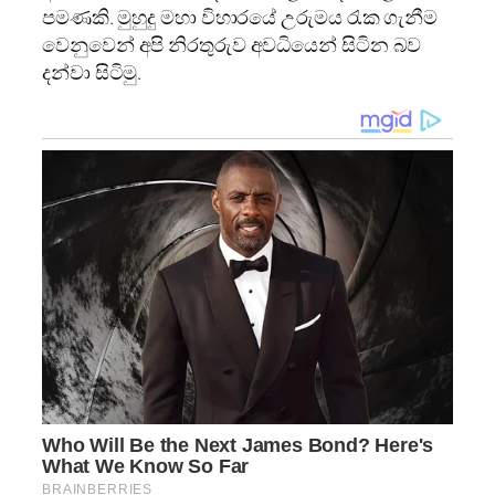
පමණකි. මුහුදු මහා විහාරයේ උරුමය රැක ගැනීම
වෙනුවෙන් අපි නිරතුරුව අවධියෙන් සිටින බව
දන්වා සිටිමු.