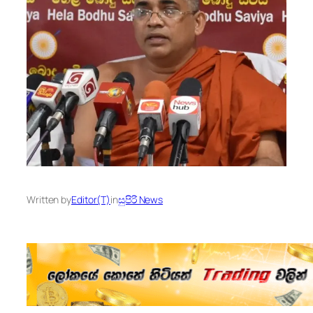
Written by
Editor(T)
in
සුපිරි News