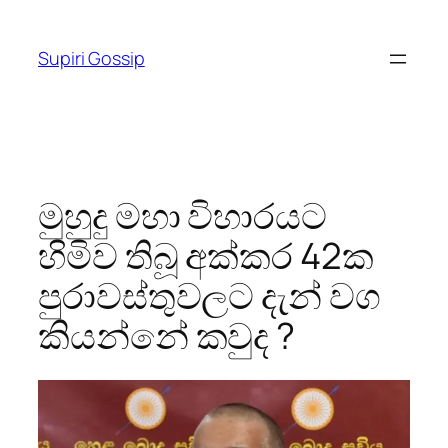
Skip
to
Supiri Gossip
content
මුහුදු මහා විහාරයට
හිමිව තිබූ අක්කර 42ක
පුරාවස්තුවලට දැන් වග
කියන්නේ කවුද ?