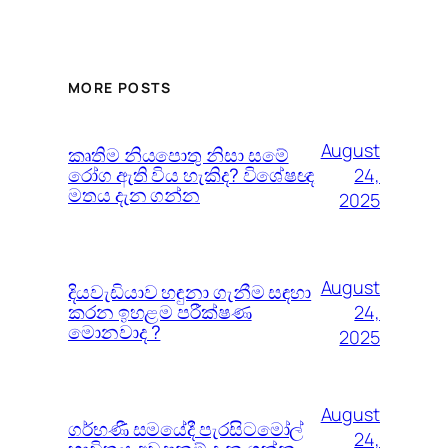
MORE POSTS
August
කෘතිම නියපොතු නිසා සමේ
රෝග ඇති විය හැකිද? විශේෂඥ
24,
මතය දැන ගන්න
2025
August
දියවැඩියාව හඳුනා ගැනීම සඳහා
කරන ඉහළම පරීක්ෂණ
24,
මොනවාද ?
2025
August
ගර්භණී සමයේදී පැරසිටමෝල්
24,