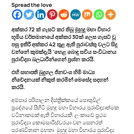
Spread the love
අක්කර 72 ක් ගැසට් කර තිබූ මුහුදු මහා විහාර
භූමිය වර්තමානයේ අක්කර 30ක් ලෙස ගැසට් වූ
පසු ඉතිරි අක්කර 42 තුළ ඇති පුරාවස්තු වලට සිදු
වන්නේ කුමක්දැයි ‘හෙළ බොදු සවිය සංවිධානය
පුරාවිද්‍යා බලධාරීන්ගෙන් ප්‍රශ්න කරයි.
එහි සභාපති බුදුගල ජිනවංශ හිමි මාධ්‍ය
නිවේදනයක් නිකුත් කරමින් මෙසේද සදහන්
කරයි.
අම්පාර පරිපාලන දිස්ත්‍රික්කයේ පොතුවිල්
ප්‍රදේශයේ පිහිටි මුහුදු මහා විහාරය පුරාවිද්‍යාත්මක
වටිනාකමක් ඇති විහාරයකි. ලංකාවේ ප්‍රථම
පුරාවිද්‍යා කොමසාරිස්වරයා වන සෙනරත්
පරණවිතාන මහතා මුහුදු මහා විහාරය පුරාවිද්‍ය