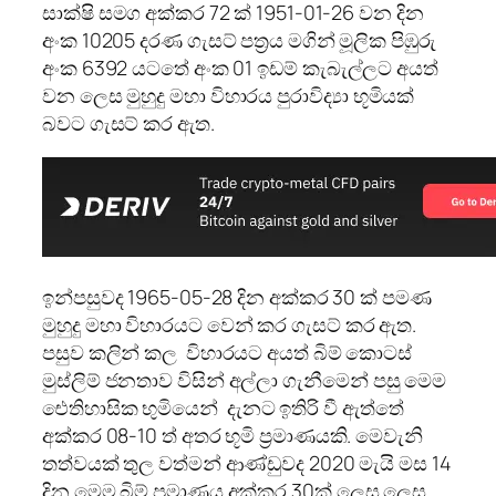
සාක්ෂි සමග අක්කර 72 ක් 1951-01-26 වන දින
අංක 10205 දරණ ගැසට් පත්‍රය මගින් මූලික පිඹුරු
අංක 6392 යටතේ අංක 01 ඉඩම් කැබැල්ලට අයත්
වන ලෙස මුහුදු මහා විහාරය පුරාවිද්‍යා භූමියක්
බවට ගැසට් කර ඇත.
ඉන්පසුවද 1965-05-28 දින අක්කර 30 ක් පමණ
මුහුදු මහා විහාරයට වෙන් කර ගැසට් කර ඇත.
පසුව කලින් කල විහාරයට අයත් බිම් කොටස්
මුස්ලිම් ජනතාව විසින් අල්ලා ගැනීමෙන් පසු මෙම
ඓතිහාසික භුමියෙන් දැනට ඉතිරි වී ඇත්තේ
අක්කර 08-10 ත් අතර භූමි ප්‍රමාණයකි. මෙවැනි
තත්වයක් තුල වත්මන් ආණ්ඩුවද 2020 මැයි මස 14
දින මෙම බිම් ප්‍රමාණය අක්කර 30ක් ලෙස ලෙස