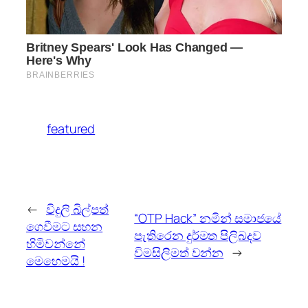
featured
←
විදුලි බිල්පත්
“OTP Hack” නමින් සමාජයේ
ගෙවීමට සහන
පැතිරෙන දුර්මත පිලිබදව
හිමිවන්නේ
විමසිලිමත් වන්න
→
මෙහෙමයි !