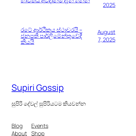
භාවිතය අවදානම් දැන ගන්න
2025
රටේ ආර්ථිකය ස්ථාවරයි –
August
ජනපති පාර්ලිමේන්තුවේදී
7, 2025
කියයි
Supiri Gossip
සුපිරි දේවල් සුපිරියටම කියවන්න
Blog
Events
About
Shop