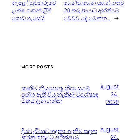
තැපැල් හුවමාරුවේ
ගෙන්වාගෙන යහන් ගතවු
ලක්ෂ ගණන් ලිපි
20 තරුණයාට අන්තිමේ
ගොඩ ගැසෙයි
වෙච්ච දේ මෙන්න…
→
MORE POSTS
August
කෘතිම නියපොතු නිසා සමේ
රෝග ඇති විය හැකිද? විශේෂඥ
24,
මතය දැන ගන්න
2025
August
දියවැඩියාව හඳුනා ගැනීම සඳහා
කරන ඉහළම පරීක්ෂණ
24,