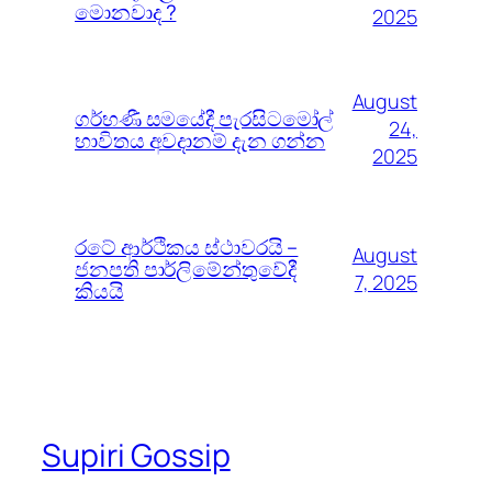
මොනවාද ?
2025
August
ගර්භණී සමයේදී පැරසිටමෝල්
24,
භාවිතය අවදානම් දැන ගන්න
2025
රටේ ආර්ථිකය ස්ථාවරයි –
August
ජනපති පාර්ලිමේන්තුවේදී
7, 2025
කියයි
Supiri Gossip