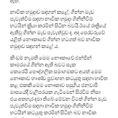
ඇත.
නාවික හමුදාව සඳහන් කළේ, ගින්න මැඩ
පැවැත්වීම සඳහා නාවික හමුදා ගිනිනිවීම්
භටයින් ක්‍රියා කරමින් සිටින බවයි.
ඊයේ රාත්‍රියේ
ඇතිවු ගින්න මැඩ පැවැත්වුව ද, අද පෙරවරුවේ
යළිත් නෞකාවේ ගින්න හටගත් බව නාවික
හමුදාව සඳහන් කළේ ය.
කිංඩම් නැමති මෙම නෞකාවේ එන්ජින්
කාමරයේ ගින්න ඇති බවට සැක
කෙරෙයි.
පෞද්ගලික සමාගමකට අයත් මෙම
නෞකාව භාණ්ඩ ප්‍රවාහන කටයුතු සඳහා භාවිත
කළ එකකි.
මෙම නෞකාව පසුගිය ජනවාරි
මාසයේදී වැලිපරයක ගැටීමෙන් සිරවීම නිසා
එය අතහැර දමා තිබේ.
මේවන විටත් ගින්න මැඩ
පැවැත්වීම සඳහා නාවික හමුදා ගිනිනිවීම්
භටයින් කටයුතු කරමින් සිටින බව නාවික