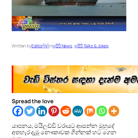
Written by
Editor[N]
in
සුපිරි News
, 
සුපිරි Talks & Jokes
Spread the love
යාපනය, මයිලඩ්ඩි වරායට ආසන්න මුහුදේ
අතහැර දැමූ නෞකාවක ගින්නක් හට ගෙන