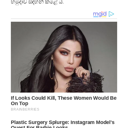
හමුදාව සඳහන් කළේ ය.