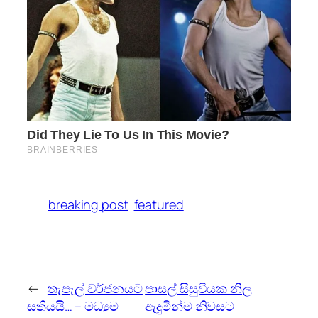
breaking post
featured
←
තැපැල් වර්ජනයට
පාසල් සිසුවියක නිල
සතියයි… – මධ්‍යම
ඇදුමින්ම නිවසට