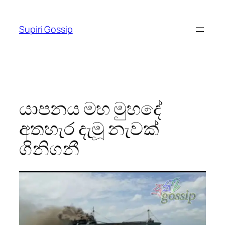
Skip
to
Supiri Gossip
content
යාපනය මහ මුහදේ
අතහැර දැමූ නැවක්
ගිනිගනී