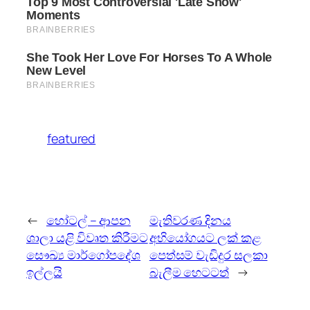
featured
←
හෝටල් – ආපන
මැතිවරණ දිනය
ශාලා යළි විවෘත කිරීමට
අභියෝගයට ලක් කළ
සෞඛ්‍ය මාර්ගෝපදේශ
පෙත්සම් වැඩිදුර සලකා
ඉල්ලයි
බැලීම හෙටටත්
→