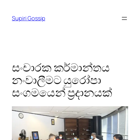
Skip
to
Supiri Gossip
content
සංචාරක කර්මාන්තය
නංවාලීමට යුරෝපා
සංගමයෙන් ප්‍රදානයක්