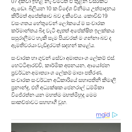
07 දක්වා ඉහළ නැංවීමටත් ඒ තුළින් වසරකට
ඇ.ඩො. බිලියන 10 ක විදේශ විනිමය උත්පාදනය
කිරීමත් අපේක්ෂාව බව ද කීවේය. කොවිඩ් 19
වසංගතය හේතුවෙන් ලෝකයේ ම සංචාරක
කර්මාන්තය බිද වැටී ඇතත් අපේක්ෂිත ඉලක්කය
සපුරාලීමට හැකි සෑම පියවරක් ම ගන්නා බව ද
ඇමතිවරයා වැඩිදුරටත් සදහන් කළේය.
සංචාරක හා ගුවන් සේවා අමාත්‍යාංශ ලේකම් එස්.
හෙට්ටිආරච්චි, කාර්මික අපනයන, ආයෝජන
ප්‍රවර්ධන අමාත්‍යාංශ ලේකම් මාපා පතිරණ,
සංචාරක සංවර්ධන අධිකාරියේ සභාපතිනි කිමාලි
ප්‍රනාන්දු, එහි අධ්‍යක්ෂක ජෙනරාල් ධම්මිකා
විජේරත්න යන මහත්ම මහත්මීහුද මෙම
සාකච්ඡාවට සහභාගී වූහ.