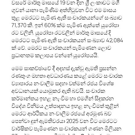
වසරේ මාර්තු මාසයේ 19 වන දින ශ්‍රී ලංකාවට මගී
ගුවන් යානා පැමිණිම අත්හිටුවන විට එම මාසය
තුළ මෙරටට පැමිණ ඇති සංචාරකයන්ගේ සංඛ්‍යාව
71,370 කි. ඉන් 60% ක්ම පැමිණ ඇත්තේ යුරෝපා
රට වලිනි. යුරෝපා රටවලින් මාර්තු මාසයේ දි
මෙරටට පැමිණ ඇති සංචාරකයන් සංඛ්‍යාව 42,084
ක් වේ. මෙරට සංචාරකයන් පැමිණෙන ලොව
ප්‍රධානතම කලාපය වන්නේ යුරෝපයයි.
මෙම සාකච්ඡාවේ දී අදහස් දැක්වු ඇමති ප්‍රසන්න
රණතුංග මහතා අවධාරණය කළේ මෙරට සංචාරක
ව්‍යාපාරය නංවාලීම සදහා වත්මන් රජය විශේෂ
අවධානයක් යොමුකර ඇති බවයි. සංචාරක
කර්මාන්තය ඉහළ නැංවීම හා එමගින් සිදුකරන
විදේශ විනිමය උත්පාදනය ඉහළ නැංවීමත් තුළින්
මෙරට ආර්ථිකය නංවාලීම රජයේ අරමුණ බව
පෙන්වා දුන් ඇමතිවරයා 2025 වන විට මෙරටට
වාර්ෂිකව පැමිණෙන සංචාරකයන් ගණන මිලියන