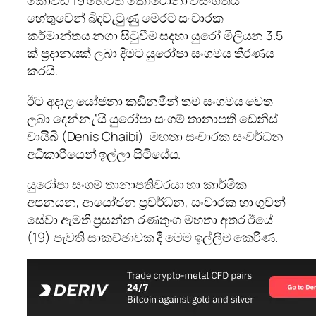
කොවිඩ් 19 හෙවත් කොරෝනා වසංගතය
හේතුවෙන් බිදවැටුණු මෙරට සංචාරක
කර්මාන්තය නගා සිටුවීම සදහා යුරෝ මිලියන 3.5
ක් ප්‍රදානයක් ලබා දිමට යුරෝපා සංගමය තීරණය
කරයි.
ඊට අදාළ යෝජනා කඩිනමින් තම සංගමය වෙත
ලබා දෙන්නැ‘යි යුරෝපා සංගම් තානාපති ඩෙනිස්
චායිබි (Denis Chaibi) මහතා සංචාරක සංවර්ධන
අධිකාරියෙන් ඉල්ලා සිටියේය.
යුරෝපා සංගම් තානාපතිවරයා හා කාර්මික
අපනයන, ආයෝජන ප්‍රවර්ධන, සංචාරක හා ගුවන්
සේවා ඇමති ප්‍රසන්න රණතුංග මහතා අතර ඊයේ
(19) පැවති සාකච්ඡාවක දී මෙම ඉල්ලීම කෙරිණ.