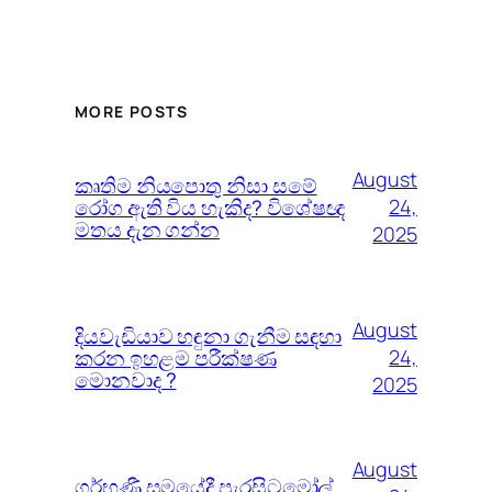
MORE POSTS
August
කෘතිම නියපොතු නිසා සමේ
රෝග ඇති විය හැකිද? විශේෂඥ
24,
මතය දැන ගන්න
2025
August
දියවැඩියාව හඳුනා ගැනීම සඳහා
කරන ඉහළම පරීක්ෂණ
24,
මොනවාද ?
2025
August
ගර්භණී සමයේදී පැරසිටමෝල්