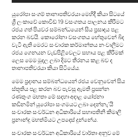
යුරෝපා සංගම් තානාපතිවරයා මෙහිදී කියා සිටයේ
ශ්‍රී ලංකාවේ කොවිඩ් 19 වසංගතය පාලනය කිරීමට
රජය ගත් පියවර සම්බන්ධයෙන් සිය ප්‍රසාදය පළ
කරන බවයි. කොරෝනා වසංගතය හේතුවෙන් බිද
වැටී ඇති මෙරට සංචාරක කර්මාන්තය නංවාලීමට
රජය ගෙනයන වැඩපිළිවෙලට සහාය පළ කිරීමක්
ලෙස මෙම මුදල ලබා දිමට තීරනය කළ බව ද
තානාපතිවරයා කියා සිටියේය.
මෙම ප්‍රදානය සම්බන්ධයෙන් රජය වෙනුවෙන් සිය
ස්තූතිය පළ කරන බව පැවසූ ඇමති ප්‍රසන්න
රණතුංග මහතා මේ සදහා අදාළ යෝජනා
කඩිනමින් යුරෝපා සංගමයට ලබා දෙන්නැ‘යි
සංචාරක සංවර්ධන අධිකාරියේ සභාපතිනි කිමාලි
ප්‍රනාන්දු මහත්මියට උපදෙස් දුන්නේය.
සංචාරක සංවර්ධන අධිකාරියේ වාර්තා අනුව මේ