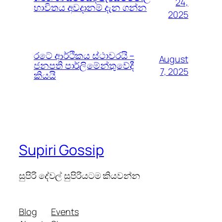
24,
භාවිතය අවදානම් දැන ගන්න
2025
රටේ ආර්ථිකය ස්ථාවරයි –
August
ජනපති පාර්ලිමේන්තුවේදී
7, 2025
කියයි
Supiri Gossip
සුපිරි දේවල් සුපිරියටම කියවන්න
Blog
Events