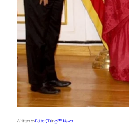
Written by
Editor(T)
in
සුපිරි News