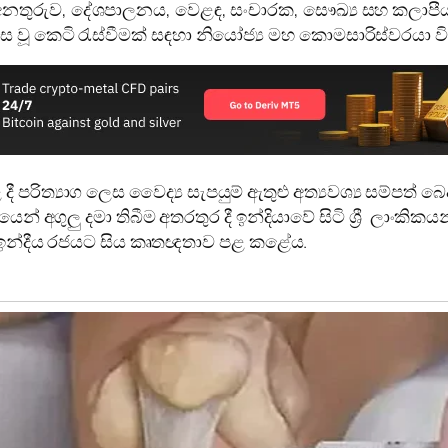
ුරුව, දේශපාලනය, වෙළඳ, සංචාරක, සෞඛ්‍ය සහ කලාපීය කට
 වූ කෙටි රැස්වීමක් සඳහා නියෝජ්‍ය මහ කොමසාරිස්වරයා ව
රිත්‍යාග ලෙස වෛද්‍ය සැපයුම් ඇතුළු අත්‍යවශ්‍ය සම්පත් බෙ
් අගුලු දමා තිබීම අතරතුර දී ඉන්දියාවේ සිටි ශ්‍රී ලාංක
මා ඉන්දීය රජයට සිය කෘතඥතාව පළ කළේය.