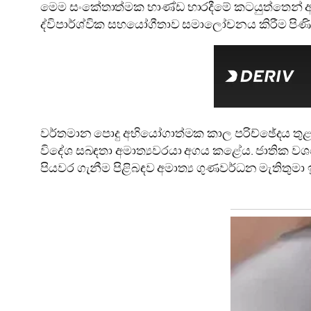
මෙම සංකේතාත්මක භාණ්ඩ භාරදීමේ කටයුත්තෙන් අනත
ද්විපාර්ශ්වික සහයෝගීතාව සමාලෝචනය කිරීම පිණිස
වර්තමාන පොදු අභියෝගාත්මක කාල පරිච්ඡේදය තුළ දී ප
විදේශ සබඳතා අමාත්‍යවරයා අගය කළේය. ජාතික වශයෙන
පියවර ගැනීම පිළිබඳව අමාත්‍ය ගුණවර්ධන මැතිතු