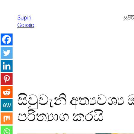
Skip
to
Supiri
සුපි
content
Gossip
සිවුවැනි අත්‍යවශ්‍
පරිත්‍යාග කරයි