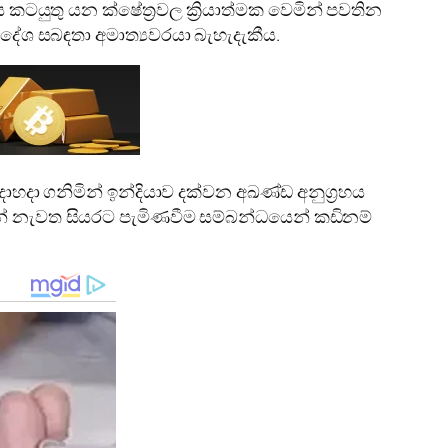
යුතු යන ක්ෂේත්‍රවල ක්‍රියාත්මක වෙමින් පවතින
ිදේශ සබඳතා අමාත්‍යවරයා බැහැදැකීය.
දාහදා ගනිමින් ඉන්දියාව දක්වන අඛණ්ඩ අනුග්‍රහය
ිකයන් නැවත සියරට පැමිණවීම සම්බන්ධයෙන් කඩිනම්