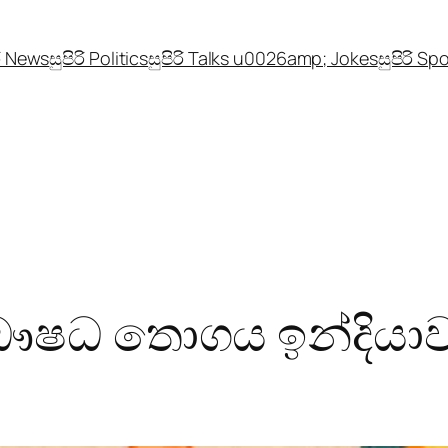
රි News
සුපිරි Politics
සුපිරි Talks u0026amp; Jokes
සුපිරි Sp
ය ඖෂධ තොගය ඉන්දියාව 