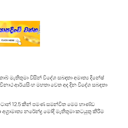
 මැතිතුමා විසින් විදේශ සබඳතා අමාත්‍ය දිනේෂ්
 රවිනාථ ආර්යසිංහ මහතා වෙත අද දින විදේශ සබඳතා
ණ ටොන් 12.5 කින් පමණ සමන්විත මෙම භාණ්ඩ
මාත්‍ය නරේන්ද්‍ර මෝදි මැතිතුමා කටයුතු කිරීම