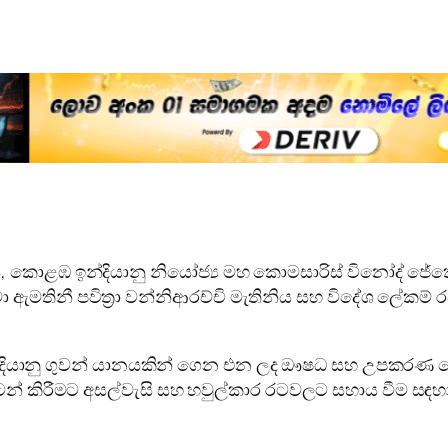
 කොළඹ ඉන්දියානු නියෝජ්‍ය මහ කොමසාරිස් විනෝද් ජේකොබ්
ා ඇමතිනී පවිත්‍රා වන්නිආරච්චි මැතිනිය සහ විදේශ ලේකම්
ශේෂ ඉන්දියානු ගුවන් යානයකින් ගෙන එන ලද ඖෂධ සහ උපකර
ීමට අසල්වැසි සහ හවුල්කාර රටවලට සහාය වීම සඳහා අග්‍රා