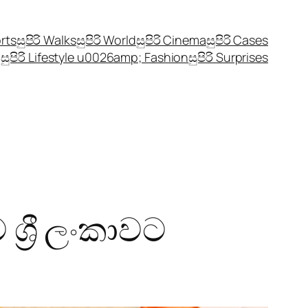
orts
සුපිරි Walks
සුපිරි World
සුපිරි Cinema
සුපිරි Cases
සුපිරි Lifestyle u0026amp; Fashion
සුපිරි Surprises
ශ්‍රී ලංකාවට