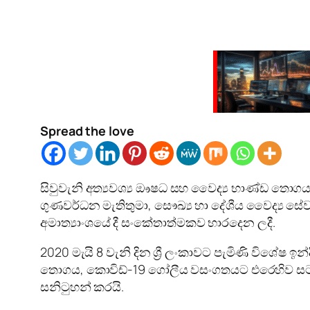
Spread the love
සිවුවැනි අත්‍යවශ්‍ය ඖෂධ සහ වෛද්‍ය භාණ්ඩ තොගය,
ගුණවර්ධන මැතිතුමා, සෞඛ්‍ය හා දේශීය වෛද්‍ය සේව
අමාත්‍යාංශයේ දී සංකේතාත්මකව භාරදෙන ලදී.
2020 මැයි 8 වැනි දින ශ්‍රී ලංකාවට පැමිණි වි
තොගය, කොවිඩ්-19 ගෝලීය වසංගතයට එරෙහිව සටන් කිර
සනිටුහන් කරයි.