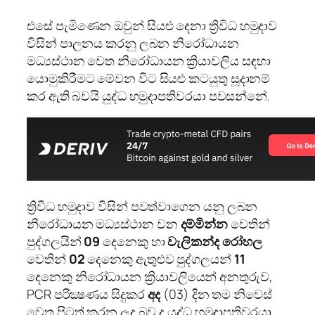
එසේ පැමිණෙන ඔවුන් සියළු දෙනා ත්‍රිවිධ හමුදාව
විසින් පාලනය කරනු ලබන නිරෝධායන
මධ්‍යස්ථාන වෙත නිරෝධායන ක්‍රියාවලිය සඳහා
යොමුකිරීමට මේවන විට සියළු කටයුතු සූදානම්
කර ඇති බවයි යුද්ධ හමුදාපතිවරයා පවසන්නේ.
ත්‍රිවිධ හමුදාව විසින් පවත්වාගෙන යනු ලබන
නිරෝධායන මධ්‍යස්ථාන වන
දම්මින්න
වෙතින්
පුද්ගලයින්
09
දෙනෙකු හා
වැලිකන්ද රෝහල
වෙතින්
02
දෙනෙකු ඇතුළුව පුද්ගලයන්
11
දෙනෙකු නිරෝධායන ක්‍රියාවලියෙන් අනතුරුව,
PCR පරික්‍ෂණය සිදුකර
අද
(03) දින තම නිවෙස්
වෙත පිටත් කරන ලද බව ද යුද්ධ හමුදාපතිවරයා