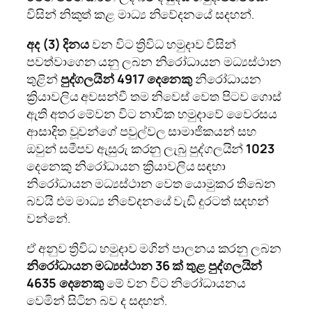
විසින් නිකුත් කළ මාධ්‍ය නිවේදනයේ සදහන්.
අද
(3) දිනය
වන විට ත්‍රිවිධ හමුදාව විසින්
පවත්වාගෙන යනු ලබන නිරෝධායන මධ්‍යස්ථාන
තුළින්
පුද්ගලයින්
4917 දෙනෙකු
නිරෝධායන
ක්‍රියාවලිය අවසන්වී තම නිවෙස් වෙත පිටව ගොස්
ඇති අතර මේවන විට නාවික හමුදාවේ වෛරසය
ආසාදිත වූවන්ගේ පවුල්වල සාමාජිකයන් සහ
ඔවුන් සමීපව ඇසුරු කරනු ලැබු පුද්ගලයින්
1023
දෙනෙකු නිරෝධායන ක්‍රියාවලිය සඳහා
නිරෝධායන මධ්‍යස්ථාන වෙත යොමුකර තිබෙන
බවයි එම මාධ්‍ය නිවේදනයේ වැඩි දුරටත් සදහන්
වන්නේ.
ඒ අනුව ත්‍රිවිධ හමුදාව මගින් පාලනය කරනු ලබන
නිරෝධායන මධ්‍යස්ථාන 36 ක් තුළ පුද්ගලයින්
4635 දෙනෙකු
මේ වන විට නිරෝධායනය
වෙමින් සිටින බව ද සදහන්.