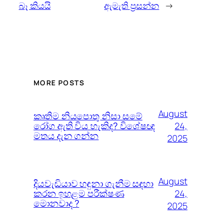
බෑ කියයි
ඇමැති ප්‍රසන්න
→
MORE POSTS
August
කෘතිම නියපොතු නිසා සමේ
රෝග ඇති විය හැකිද? විශේෂඥ
24,
මතය දැන ගන්න
2025
August
දියවැඩියාව හඳුනා ගැනීම සඳහා
කරන ඉහළම පරීක්ෂණ
24,
මොනවාද ?
2025