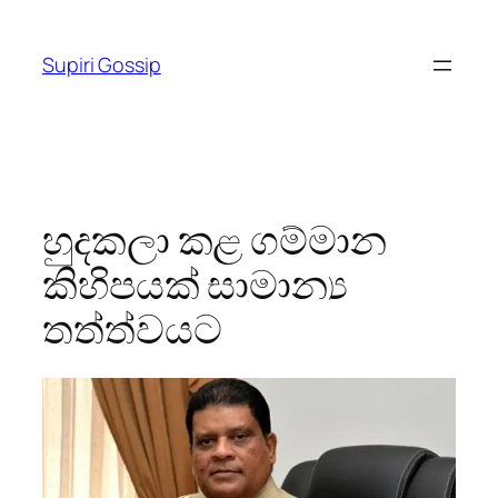
Skip
to
Supiri Gossip
content
හුදකලා කළ ගම්මාන
කිහිපයක් සාමාන්‍ය
තත්ත්වයට