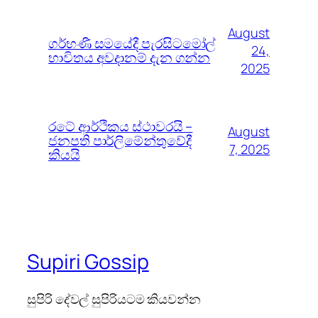
August
ගර්භණී සමයේදී පැරසිටමෝල්
24,
භාවිතය අවදානම් දැන ගන්න
2025
රටේ ආර්ථිකය ස්ථාවරයි –
August
ජනපති පාර්ලිමේන්තුවේදී
7, 2025
කියයි
Supiri Gossip
සුපිරි දේවල් සුපිරියටම කියවන්න