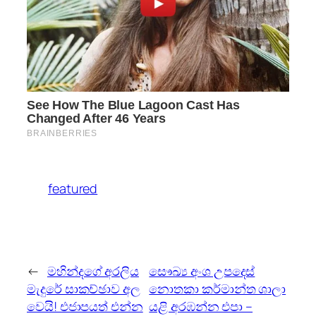
featured
←
මහින්දගේ අරලිය
සෞඛ්‍ය අංශ උපදෙස්
මැදුරේ සාකච්ඡාව අල
නොතකා කර්මාන්ත ශාලා
වෙයි! එජාපයත් එන්න
යළි අරඹන්න එපා –