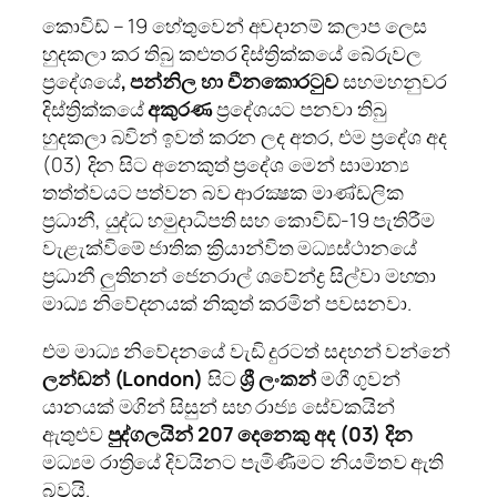
කොවිඩ් – 19 හේතුවෙන් අවදානම් කලාප ලෙස
හුදකලා කර තිබු කළුතර දිස්ත්‍රික්කයේ බේරුවල
ප්‍රදේශයේ
, පන්නිල හා චීනකොරටුව
සහමහනුවර
දිස්ත්‍රික්කයේ
අකුරණ
ප්‍රදේශයට පනවා තිබු
හුදකලා බවින් ඉවත් කරන ලද අතර, එම ප්‍රදේශ අද
(03) දින සිට අනෙකුත් ප්‍රදේශ මෙන් සාමාන්‍ය
තත්ත්වයට පත්වන බව ආරක්‍ෂක මාණ්ඩලික
ප්‍රධානී, යුද්ධ හමුදාධිපති සහ කොවිඩ්-19 පැතිරීම
වැළැක්විමේ ජාතික ක්‍රියාන්විත මධ්‍යස්ථානයේ
ප්‍රධානී ලුතිනන් ජෙනරාල් ශවේන්ද්‍ර සිල්වා මහතා
මාධ්‍ය නිවේදනයක් නිකුත් කරමින් පවසනවා.
එම මාධ්‍ය නිවේදනයේ වැඩි දුරටත් සදහන් වන්නේ
ලන්ඩන් (
London)
සිට
ශ්‍රී ලංකන්
මගී ගුවන්
යානයක් මගින් සිසුන් සහ රාජ්‍ය සේවකයින්
ඇතුළුව
පුද්ගලයින්
207
දෙනෙකු
අද
(
03
)
දින
මධ්‍යම රාත්‍රියේ දිවයිනට පැමිණීමට නියමිතව ඇති
බවයි.