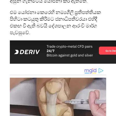
අසුන් ගැනීමටයි යෝජනා කර ඇත්තේ.
එම යෝජනා කෙරෙහි නම්‍යශීලී ප‍්‍රතිපත්තියක
පිහිටා කටයුතු කිරීමට ජනාධිපතිවරයා එහිදී
එකඟ වී ඇති බවයි දේශපාලන ආරංචි මාර්ග
පැවසුවේ.