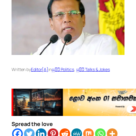
Written by
Editor[A]
in
සුපිරි Politics
, 
සුපිරි Talks & Jokes
Spread the love