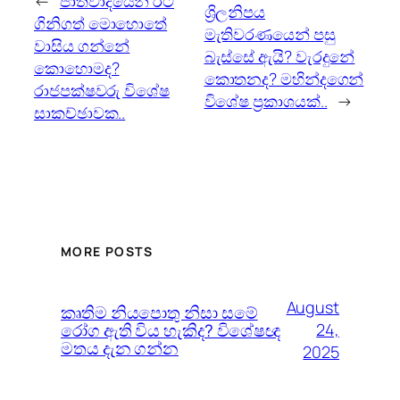
←
ජාතිවාදයෙන් රට
ශ්‍රිලනිපය
ගිනිගත් මොහොතේ
මැතිවරණයෙන් පසු
වාසිය ගන්නේ
බැස්සේ ඇයි? වැරදුනේ
කොහොමද?
කොතනද? මහින්දගෙන්
රාජපක්ෂවරු විශේෂ
විශේෂ ප්‍රකාශයක්..
→
සාකච්ඡාවක..
MORE POSTS
August
කෘතිම නියපොතු නිසා සමේ
රෝග ඇති විය හැකිද? විශේෂඥ
24,
මතය දැන ගන්න
2025