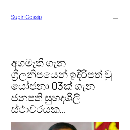
Skip
to
Supiri Gossip
content
අගමැති ගැන
ශ්‍රිලනිපයෙන් ඉදිරිපත් වු
යෝජනා 03ක් ගැන
ජනපති සුහදශීලි
ස්ථාවරයක…