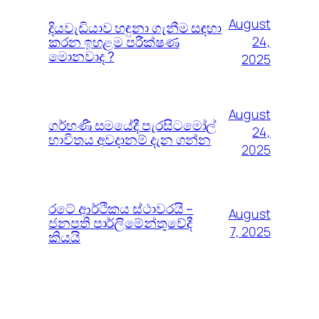
August
දියවැඩියාව හඳුනා ගැනීම සඳහා
කරන ඉහළම පරීක්ෂණ
24,
මොනවාද ?
2025
August
ගර්භණී සමයේදී පැරසිටමෝල්
24,
භාවිතය අවදානම් දැන ගන්න
2025
රටේ ආර්ථිකය ස්ථාවරයි –
August
ජනපති පාර්ලිමේන්තුවේදී
7, 2025
කියයි