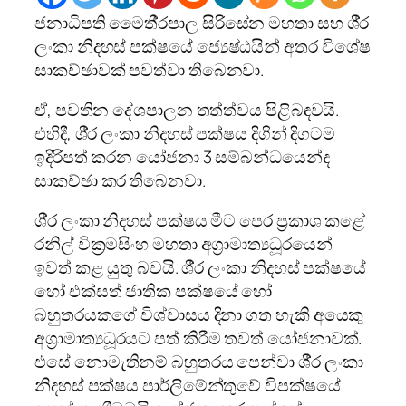
ජනාධිපති මෛතී‍්‍රපාල සිරිසේන මහතා සහ ශී‍්‍ර
ලංකා නිදහස් පක්ෂයේ ජ්‍යෙෂ්ඨයින් අතර විශේෂ
සාකච්ඡාවක් පවත්වා තිබෙනවා.
ඒ, පවතින දේශපාලන තත්ත්වය පිළිබඳවයි.
එහිදී, ශී‍්‍ර ලංකා නිදහස් පක්ෂය දිගින් දිගටම
ඉදිරිපත් කරන යෝජනා 3 සම්බන්ධයෙන්ද
සාකච්ඡා කර තිබෙනවා.
ශී‍්‍ර ලංකා නිදහස් පක්ෂය මීට පෙර ප‍්‍රකාශ කළේ
රනිල් වික‍්‍රමසිංහ මහතා අග‍්‍රාමාත්‍යධූරයෙන්
ඉවත් කළ යුතු බවයි. ශී‍්‍ර ලංකා නිදහස් පක්ෂයේ
හෝ එක්සත් ජාතික පක්ෂයේ හෝ
බහුතරයකගේ විශ්වාසය දිනා ගත හැකි අයෙකු
අග‍්‍රාමාත්‍යධූරයට පත් කිරීම තවත් යෝජනාවක්.
එසේ නොමැතිනම් බහුතරය පෙන්වා ශී‍්‍ර ලංකා
නිදහස් පක්ෂය පාර්ලිමේන්තුවේ විපක්ෂයේ