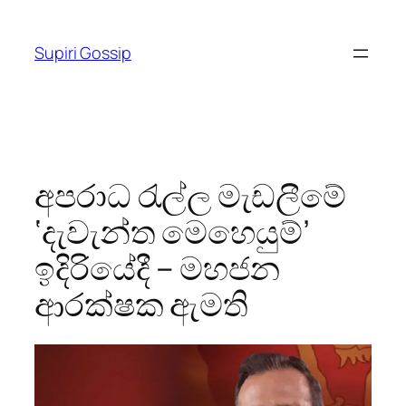
Skip
to
Supiri Gossip
content
අපරාධ රැල්ල මැඩලීමේ
‘දැවැන්ත මෙහෙයුම්’
ඉදිරියේදී – මහජන
ආරක්ෂක ඇමති