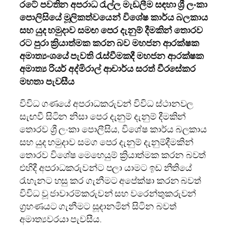
රටේ පවතින අපරාධ රැල්ල මැඩලීම සඳහා ශ්‍රී ලංකා
පොලිසියේ මූලිකත්වයෙන් විශේෂ කාර්ය බලකාය
සහ යුද හමුදාව සමඟ පෙර දැනුම් දීමකින් තොරව
රට පුරා ක්‍රියාත්මක කරන බව මහජන ආරක්ෂක
අමාත්‍යංශයේ පැවති රැස්වීමකදී මහජන ආරක්ෂක
අමාත්‍ය රියර් අද්මිරාල් ආචාර්ය සරත් වීරසේකර
මහතා පැවසීය
විවිධ ගණයේ අපරාධකරුවන් විවිධ ස්ථානවල
සැඟවී සිටින නිසා පෙර දැනුම් දැනුම් දීමකින්
තොරව ශ්‍රී ලංකා පොලීසිය, විශේෂ කාර්ය බලකාය
සහ යුද හමුදාව සමග පෙර දැනුම් දැනුම්දීමකින්
තොරව විශේෂ මෙහෙයුම් ක්‍රියාත්මක කරන බවත්
එහිදී අපරාධකරුවන්ට පලා යාමට ඉඩ නීතියේ
රැහැනට හසු කර ගැනීමට අපේක්ෂා කරන බවත්
විවිධ වූ ජාවාරම්කරුවන් සහ වරෙන්තුකරුවන්
ග්‍රහණයට ගැනීමට සූදානමින් සිටින බවත්
අමාත්‍යවරයා පැවසීය.