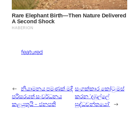
featured
←
නියාමනය පමණක් මදි
සංගක්කාර කෝටු මස්
පරිසරයත් සංවර්ධනය
කරන ‘දඹුල්ලේ
කළයුතුයි – ජනපති
සුද්ධවන්තයෝ’
→