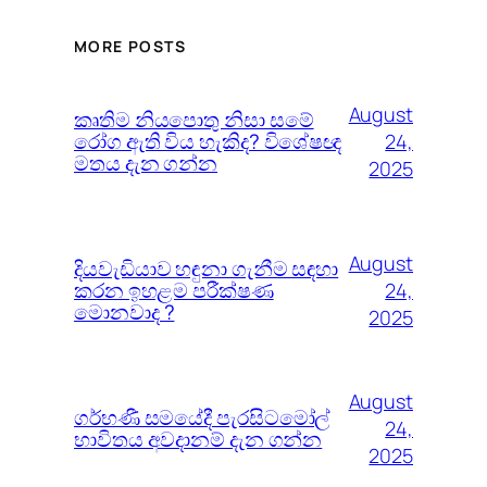
MORE POSTS
August
කෘතිම නියපොතු නිසා සමේ
රෝග ඇති විය හැකිද? විශේෂඥ
24,
මතය දැන ගන්න
2025
August
දියවැඩියාව හඳුනා ගැනීම සඳහා
කරන ඉහළම පරීක්ෂණ
24,
මොනවාද ?
2025
August
ගර්භණී සමයේදී පැරසිටමෝල්
24,
භාවිතය අවදානම් දැන ගන්න
2025