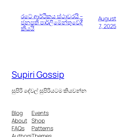
රටේ ආර්ථිකය ස්ථාවරයි –
August
ජනපති පාර්ලිමේන්තුවේදී
7, 2025
කියයි
Supiri Gossip
සුපිරි දේවල් සුපිරියටම කියවන්න
Blog
Events
About
Shop
FAQs
Patterns
Authors
Themes