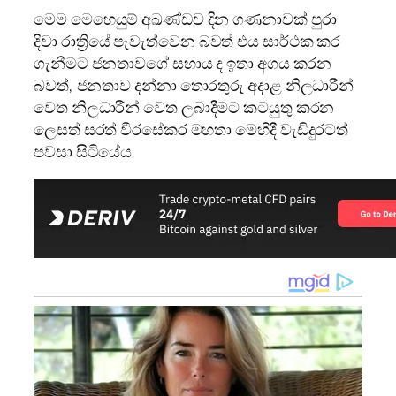
මෙම මෙහෙයුම් අඛණ්ඩව දින ගණනාවක් පුරා
දිවා රාත්‍රියේ පැවැත්වෙන බවත් එය සාර්ථක කර
ගැනීමට ජනතාවගේ සහාය ද ඉතා අගය කරන
බවත්, ජනතාව දන්නා තොරතුරු අදාළ නිලධාරීන්
වෙත නිලධාරීන් වෙත ලබාදීමට කටයුතු කරන
ලෙසත් සරත් වීරසේකර මහතා මෙහිදී වැඩිදුරටත්
පවසා සිටියේය