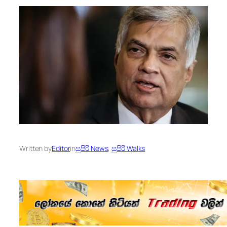
Written by
Editor
in
සුපිරි News
, 
සුපිරි Walks