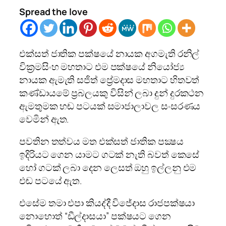
Spread the love
එක්සත් ජාතික පක්ෂයේ නායක අගමැති රනිල්
වික්‍රමසිංහ මහතාට එම පක්ෂයේ නියෝජ්‍ය
නායක ඇමැති සජිත් ප්‍රේමදාස මහතාට හිතවත්
කණ්ඩායමේ ප්‍රබලයකු විසින් ලබා දුන් දුරකථන
ඇමතුමක හඬ පටයක් සමාජාලාවල සංසරණය
වෙමින් ඇත.
පවතින තත්වය මත එක්සත් ජාතික පක්‍ෂය
ඉදිරියට ගෙන යාමට ගටක් නැති බවත් කෙසේ
හෝ ගටක් ලබා දෙන ලෙසත් ඔහු ඉල්ලනු එම
එඬ පටයේ ඇත.
එසේම තමා එපා කියද්දී විජේදාස රාජපක්ෂයා
නොහොත් “ඩීල්දාසයා” පක්ෂයට ගෙන