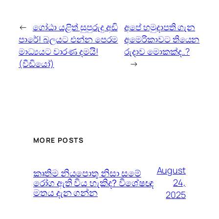
←
ගෝඨා යළිත් සුපුරුදු අඩි
අපේ හමුදාපති ගැන
පාරේ! බලයට එන්න පෙරම
අමෙරිකාවට තියෙන
මාධ්‍යයට වාරණ දමයි!
රුදාව මොකක්ද..?
(වීඩියෝ)
→
MORE POSTS
August
කෘතිම නියපොතු නිසා සමේ
රෝග ඇති විය හැකිද? විශේෂඥ
24,
මතය දැන ගන්න
2025