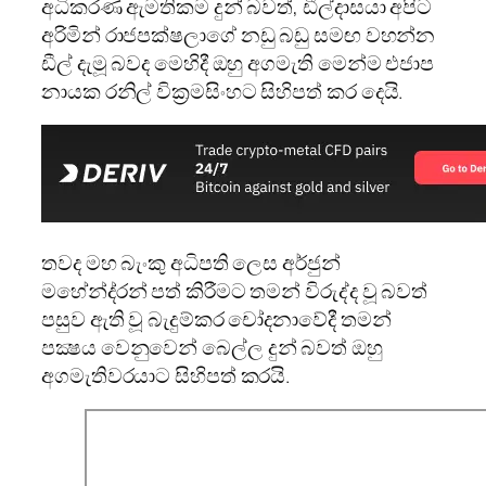
අධිකරණ ඇමතිකම දුන් බවත්, ඩීල්දාසයා අපිට
අරිමින් රාජපක්ෂලාගේ නඩු බඩු සමඟ වහන්න
ඩීල් දැමූ බවද මෙහිදී ඔහු අගමැති මෙන්ම එජාප
නායක රනිල් වික්‍රමසිංහට සිහිපත් කර දෙයි.
තවද මහ බැංකු අධිපති ලෙස අර්ජුන්
මහේන්ද‍්‍රන් පත් කිරීමට තමන් විරුද්ද වූ බවත්
පසුව ඇති වූ බැදුම්කර චෝදනාවේදී තමන්
පක්‍ෂය වෙනුවෙන් බෙල්ල දුන් බවත් ඔහු
අගමැතිවරයාට සිහිපත් කරයි.