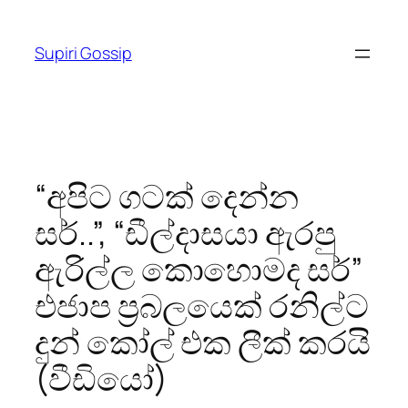
Skip
to
Supiri Gossip
content
“අපිට ගටක් දෙන්න
සර්..”, “ඩීල්දාසයා ඇරපු
ඇරිල්ල කොහොමද සර්”
එජාප ප්‍රබලයෙක් රනිල්ට
දුන් කෝල් එක ලීක් කරයි
(වීඩියෝ)