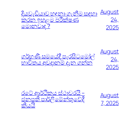
August
දියවැඩියාව හඳුනා ගැනීම සඳහා
කරන ඉහළම පරීක්ෂණ
24,
මොනවාද ?
2025
August
ගර්භණී සමයේදී පැරසිටමෝල්
24,
භාවිතය අවදානම් දැන ගන්න
2025
රටේ ආර්ථිකය ස්ථාවරයි –
August
ජනපති පාර්ලිමේන්තුවේදී
7, 2025
කියයි