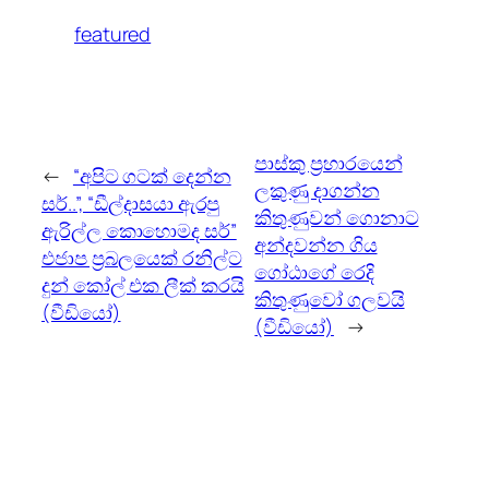
featured
පාස්කු ප්‍රහාරයෙන්
←
“අපිට ගටක් දෙන්න
ලකුණු දාගන්න
සර්..”, “ඩීල්දාසයා ඇරපු
කිතුණුවන් ගොනාට
ඇරිල්ල කොහොමද සර්”
අන්දවන්න ගිය
එජාප ප්‍රබලයෙක් රනිල්ට
ගෝඨාගේ රෙදි
දුන් කෝල් එක ලීක් කරයි
කිතුණුවෝ ගලවයි
(වීඩියෝ)
(වීඩියෝ)
→