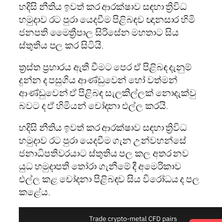
හදිසි නීතිය ඉවත් කර ආරක්ෂාව සඳහා ත්‍රිවිධ
හමුදාව රට පුරා යෙදවීම පිළිබඳව ඥානසාර හිමි
ජනපති මෛත්‍රීපාල සිරිසේන මහතාට සිය
ස්තුතිය පල කර සිටියි.
ත්‍රස්ත ප්‍රහාරය ඇති වීමට පෙර ඒ පිළිබඳ දැනුම්
දුන්න ද පසුගිය ආණ්ඩුවෙන් හෝ වත්මන්
ආණ්ඩුවෙන් ඒ පිළිබඳ සැලකිල්ලක් නොදැක්වු
බවට ද ඒ හිමියන් චෝදනා එල්ල කරයි.
හදිසි නීතිය ඉවත් කර ආරක්ෂාව සඳහා ත්‍රිවිධ
හමුදාව රට පුරා යෙදවීම ගැන උන්වහන්සේ
ජනාධිපතිවරයාට ස්තුතිය පල කල අතර නව
යුධ හමුදාපති තෝරා ගැනීමේ දී අමෙරිකාව
එල්ල කළ චෝදනා පිළිබඳව සිය විරෝධය ද පල
කළේය.