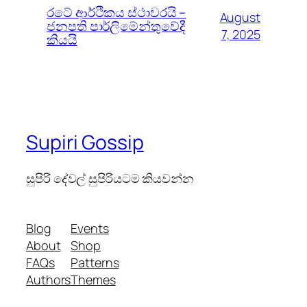
රටේ ආර්ථිකය ස්ථාවරයි –
August
ජනපති පාර්ලිමේන්තුවේදී
7, 2025
කියයි
Supiri Gossip
සුපිරි දේවල් සුපිරියටම කියවන්න
Blog
Events
About
Shop
FAQs
Patterns
Authors
Themes