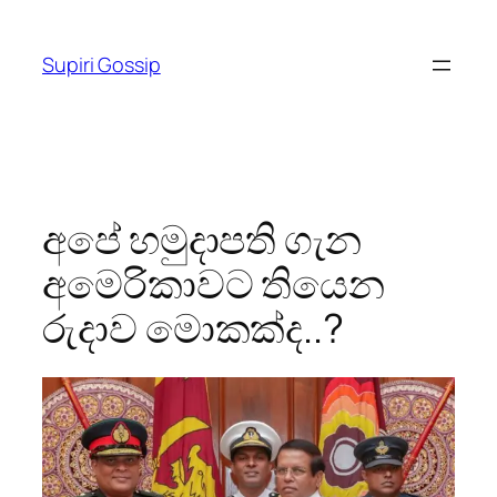
Skip
to
Supiri Gossip
content
අපේ හමුදාපති ගැන
අමෙරිකාවට තියෙන
රුදාව මොකක්ද..?