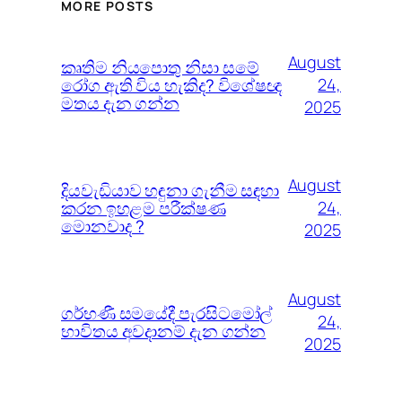
MORE POSTS
August
කෘතිම නියපොතු නිසා සමේ
රෝග ඇති විය හැකිද? විශේෂඥ
24,
මතය දැන ගන්න
2025
August
දියවැඩියාව හඳුනා ගැනීම සඳහා
කරන ඉහළම පරීක්ෂණ
24,
මොනවාද ?
2025
August
ගර්භණී සමයේදී පැරසිටමෝල්
24,
භාවිතය අවදානම් දැන ගන්න
2025