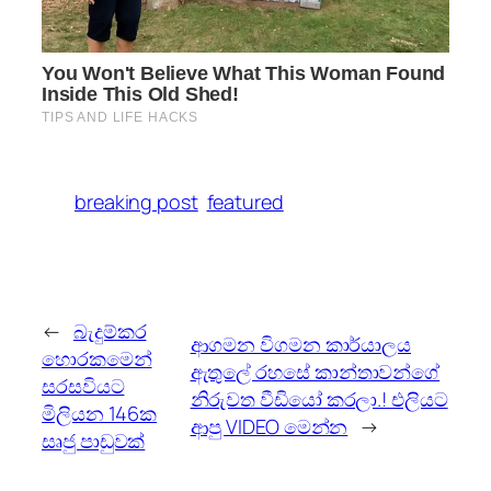
breaking post
featured
←
බැදුම්කර
ආගමන විගමන කාර්යාලය
හොරකමෙන්
ඇතුලේ රහසේ කාන්තාවන්ගේ
සරසවියට
නිරුවත වීඩියෝ කරලා.! එලියට
මිලියන 146ක
ආපු VIDEO මෙන්න
→
සෘජු පාඩුවක්