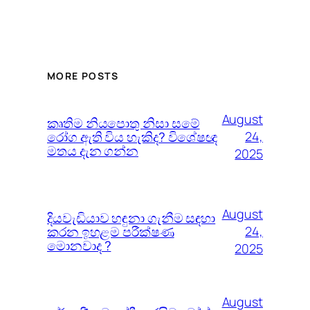
MORE POSTS
August
කෘතිම නියපොතු නිසා සමේ
රෝග ඇති විය හැකිද? විශේෂඥ
24,
මතය දැන ගන්න
2025
August
දියවැඩියාව හඳුනා ගැනීම සඳහා
කරන ඉහළම පරීක්ෂණ
24,
මොනවාද ?
2025
August