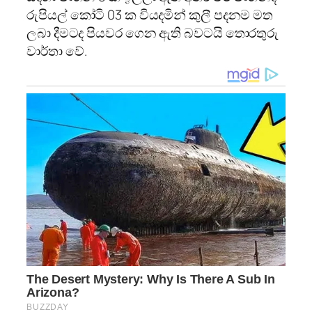
රුපියල් කෝටි 03 ක වියදමින් කුලී පදනම මත
ලබා දීමටද පියවර ගෙන ඇති බවටයි තොරතුරු
වාර්තා වේ.