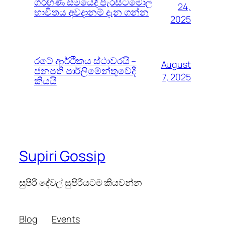
ගර්භණී සමයේදී පැරසිටමෝල්
24,
භාවිතය අවදානම් දැන ගන්න
2025
රටේ ආර්ථිකය ස්ථාවරයි –
August
ජනපති පාර්ලිමේන්තුවේදී
7, 2025
කියයි
Supiri Gossip
සුපිරි දේවල් සුපිරියටම කියවන්න
Blog
Events