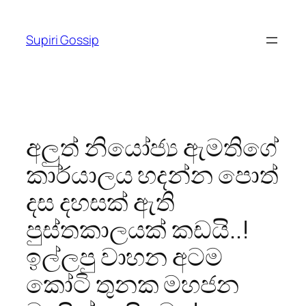
Skip
to
Supiri Gossip
content
අලුත් නියෝජ්‍ය ඇමතිගේ
කාර්යාලය හදන්න පොත්
දස දහසක් ඇති
පුස්තකාලයක් කඩයි..!
ඉල්ලපු වාහන අටම
කෝටි තුනක මහජන