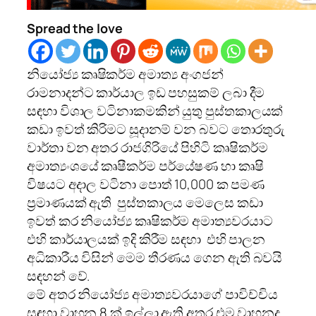
Spread the love
නියෝජ්‍ය කෘෂිකර්ම අමාත්‍ය අංගජන්
රාමනාදන්ට කාර්යාල ඉඩ පහසුකම් ලබා දීම
සඳහා විශාල වටිනාකමකින් යුතු පුස්තකාලයක්
කඩා ඉවත් කිරිමට සූදානම් වන බවට තොරතුරු
වාර්තා වන අතර
රාජගිරියේ පිහිටි කෘෂිකර්ම
අමාත්‍යංශයේ කෘෂීකර්ම පර්යේෂණ හා කෘෂි
විෂයට අදාල වටිනා පොත් 10,000 ක පමණ
ප්‍රමාණයක් ඇති පුස්තකාලය මෙලෙස කඩා
ඉවත් කර නියෝජ්‍ය කෘෂිකර්ම අමාත්‍යවරයාට
එහි කාර්යාලයක් ඉදි කිරීම සඳහා එහි පාලන
අධිකාරීය විසින් මෙම තීරණය ගෙන ඇති බවයි
සඳහන් වේ.
මේ අතර නියෝජ්‍ය අමාත්‍යවරයාගේ පාවිච්චිය
සඳහා වාහන 8 ක් ඉල්ලා ඇති අතර එම වාහනද