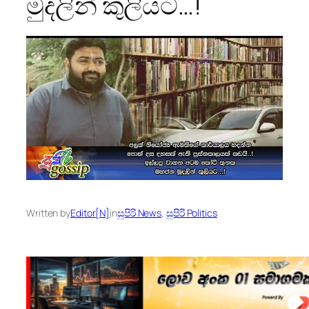
මුදලින් කුලියට…!
Written by
Editor[N]
in
සුපිරි News
, 
සුපිරි Politics