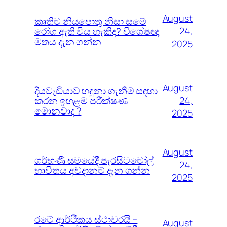
August
කෘතිම නියපොතු නිසා සමේ
රෝග ඇති විය හැකිද? විශේෂඥ
24,
මතය දැන ගන්න
2025
August
දියවැඩියාව හඳුනා ගැනීම සඳහා
කරන ඉහළම පරීක්ෂණ
24,
මොනවාද ?
2025
August
ගර්භණී සමයේදී පැරසිටමෝල්
24,
භාවිතය අවදානම් දැන ගන්න
2025
රටේ ආර්ථිකය ස්ථාවරයි –
August