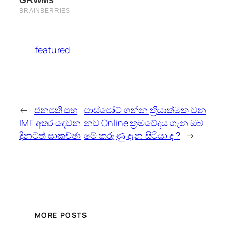
featured
←
ජනපති සහ
පාස්පෝට් ගන්න ක්‍රියාත්මක වන
IMF අතර දෙවන
නව Online ක්‍රමවේදය ගැන ඔබ
දිනටත් සාකච්ඡා
මේ කරුණු දැන සිටියා ද ?
→
MORE POSTS