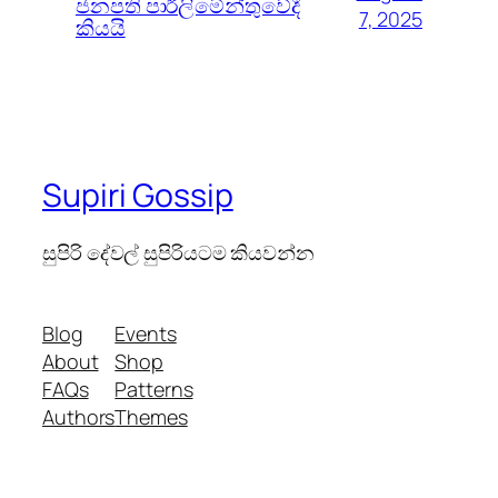
ජනපති පාර්ලිමේන්තුවේදී
7, 2025
කියයි
Supiri Gossip
සුපිරි දේවල් සුපිරියටම කියවන්න
Blog
Events
About
Shop
FAQs
Patterns
Authors
Themes