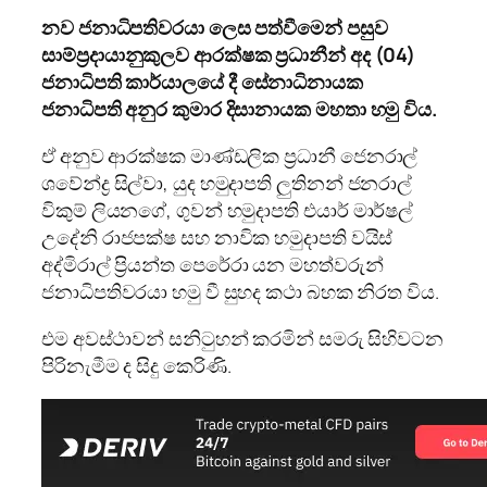
නව ජනාධිපතිවරයා ලෙස පත්වීමෙන් පසුව
සාම්ප්‍රදායානුකුලව ආරක්ෂක ප්‍රධානීන් අද (04)
ජනාධිපති කාර්යාලයේ දී සේනාධිනායක
ජනාධිපති අනුර කුමාර දිසානායක මහතා හමු විය.
ඒ අනුව ආරක්ෂක මාණ්ඩලික ප්‍රධානී ජෙනරාල්
ශවේන්ද්‍ර සිල්වා, යුද හමුදාපති ලුතිනන් ජනරාල්
විකුම් ලියනගේ, ගුවන් හමුදාපති එයාර් මාර්ෂල්
උදේනි රාජපක්ෂ සහ නාවික හමුදාපති වයිස්
අද්මිරාල් ප්‍රියන්ත පෙරේරා යන මහත්වරුන්
ජනාධිපතිවරයා හමු වී සුහද කථා බහක නිරත විය.
එම අවස්ථාවන් සනිටුහන් කරමින් සමරු සිහිවටන
පිරිනැමීම ද සිදු කෙරිණි.