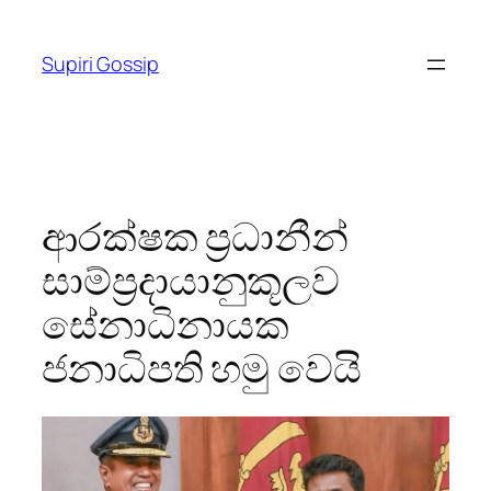
Skip
to
Supiri Gossip
content
ආරක්ෂක ප්‍රධානීන්
සාම්ප්‍රදායානුකූලව
සේනාධිනායක
ජනාධිපති හමු වෙයි