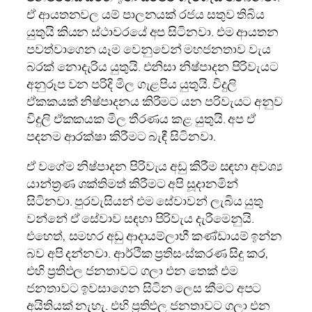
ඒ ආයතනවල යම් පාලනයක් රජය සතුව තිබිය
යුතුයි කියන ස්ථාවරයේ අප සිටිනවා. එම ආයතන
පවත්වාගෙන යෑම වෙනුවෙන් මහජනතාව වැය
බරක් නොදැරිය යුතුයි. එනිසා නිෂ්පාදන පිරිවැයට
අනුරූප වන පරිදි මිල ගැළපිය යුතුයි. විදුලි
ඒකකයක් නිෂ්පාදනය කිරීමට යන පරිවැයට අනුව
විදුලි ඒකකයක මිල තීරණය කළ යුතුයි. අප ඒ
පදනම ආරක්ෂා කිරීමට බැඳී සිටිනවා.
ඒ වගේම නිෂ්පාදන පිරිවැය අඩු කිරීම සඳහා අවශ්‍ය
යාන්ත්‍රණ ශක්තිමත් කිරීමට අපි සූදානමින්
සිටිනවා. පුරවැසියන් එම සේවාවන් ලැබිය යුතු
වන්නේ ඒ සේවාව සඳහා පිරිවැය දැරීමෙනුයි.
එහෙත්, සමහර අඩු ආදායම්ලාභී කණ්ඩායම් ඉන්න
බව අපි දන්නවා. ආර්ථික ප්‍රතිසංස්කරණ සිදු කර,
එහි ප්‍රතිඵල ජනතාවට ගලා එන තෙක් එම
ජනතාවට ඉවසාගෙන සිටින ලෙස කීමට අපට
අයිතියක් නැහැ. එහි ප්‍රතිඵල ජනතාවට ගලා එන