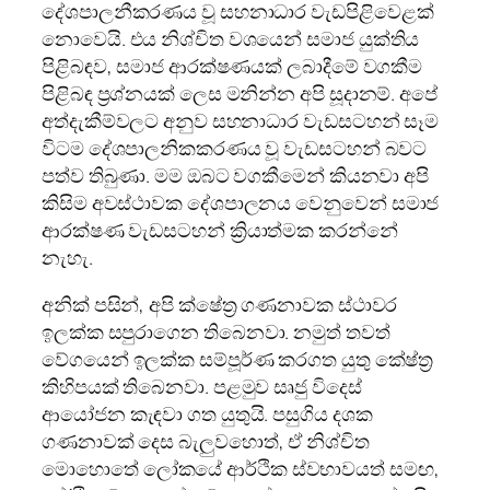
දේශපාලනීකරණය වූ සහනාධාර වැඩපිළිවෙළක්
නොවෙයි. එය නිශ්චිත වශයෙන් සමාජ යුක්තිය
පිළිබඳව, සමාජ ආරක්ෂණයක් ලබාදීමේ වගකීම
පිළිබඳ ප්‍රශ්නයක් ලෙස මනින්න අපි සූදානම්. අපේ
අත්දැකීම්වලට අනුව සහනාධාර වැඩසටහන් සෑම
විටම දේශපාලනිකකරණය වූ වැඩසටහන් බවට
පත්ව තිබුණා. මම ඔබට වගකීමෙන් කියනවා අපි
කිසිම අවස්ථාවක දේශපාලනය වෙනුවෙන් සමාජ
ආරක්ෂණ වැඩසටහන් ක්‍රියාත්මක කරන්නේ
නැහැ.
අනික් පසින්, අපි ක්ෂේත්‍ර ගණනාවක ස්ථාවර
ඉලක්ක සපුරාගෙන තිබෙනවා. නමුත් තවත්
වේගයෙන් ඉලක්ක සම්පූර්ණ කරගත යුතු කේෂ්ත්‍ර
කිහිපයක් තිබෙනවා. පළමුව සෘජු විදෙස්
ආයෝජන කැඳවා ගත යුතුයි. පසුගිය දශක
ගණනාවක් දෙස බැලුවහොත්, ඒ නිශ්චිත
මොහොතේ ලෝකයේ ආර්ථික ස්වභාවයත් සමඟ,