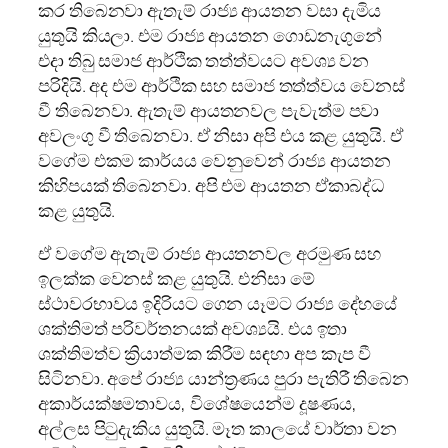
කර තිබෙනවා ඇතැම් රාජ්‍ය ආයතන වසා දැමිය
යුතුයි කියලා. එම රාජ්‍ය ආයතන ගොඩනැගුනේ
එදා තිබු සමාජ ආර්ථික තත්ත්වයට අවශ්‍ය වන
පරිදියි. අද එම ආර්ථික සහ සමාජ තත්ත්වය වෙනස්
වී තිබෙනවා. ඇතැම් ආයතනවල පැවැත්ම පවා
අවලංගු වී තිබෙනවා. ඒ නිසා අපි එය කළ යුතුයි. ඒ
වගේම එකම කාර්යය වෙනුවෙන් රාජ්‍ය ආයතන
කිහිපයක් තිබෙනවා. අපි එම ආයතන ඒකාබද්ධ
කළ යුතුයි.
ඒ වගේම ඇතැම් රාජ්‍ය ආයතනවල අරමුණ සහ
ඉලක්ක වෙනස් කළ යුතුයි. එනිසා මේ
ස්ථාවරභාවය ඉදිරියට ගෙන යෑමට රාජ්‍ය දේහයේ
ශක්තිමත් පරිවර්තනයක් අවශ්‍යයි. එය ඉතා
ශක්තිමත්ව ක්‍රියාත්මක කිරීම සඳහා අප කැප වී
සිටිනවා. අපේ රාජ්‍ය යාන්ත්‍රණය පුරා පැතිරී තිබෙන
අකාර්යක්ෂමතාවය, විශේෂයෙන්ම දූෂණය,
අල්ලස පිටුදැකිය යුතුයි. මෑත කාලයේ වාර්තා වන