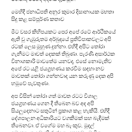
මෙහිදී ජනාධිපති අනුර කුමාර දිසානායක මහතා
සිදු කළ සම්පූර්ණ කතාව
මීට වසර කිහිපයකට පෙර අපේ රටේ ආර්ථිකයේ
ඇති වු ගැඹුරුතම අර්බුදයේ ප්‍රතිවිපාකවලට අපි
රටක් ලෙස මුහුණ දුන්නා. එහිදී අපිට තෝරා
ගැනීමට මාවත් දෙකක් තිබුණා. පැරණි අසාර්ථක
විනාශකාරි මාවතේම යනවද, එසේ නොමැතිව
අපේ රට යළි ජයග්‍රහණය කරවීම සඳහා නව
මාවතක් තෝරා ගන්නවාද යන කරුණු දෙක අපි
හමුවේ පැවතුණා.
අප විසින් තෝරා ගත් මාවත රටට විශාල
ජයග්‍රහණය ගෙන දී තිබෙන බව අද අපි
සියලුදෙනාට සතුටින් ප්‍රකාශ කළ හැකියි. එහිදී
දේශපාලන අධිකාරියට වගකීමක් සහ බැඳීමක්
තිබෙනවා. ඒ වගේම මහ බැංකුව, මුදල්