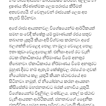
දූෂණය තීරණාත්මක ලෙස පරාජය කිරීමත්
අත්‍යවශ්‍යයි. ඒ වෙනුවෙන් රාජ්‍යයක් ලෙස අප
කැපවී සිටිනවා.
අපේ රාජ්‍ය ආයතනවල විශේෂයෙන්ම ආර්ථිකයත්
සමඟ සංවේදී ක්ෂේත්‍ර යම් ප්‍රමාණයක් රජය සතුව
තබාගත යුතුයි කියා අපි විශ්වාස කරනවා. අපේ
බලශක්ති වෙළෙඳ පොළ හා මූල්‍ය වෙළෙද පොළ
ඉතා කුඩා වෙළඳපොළක්. එනිසා අපේ රට වැනි
රටක ඒකාධිකාරය නිර්මාණය වීමේ අනතුර
තිබෙනවා. ඒකාධිකාරය නිර්මාණය විමේ අනතුරට
මුහුණ දීමට නම් ඇතැම් කේෂ්ත්‍රවල රජයේ පංගුවක්
නියෝජනය කළ යුතුයි කියන ස්ථාවරයේ අප
සිටිනවා. නමුත්, ඒ නියෝජනය කරන ආයතන
කිසිසේත්ම මහජනතාවට බරක් නොවිය යුතුයි.
විශේෂයෙන්ම විදුලිබල මණ්ඩලය, තෙල් සංස්ථාව
වැනි ආයතන ආර්ථිකයත්, ජනතාවගේ දෛනික
ජනජීවිතය සමඟ ඉතා සමීපව ගැටගැසී තිබෙනවා.