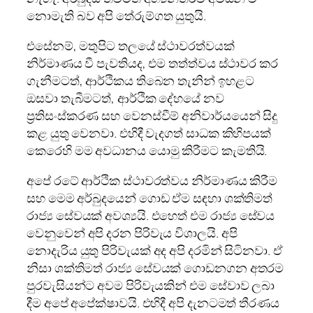
නොමැති බව අපි තේරුම්ගත යුතුයි.
එසේනම්, මතුපිට තලයේ ස්ථාවරත්වයක්
නිර්මාණය වී පැවතියද, එම තත්ත්වය ස්ථාවර කර
ගැනීමටත්, ආර්ථිකය තිබෙන තැනින් ඉහළට
ඔසවා තැබීමටත්, ආර්ථික දේහයේ නව
ප්‍රතිසංස්කරණ සහ වෙනස්වීම් අනිවාර්යයෙන් සිදු
කළ යුතු වෙනවා. එහිදී වැදගත් සාධක කිහිපයක්
කෙරෙහි මම අවධානය යොමු කිරීමට කැමතියි.
අපේ රටේ ආර්ථික ස්ථාවරත්වය නිර්මාණය කිරීම
සහ මෙම අර්බුදයෙන් ගොඩ ඒම සඳහා ශක්තිමත්
රාජ්‍ය සේවයක් අවශ්‍යයි. එහෙත් එම රාජ්‍ය සේවය
වෙනුවෙන් අපි දරන පිරිවැය විශාලයි. අපි
නොදැරිය යුතු පිරිවැයක් අද අපි දරමින් සිටිනවා. ඒ
නිසා ශක්තිමත් රාජ්‍ය සේවයක් ගොඩනගන අතරම
පුරවැසියන්ට අවම පිරිවැයකින් එම සේවාව ලබා
දීම අපේ අපේක්ෂාවයි. එහිදී අපි දැනටමත් තීරණය