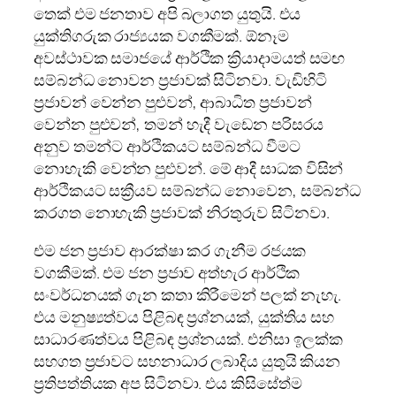
තෙක් එම ජනතාව අපි බලාගත යුතුයි. එය
යුක්තිගරුක රාජ්‍යයක වගකීමක්. ඕනෑම
අවස්ථාවක සමාජයේ ආර්ථික ක්‍රියාදාමයත් සමඟ
සම්බන්ධ නොවන ප්‍රජාවක් සිටිනවා. වැඩිහිටි
ප්‍රජාවන් වෙන්න පුළුවන්, ආබාධිත ප්‍රජාවන්
වෙන්න පුළුවන්, තමන් හැදී වැඩෙන පරිසරය
අනුව තමන්ට ආර්ථිකයට සම්බන්ධ වීමට
නොහැකි වෙන්න පුළුවන්. මේ ආදී සාධක විසින්
ආර්ථිකයට සක්‍රීයව සම්බන්ධ නොවෙන, සම්බන්ධ
කරගත නොහැකි ප්‍රජාවක් නිරතුරුව සිටිනවා.
එම ජන ප්‍රජාව ආරක්ෂා කර ගැනීම රජයක
වගකීමක්. එම ජන ප්‍රජාව අත්හැර ආර්ථික
සංවර්ධනයක් ගැන කතා කිරීමෙන් පලක් නැහැ.
එය මනුෂ්‍යත්වය පිළිබඳ ප්‍රශ්නයක්, යුක්තිය සහ
සාධාරණත්වය පිළිබඳ ප්‍රශ්නයක්. එනිසා ඉලක්ක
සහගත ප්‍රජාවට සහනාධාර ලබාදිය යුතුයි කියන
ප්‍රතිපත්තියක අප සිටිනවා. එය කිසිසේත්ම