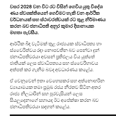
වසර 2028 වන විට රට විසින් ගෙවිය යුතු විදේශ
ණය ස්වශක්තියෙන් ගෙවීමට හැකි වන ආර්ථික
වර්ධනයක් සහ ස්ථාවරත්වයක් රට තුළ නිර්මාණය
කරන බව ජනාධිපති අනුර කුමාර දිසානායක
මහතා පැවසීය.
ආර්ථික බිඳ වැටීමක් තුළ රාජ්‍යයක ස්වාධිපත්‍ය හා
ස්වෛරිත්වය රඳා නොපවතින බව පෙන්වා දුන්
ජනාධිපතිවරයා අවසන් ප්‍රතිඵලය විය යුත්තේ
ජාතියක් ලෙස ස්වාධිපත්‍යය සහ ස්වෛරීභාවය
අත්පත් කර ගැනීම බවද අවධාරණය කළේය.
ඒ වෙනුවෙන් ඉතා වෙහෙසකර සහ අත්නොහරින
ව්‍යායාමයක තමා ප්‍රමුඛ රජය නිරතව සිටින අතර
රාජ්‍ය නිලධාරින් සහ පුරවැසියන් ලෙස
සියලුදෙනාගේ සහායද ඊට අපේක්ෂා කරන බව
ජනාධිපතිවරයා සඳහන් කළේය.