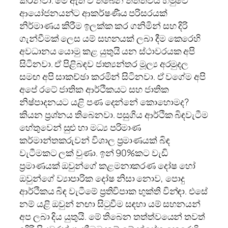
ආයෝජනයන්ට ආකර්ෂණීය පරිසරයක්
නිර්මාණය කිරීම ඉලක්ක කර ගනිමින් සහ දිරි
ගැන්වීමක් ලෙස යම් සහනයක් ලබා දීම කෙරෙහි
අවධානය යොමු කළ යුතුයි යන ස්ථාවරයක අපි
සිටිනවා. ඒ පිළිබඳව ජාත්‍යන්තර මූල්‍ය අරමුදල
සමඟ අපි සාකච්ඡා කරමින් සිටිනවා. ඒ වගේම අපි
අපේ රටේ ජාතික ආර්ථිකයට සහ ජාතික
නිෂ්පාදනයට යළි පණ දෙන්නේ කොහොමද?
කියන ප්‍රශ්නය තිබෙනවා. පසුගිය ආර්ථික බිඳවැටීම
හේතුවෙන් සුළු හා මධ්‍ය පරිමාණ
කර්මාන්තකරුවන් විශාල ප්‍රමාණයක් බිඳ
වැටීමකට ලක් වුණා. ඉන් 90%කට වැඩි
ප්‍රමාණයක් ඔවුන්ගේ කළමනාකරණ දෝෂ හෝ
ඔවුන්ගේ ව්‍යාපාරික දෝෂ නිසා නොව, පොදු
ආර්ථිකය බිඳ වැටීමේ ප්‍රතිවිපාක භුක්ති වින්ඳා. එසේ
නම් යළි ඔවුන් නඟා සිටුවීම සඳහා යම් සහනයන්
අප ලබා දිය යුතුයි. මේ තිබෙන තත්ත්වයෙන් තවත්