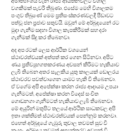
අමාත්‍යාංශය වැනි රාජ්‍ය ආයතනවලට විශාල
වගකීමක් පැවරී තිබුණා. එසේම මෙහි විශාලතම
පංගුව තිබුණේ මෙම ප්‍රතිසංස්කරණවලදී පීඩාවට
පත්වූ ජන ප්‍රජාව සතුවයි. ඔවුන් මේ අර්බුදයෙන් රට
මුදා ගැනීම සඳහා විශාල කැපකිරීමක් සහ දරා
ගැනීමක් සිදු කර තිබෙනවා.
අද අප රටක් ලෙස ආර්ථික වශයෙන්
ස්ථාවරත්වයක් අත්පත් කර ගෙන සිටිනවා. අපිට
ණය ප්‍රතිව්‍යුහගතකරණය අවසන් කිරිමට හැකියාව
ලැබී තිබෙන අතර සැලකිය යුතු කාලයක් ඩොලරය
ස්ථාවරව පවත්වාගෙන යාමට හැකි වී තිබෙනවා.
ඒ වගේම අපි අපේක්ෂා කරන රාජ්‍ය ආදායම උපයා
ගැනීමටත්, අපේක්ෂා කරන විදෙස් සංචිත
ගොඩනගා ගැනීමටත් හැකියාව ලැබි තිබෙනවා.
මේ අයුරින් මතුපිට තලයේ ආර්ථික සාධකවල අපි
ඉතා ශක්තිමත් ස්ථාවරත්වයක් පෙන්නුම් කරනවා.
එහෙත් අර්බුදයේ ගැඹුරු තුවාල තවමත් සුව වී
නැහැ. අර්බුදය තවමත් අභ්‍යන්තරව අවසන් වී