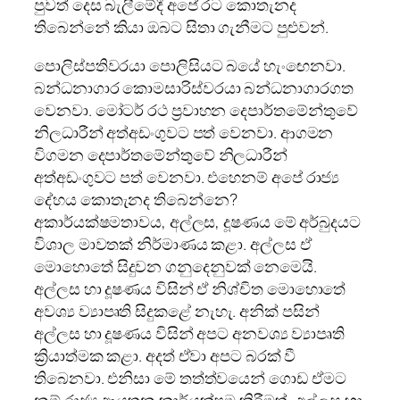
පුවත් දෙස බැලීමේදී අපේ රට කොතැනද
තිබෙන්නේ කියා ඔබට සිතා ගැනීමට පුළුවන්.
පොලිස්පතිවරයා පොලිසියට බයේ හැංඟෙනවා.
බන්ධනාගාර කොමසාරිස්වරයා බන්ධනාගාරගත
වෙනවා. මෝටර් රථ ප්‍රවාහන දෙපාර්තමේන්තුවේ
නිලධාරීන් අත්අඩංගුවට පත් වෙනවා. ආගමන
විගමන දෙපාර්තමේන්තුවේ නිලධාරීන්
අත්අඩංගුවට පත් වෙනවා. එහෙනම් අපේ රාජ්‍ය
දේහය කොතැනද තිබෙන්නෙ?
අකාර්යක්ෂමතාවය, අල්ලස, දූෂණය මේ අර්බුදයට
විශාල මාවතක් නිර්මාණය කළා. අල්ලස ඒ
මොහොතේ සිදුවන ගනුදෙනුවක් නෙමෙයි.
අල්ලස හා දූෂණය විසින් ඒ නිශ්චිත මොහොතේ
අවශ්‍ය ව්‍යාපෘති සිදුකළේ නැහැ. අනික් පසින්
අල්ලස හා දූෂණය විසින් අපට අනවශ්‍ය ව්‍යාපෘති
ක්‍රියාත්මක කළා. අදත් ඒවා අපට බරක් වී
තිබෙනවා. එනිසා මේ තත්ත්වයෙන් ගොඩ ඒමට
නම් රාජ්‍ය ආයතන කාර්යක්ෂම කිරීමත්, අල්ලස හා