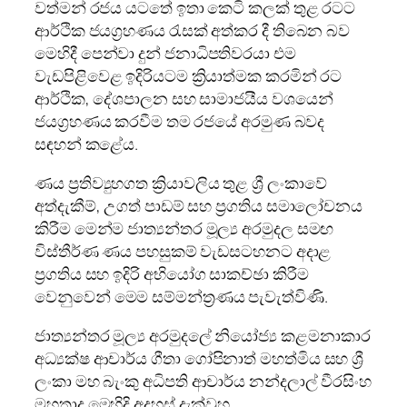
වත්මන් රජය යටතේ ඉතා කෙටි කලක් තුළ රටට
ආර්ථික ජයග්‍රහණය රැසක් අත්කර දී තිබෙන බව
මෙහිදී පෙන්වා දුන් ජනාධිපතිවරයා එම
වැඩපිළිවෙළ ඉදිරියටම ක්‍රියාත්මක කරමින් රට
ආර්ථික, දේශපාලන සහ සාමාජයීය වශයෙන්
ජයග්‍රහණය කරවීම තම රජයේ අරමුණ බවද
සඳහන් කළේය.
ණය ප්‍රතිව්‍යුහගත ක්‍රියාවලිය තුළ ශ්‍රී ලංකාවේ
අත්දැකීම්, උගත් පාඩම් සහ ප්‍රගතිය සමාලෝචනය
කිරීම මෙන්ම ජාත්‍යන්තර මූල්‍ය අරමුදල සමඟ
විස්තීර්ණ ණය පහසුකම් වැඩසටහනට අදාළ
ප්‍රගතිය සහ ඉදිරි අභියෝග සාකච්ඡා කිරීම
වෙනුවෙන් මෙම සම්මන්ත්‍රණය පැවැත්විණි.
ජාත්‍යන්තර මූල්‍ය අරමුදලේ නියෝජ්‍ය කළමනාකාර
අධ්‍යක්ෂ ආචාර්ය ගීතා ගෝපිනාත් මහත්මිය සහ ශ්‍රී
ලංකා මහ බැංකු අධිපති ආචාර්ය නන්දලාල් වීරසිංහ
මහතාද මෙහිදි අදහස් දැක්වූහ.