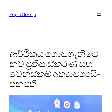
Skip
to
Supiri Gossip
content
ආර්ථිකය ගොඩගැනීමට
නව ප්‍රතිසංස්කරණ සහ
වෙනස්කම් අත්‍යාවශ්‍යයි-
ජනපති