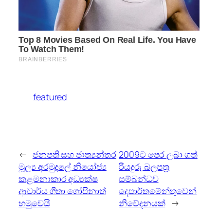
featured
←
ජනපති සහ ජාත්‍යන්තර
2009ට පෙර ලබා ගත්
මූල්‍ය අරමුදලේ නියෝජ්‍ය
රියදුරු බලපත්‍ර
කළමනාකාර අධ්‍යක්ෂ
සම්බන්ධව
ආචාර්ය ගීතා ගෝපිනාත්
දෙපාර්තමේන්තුවෙන්
හමුවෙයි
නිවේදනයක්
→