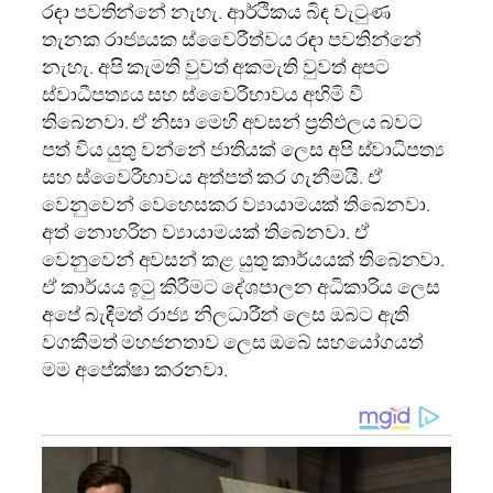
රඳා පවතින්නේ නැහැ. ආර්ථිකය බිඳ වැටුණ
තැනක රාජ්‍යයක ස්වෛරීත්වය රඳා පවතින්නේ
නැහැ. අපි කැමති වුවත් අකමැති වුවත් අපට
ස්වාධීපත්‍යය සහ ස්වෛරීභාවය අහිමි වී
තිබෙනවා. ඒ නිසා මෙහි අවසන් ප්‍රතිඵලය බවට
පත් විය යුතු වන්නේ ජාතියක් ලෙස අපි ස්වාධිපත්‍ය
සහ ස්වෛරීභාවය අත්පත් කර ගැනීමයි. ඒ
වෙනුවෙන් වෙහෙසකර ව්‍යායාමයක් තිබෙනවා.
අත් නොහරින ව්‍යායාමයක් තිබෙනවා. ඒ
වෙනුවෙන් අවසන් කළ යුතු කාර්යයක් තිබෙනවා.
ඒ කාර්යය ඉටු කිරීමට දේශපාලන අධිකාරිය ලෙස
අපේ බැඳීමත් රාජ්‍ය නිලධාරීන් ලෙස ඔබට ඇති
වගකීමත් මහජනතාව ලෙස ඔබේ සහයෝගයත්
මම අපේක්ෂා කරනවා.