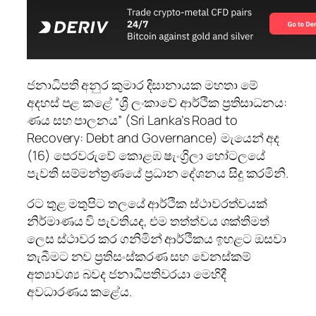
ජනාධිපති අනුර කුමාර දිසානායක මහතා මේ
අදහස් පළ කළේ “ශ්‍රී ලංකාවේ ආර්ථික ප්‍රතිසාධනය:
ණය සහ පාලනය” (Sri Lanka’s Road to
Recovery: Debt and Governance) මැයෙන් අද
(16) පෙරවරුවේ කොළඹ ෂැංග්‍රිලා හෝටලයේ
පැවති සම්මන්ත්‍රණයේ ප්‍රධාන දේශනය සිදු කරමිනි.
රට තුළ මතුපිට තලයේ ආර්ථික ස්ථාවරත්වයක්
නිර්මාණය වි පැවතියද, එම තත්ත්වය ශක්තිමත්
ලෙස ස්ථාවර කර ගනිමින් ආර්ථිකය ඉහළට ඔසවා
තැබීමට නව ප්‍රතිසංස්කරණ සහ වෙනස්කම්
අත්‍යාවශ්‍ය බවද ජනාධිපතිවරයා මෙහිදී
අවධාරණය කළේය.