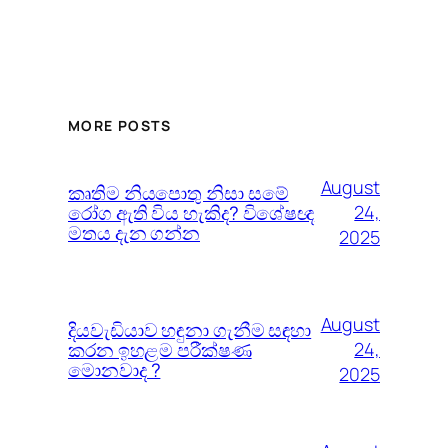
MORE POSTS
August
කෘතිම නියපොතු නිසා සමේ
රෝග ඇති විය හැකිද? විශේෂඥ
24,
මතය දැන ගන්න
2025
August
දියවැඩියාව හඳුනා ගැනීම සඳහා
කරන ඉහළම පරීක්ෂණ
24,
මොනවාද ?
2025