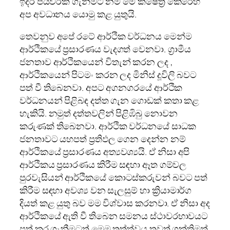
ඉදිරි පියවරක් ගැනීමට නම් මේ ක්ෂේත්‍ර කෙරෙහි
අප අවධානය යොමු කළ යුතුයි.
තෙවනුව අපේ රටේ ආර්ථික වර්ධනය මෙන්ම
ආර්ථිකයේ ප්‍රසාරණය වැදගත් වෙනවා. ග්‍රාමීය
ජනතාව ආර්ථිකයෙන් විතැන් කරන ලද ,
ආර්ථිකයෙන් පිටමං කරන ලද මිනිස් දූවිලි බවට
පත් වී තිබෙනවා. අපට අගනගරයේ ආර්ථික
වර්ධනයන් පිළිබඳ දත්ත ගැන ගොඩක් කතා කළ
හැකියි. නමුත් දත්තවලින් පිළිඹිබු නොවන
කරුණක් තිබෙනවා. ආර්ථික වර්ධනයේ සාධක
ජනතාවට යහපත් ප්‍රතිඵල ගෙන දෙන්න නම්
ආර්ථිකයේ ප්‍රසාරණය අත්‍යවශ්‍යයි. ඒ නිසා අපි
ආර්ථිකය ප්‍රසාරණය කිරීම සඳහා ඈත ගම්වල
පුරවැසියන් ආර්ථිකයේ කොටස්කරුවන් බවට පත්
කිරීම සඳහා අවශ්‍ය වන සැලසුම් හා ක්‍රියාමාර්ග
දියත් කළ යුතු බව මම විශ්වාස කරනවා. ඒ නිසා අද
ආර්ථිකයේ ඇති වී තිබෙන සමනය ස්ථාවරභාවයට
පත් කර ගැනීමටත් මෙම තත්ත්වය තවත් ශක්තිමත්