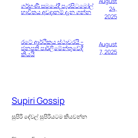
August
ගර්භණී සමයේදී පැරසිටමෝල්
24,
භාවිතය අවදානම් දැන ගන්න
2025
රටේ ආර්ථිකය ස්ථාවරයි –
August
ජනපති පාර්ලිමේන්තුවේදී
7, 2025
කියයි
Supiri Gossip
සුපිරි දේවල් සුපිරියටම කියවන්න