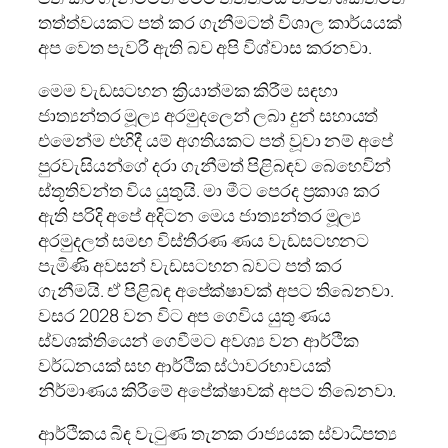
තත්ත්වයකට පත් කර ගැනීමටත් විශාල කාර්යයක්
අප වෙත පැවරී ඇති බව අපි විශ්වාස කරනවා.
මෙම වැඩසටහන ක්‍රියාත්මක කිරීම සඳහා
ජාත්‍යන්තර මූල්‍ය අරමුදලෙන් ලබා දුන් සහායත්
එමෙන්ම එහිදී යම් අගතියකට පත් වූවා නම් අපේ
පුරවැසියන්ගේ දරා ගැනීමත් පිළිබඳව බෙහෙවින්
ස්තූතිවන්ත විය යුතුයි. මා මීට පෙරද ප්‍රකාශ කර
ඇති පරිදි අපේ අදිටන මෙය ජාත්‍යන්තර මූල්‍ය
අරමුදලත් සමඟ විස්තීරණ ණය වැඩසටහනට
පැමිණි අවසන් වැඩසටහන බවට පත් කර
ගැනීමයි. ඒ පිළිබඳ අපේක්ෂාවක් අපට තිබෙනවා.
වසර 2028 වන විට අප ගෙවිය යුතු ණය
ස්වශක්තියෙන් ගෙවීමට අවශ්‍ය වන ආර්ථික
වර්ධනයක් සහ ආර්ථික ස්ථාවරභාවයක්
නිර්මාණය කිරීමේ අපේක්ෂාවක් අපට තිබෙනවා.
ආර්ථිකය බිඳ වැටුණ තැනක රාජ්‍යයක ස්වාධිපත්‍ය