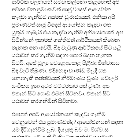
ආර්ථික චලනයන් සමඟ කල්පනා කළහොත් අපි
අවශ්‍ය වන ප්‍රමාණවත් සෘජු විදෙස් ආයෝජන
කැඳවා ගැනීමට අසමත් වූ රාජ්‍යයක්. එනිසා අපි
ප්‍රමාණවත් සෘජු විදෙස් ආයෝජන කැඳවා ගත
යුතුයි. හැබැයි එය කැඳවා ගැනීම අභියෝගයක්. අප
සිටින්නේ ඉතාමත් ශක්තිමත් ආර්ථිකයක් තිබෙන
තැනක නොවෙයි. බිඳ වැටුණු ආර්ථිකයේ සිට යළි
යථාවත් කර ගැනීම සඳහා පොර බදන තැනක
සිටයි. අපේ මූල්‍ය වෙළෙඳපොළ පිළිබඳ විශ්වාසය
බිඳ වැටී තිබුණා. එදිනෙදා භාණ්ඩ මිලදී ගත
නොහැකි තත්ත්වයක් නිර්මාණය වුණා. ඩොලර්
සංචිතය ඉතා අවම මට්ටමකට පත් වුණා. අප
එතැන් සිට ගොඩ එමින් සිටිනවා. එතැන් සිට
යථාවත් කරගනිමින් සිටිනවා.
එහෙත් අපට ආයෝජනයන් කැඳවා ගැනීම
වෙනුවෙන් එය ප්‍රමාණවත්ද? ආයෝජනයන් සඳහා
යම් දිරිගැන්වීම් ලබා දිය යුතු බව මා විශ්වාස
කරනවා. මේ ඇති වී තිබෙන තත්ත්වය හමුවේ