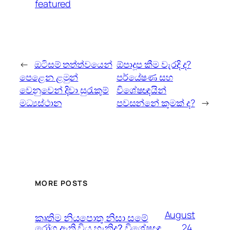
featured
←
ඔටිසම් තත්ත්වයෙන්
ඕපාදූප කීම වැරදි ද?
පෙළෙන ළමුන්
පර්යේෂණ සහ
වෙනුවෙන් දිවා සුරැකුම්
විශේෂඥයින්
මධ්‍යස්ථාන
පවසන්නේ කුමක් ද?
→
MORE POSTS
August
කෘතිම නියපොතු නිසා සමේ
රෝග ඇති විය හැකිද? විශේෂඥ
24,