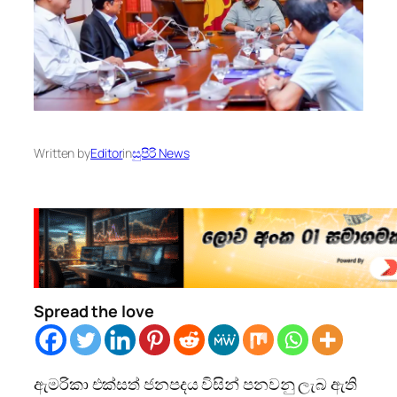
Written by
Editor
in
සුපිරි News
Spread the love
ඇමරිකා එක්සත් ජනපදය විසින් පනවනු ලැබ ඇති