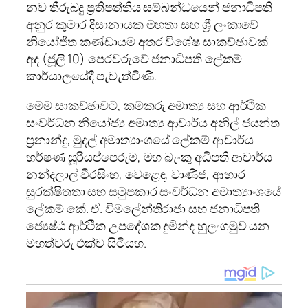
නව තීරුබදු ප්‍රතිපත්තිය සම්බන්ධයෙන් ජනාධිපති
අනුර කුමාර දිසානායක මහතා සහ ශ්‍රී ලංකාවේ
නියෝජිත කණ්ඩායම අතර විශේෂ සාකච්ඡාවක්
අද (ජූලි 10) පෙරවරුවේ ජනාධිපති ලේකම්
කාර්යාලයේදී පැවැත්විණි.
මෙම සාකච්ඡාවට, කම්කරු අමාත්‍ය සහ ආර්ථික
සංවර්ධන නියෝජ්‍ය අමාත්‍ය ආචාර්ය අනිල් ජයන්ත
ප්‍රනාන්දු, මුදල් අමාත්‍යාංශයේ ලේකම් ආචාර්ය
හර්ෂණ සූරියප්පෙරුම, මහ බැංකු අධිපති ආචාර්ය
නන්දලාල් වීරසිංහ, වෙළෙඳ, වාණිජ, ආහාර
සුරක්ෂිතතා සහ සමුපකාර සංවර්ධන අමාත්‍යාංශයේ
ලේකම් කේ. ඒ. විමලේන්තිරාජා සහ ජනාධිපති
ජ්‍යෙෂ්ඨ ආර්ථික උපදේශක දුමින්ද හුලංගමුව යන
මහත්වරු එක්ව සිටියහ.