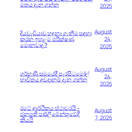
මතය දැන ගන්න
2025
August
දියවැඩියාව හඳුනා ගැනීම සඳහා
කරන ඉහළම පරීක්ෂණ
24,
මොනවාද ?
2025
August
ගර්භණී සමයේදී පැරසිටමෝල්
24,
භාවිතය අවදානම් දැන ගන්න
2025
රටේ ආර්ථිකය ස්ථාවරයි –
August
ජනපති පාර්ලිමේන්තුවේදී
7, 2025
කියයි