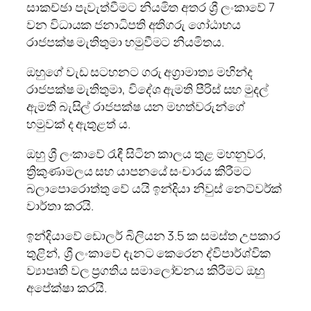
සාකච්ඡා පැවැත්වීමට නියමිත අතර ශ්‍රී ලංකාවේ 7
වන විධායක ජනාධිපති අතිගරු ගෝඨාභය
රාජපක්ෂ මැතිතුමා හමුවීමට නියමිතය.
ඔහුගේ වැඩ සටහනට ගරු අග්‍රාමාත්‍ය මහින්ද
රාජපක්ෂ මැතිතුමා, විදේශ ඇමති පීරිස් සහ මුදල්
ඇමති බැසිල් රාජපක්ෂ යන මහත්වරුන්ගේ
හමුවක් ද ඇතුළත් ය.
ඔහු ශ්‍රී ලංකාවේ රැඳී සිටින කාලය තුළ මහනුවර,
ත්‍රිකුණාමලය සහ යාපනයේ සංචාරය කිරීමට
බලාපොරොත්තු වේ යයි ඉන්දියා නිවුස් නෙට්වර්ක්
වාර්තා කරයි.
ඉන්දියාවේ ඩොලර් බිලියන 3.5 ක සමස්ත උපකාර
තුළින්, ශ්‍රී ලංකාවේ දැනට කෙරෙන ද්විපාර්ශ්වික
ව්‍යාපෘති වල ප්‍රගතිය සමාලෝචනය කිරීමට ඔහු
අපේක්ෂා කරයි.