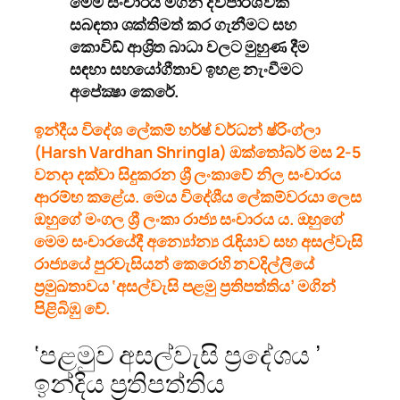
මෙම සංචාරය මගින් ද්විපාර්ශ්වික
සබඳතා ශක්තිමත් කර ගැනීමට සහ
කොවිඩ් ආශ්‍රිත බාධා වලට මුහුණ දීම
සඳහා සහයෝගීතාව ඉහළ නැංවීමට
අපේක්‍ෂා කෙරේ.
ඉන්දීය විදේශ ලේකම් හර්ෂ් වර්ධන් ෂ්රිංග්ලා
(Harsh Vardhan Shringla) ඔක්තෝබර් මස 2-5
වනදා දක්වා සිදුකරන ශ්‍රී ලංකාවේ නිල සංචාරය
ආරම්භ කළේය. මෙය විදේශීය ලේකම්වරයා ලෙස
ඔහුගේ මංගල ශ්‍රී ලංකා රාජ්‍ය සංචාරය ය. ඔහුගේ
මෙම සංචාරයේදී අන්‍යෝන්‍ය රැඳියාව සහ අසල්වැසි
රාජ්‍යයේ පුරවැසියන් කෙරෙහි නවදිල්ලියේ
ප්‍රමුඛතාවය ‘අසල්වැසි පළමු ප්‍රතිපත්තිය’ මගින්
පිළිබිඹු වේ.
‘පළමුව අසල්වැසි ප්‍රදේශය ’
ඉන්දිය ප්‍රතිපත්තිය