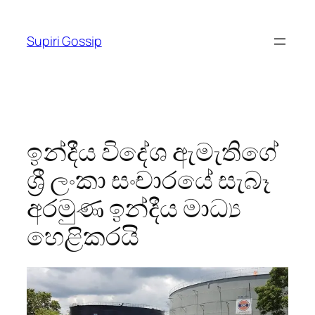
Skip
to
Supiri Gossip
content
ඉන්දීය විදේශ ඇමැතිගේ
ශ්‍රී ලංකා සංචාරයේ සැබෑ
අරමුණ ඉන්දීය මාධ්‍ය
හෙළිකරයි