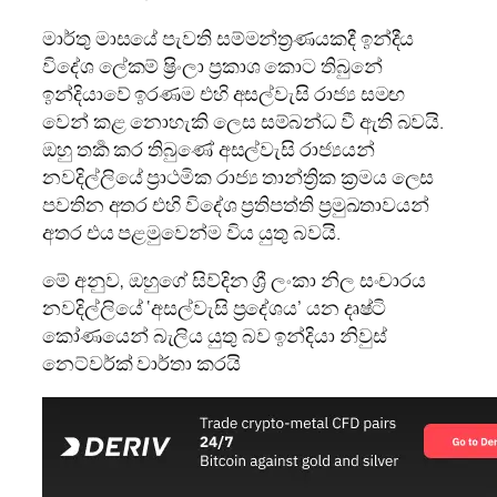
මාර්තු මාසයේ පැවති සම්මන්ත්‍රණයකදී ඉන්දීය
විදේශ ලේකම් ෂ්‍රිංලා ප්‍රකාශ කොට තිබුනේ
ඉන්දියාවේ ඉරණම එහි අසල්වැසි රාජ්‍ය සමඟ
වෙන් කළ නොහැකි ලෙස සම්බන්ධ වී ඇති බවයි.
ඔහු තර්‍ක කර තිබුණේ අසල්වැසි රාජ්‍යයන්
නවදිල්ලියේ ප්‍රාථමික රාජ්‍ය තාන්ත්‍රික ක්‍රමය ලෙස
පවතින අතර එහි විදේශ ප්‍රතිපත්ති ප්‍රමුඛතාවයන්
අතර එය පළමුවෙන්ම විය යුතු බවයි.
මේ අනුව, ඔහුගේ සිව්දින ශ්‍රී ලංකා නිල සංචාරය
නවදිල්ලියේ ‘අසල්වැසි ප්‍රදේශය’ යන දෘෂ්ටි
කෝණයෙන් බැලිය යුතු බව ඉන්දියා නිවුස්
නෙට්වර්ක් වාර්තා කරයි