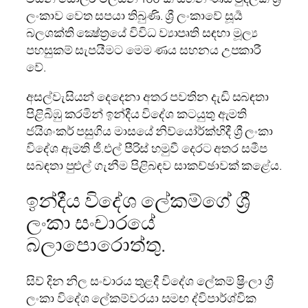
ලංකාව වෙත සපයා තිබුණි. ශ්‍රී ලංකාවේ සූර්‍ය
බලශක්ති ක්‍ෂේත්‍රයේ විවිධ ව්‍යාපෘති සඳහා මූල්‍ය
පහසුකම් සැපයීමට මෙම ණය සහනය උපකාරී
වේ.
අසල්වැසියන් දෙදෙනා අතර පවතින දැඩි සබඳතා
පිළිබිඹු කරමින් ඉන්දීය විදේශ කටයුතු ඇමති
ජයිශංකර් පසුගිය මාසයේ නිව්යෝර්ක්හිදී ශ්‍රී ලංකා
විදේශ ඇමති ජී.එල් පීරිස් හමුවී දෙරට අතර සමීප
සබඳතා පුළුල් ගැනීම පිළිබඳව සාකච්ඡාවක් කළේය.
ඉන්දීය විදේශ ලේකම්ගේ ශ්‍රී
ලංකා සංචාරයේ
බලාපොරොත්තු.
සිව් දින නිල සංචාරය තුළදී විදේශ ලේකම් ෂ්‍රිංලා ශ්‍රී
ලංකා විදේශ ලේකම්වරයා සමඟ ද්විපාර්ශ්වික