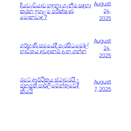
August
දියවැඩියාව හඳුනා ගැනීම සඳහා
කරන ඉහළම පරීක්ෂණ
24,
මොනවාද ?
2025
August
ගර්භණී සමයේදී පැරසිටමෝල්
24,
භාවිතය අවදානම් දැන ගන්න
2025
රටේ ආර්ථිකය ස්ථාවරයි –
August
ජනපති පාර්ලිමේන්තුවේදී
7, 2025
කියයි