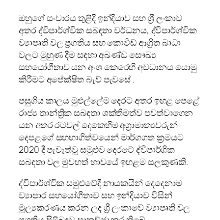
ඔහුගේ සංචාරය තුළිදි ඉන්දියාව සහ ශ්‍රී ලංකාව
අතර ද්විපාර්ශ්වික සබඳතා වර්ධනය, ද්වීපාර්ශ්වික
ව්‍යාපෘති වල ප්‍රගතිය සහ කොවිඩ් ආශ්‍රිත බාධා
වලට මුහුණ දීම සඳහා අඛණ්ඩ සෞඛ්‍ය
සහයෝගීතාව යන අංශ කෙරෙහි අවධානය යොමු
කිරීමට අපේක්ෂිත බැව් පැවසේ .
පසුගිය කාලය මුළුල්ලේම දෙරට අතර ඉහළ පෙළේ
රාජ්‍ය තාන්ත්‍රික සබඳතා ශක්තිමත්ව පවත්වාගෙන
යන අතර රටවල් දෙකෙහිම අග්‍රාමාත්‍යවරුන්
දෙපළගේ සහභාගිත්වයෙන් මාර්ගගත ක්‍රමයට
2020 දී පැවැත්වූ සමුළුව දෙරටේ ද්විපාර්ශික
සබඳතා වල මුවහත් භාවයේ ඉහළම සලකුණකි.
ද්විපාර්ශ්වික සමුළුවේදී නායකයින් දෙදෙනාම
ව්‍යාපාර සහයෝගීතාව සහ ඉන්දියාව විසින්
මූල්‍යකරණය කරන ලද ශ්‍රී ලංකාවේ ව්‍යාපෘති වල
ප්‍රගතිය පිළිබඳව සාකච්ඡා කර තිබේ.