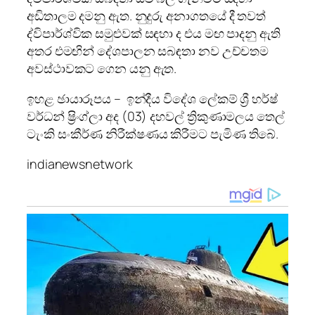
අඩිතාලම දමනු ඇත. නුදුරු අනාගතයේ දී තවත්
ද්විපාර්ශ්වික සමුළුවක් සඳහා ද එය මඟ පාදනු ඇති
අතර එමඟින් දේශපාලන සබඳතා නව උච්චතම
අවස්ථාවකට ගෙන යනු ඇත.
ඉහළ ඡායාරූපය – ඉන්දීය විදේශ ලේකම් ශ්‍රී හර්ෂ්
වර්ධන් ෂ්‍රිංග්ලා අද (03) දහවල් ත්‍රිකුණාමලය තෙල්
ටැංකි සංකීර්ණ නිරීක්ෂණය කිරීමට පැමිණ තිබේ.
indianewsnetwork