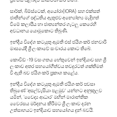
සාර්ක්, බිම්ස්ටෙක්, අයෝරා(IORA) සහ එක්සත්
ජාතීන්ගේ පද්ධතිය ඇතුළුව අන්‍යෝන්‍ය මැදිහත්
වීමේ කලාපීය හා ජාත්‍යන්තර ගැටලු කෙරෙහි
අවධානය යොමුකොට තිබුණි.
ඉන්දීය විදේශ කටයුතු ඇමති එස් ජයිශංකර් ජනවාරි
මාසයේදී ශ්‍රී ලංකාවේ සංචාරය කොට තිබේ.
කොවිඩ් -19 වසංගතය හේතුවෙන් ඉන්දියාව සහ ශ්‍රී
ලංකාව අතර සහයෝගීත්වය තවදුරටත් ශක්තිමත්
වී ඇති බව ජයිශංකර් ප්‍රකාශ කළේය.
ඉන්දීය විදේශ කටයුතු ඇමති ජයිශංකර් පවසා
තිබුණේ ‘අසල්වැසියා පළමුව’ යන්නට අනුකූලව
යමින්, ‘වෛද්‍ය ආධාර’ මඟින් මාරාන්තික
වෛරසය මර්දනය කිරීමට ශ්‍රී ලංකාව දරන
උත්සාහයට ඉන්දියාව සහයෝගය දුන් බවයි.