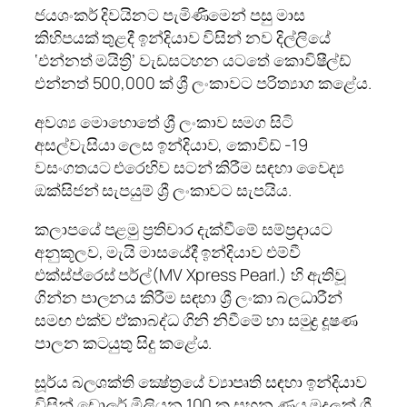
ජයශංකර් දිවයිනට පැමිණීමෙන් පසු මාස
කිහිපයක් තුළදී ඉන්දියාව විසින් නව දිල්ලියේ
‘එන්නත් මයිත්‍රි’ වැඩසටහන යටතේ කොවිෂීල්ඩ්
එන්නත් 500,000 ක් ශ්‍රී ලංකාවට පරිත්‍යාග කළේය.
අවශ්‍ය මොහොතේ ශ්‍රී ලංකාව සමග සිටි
අසල්වැසියා ලෙස ඉන්දියාව, කොවිඩ් -19
වසංගතයට එරෙහිව සටන් කිරීම සඳහා වෛද්‍ය
ඔක්සිජන් සැපයුම් ශ්‍රී ලංකාවට සැපයිය.
කලාපයේ පළමු ප්‍රතිචාර දැක්වීමේ සම්ප්‍රදායට
අනුකූලව, මැයි මාසයේදී ඉන්දියාව එම්වී
එක්ස්ප්රෙස් පර්ල්(MV Xpress Pearl.) හි ඇතිවූ
ගින්න පාලනය කිරීම සඳහා ශ්‍රී ලංකා බලධාරීන්
සමඟ එක්ව ඒකාබද්ධ ගිනි නිවීමේ හා සමුද්‍ර දූෂණ
පාලන කටයුතු සිදු කළේය.
සූර්ය බලශක්ති ක්‍ෂේත්‍රයේ ව්‍යාපෘති සඳහා ඉන්දියාව
විසින් ඩොලර් මිලියන 100 ක සහන ණය මුදලක් ශ්‍රී