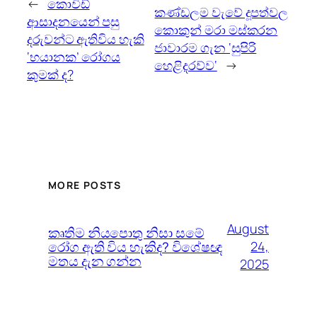
←
කොවිඩ්
කණ්ඩලම වැවේ දූපත්වල
ආසාදනයෙන් පසු
කොකුන් මරා මස්කරන
දරුවන්ට ඇතිවිය හැකි
ජාවාරම ගැන ‘සුපිරි
‘භයානක’ රෝගය
හෙළිදරව්ව‘
→
කුමක් ද?
MORE POSTS
August
කෘතිම නියපොතු නිසා සමේ
රෝග ඇති විය හැකිද? විශේෂඥ
24,
මතය දැන ගන්න
2025