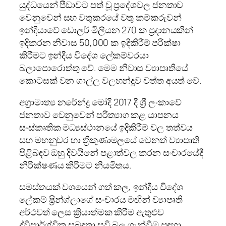
යුද්ධයෙන් පීඩාවට පත් වූ ප්‍රදේශවල ජනතාව
වෙනුවෙන් සහ වතුකරයේ වතු කම්කරුවන්
ඉන්දියාවේ ඩොලර් මිලියන 270 ක ප්‍රදානයකින්
ඉදිකරන නිවාස 50,000 ක ඉදිකිරීම් පරික්ෂා
කිරීමට ඉන්දීය විදේශ ලේකම්වරයා
බලාපොරොත්තු වේ. මෙම නිවාස ව්‍යාපෘතියේ
කොටසක් වන ගාල්ල වලහන්දූව වත්ත අයත් වේ.
අග්‍රාමාත්‍ය නරේන්ද්‍ර මෝදි 2017 දී ශ්‍රී ලංකාවේ
ජනතාව වෙනුවෙන් පරිත්‍යාග කළ යාපනය
සංස්කෘතික මධ්‍යස්ථානයේ ඉදිකිරීම් වල තත්වය
සහ මහනුවර හා ත්‍රිකුණාමලයේ වෙනත් ව්‍යාපෘති
පිළිබඳව ඔහු දිවයිනේ පළාත්වල කරන සංචාරයේදී
නිරීක්ෂණය කිරීමට නියමිතය.
සමස්තයක් වශයෙන් ගත් කල, ඉන්දීය විදේශ
ලේකම් ෂ්‍රින්ග්ලාගේ සංචාරය මඟින් ව්‍යාපෘති
අර්ථවත් ලෙස ක්‍රියාත්මක කිරීම ඇතුළුව
ද්විපාර්ශ්වික සබඳතා සවි බල ගැන්වීම සඳහා