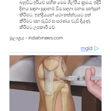
බහුවිධ ඉරියව් සහිත මෙම ශිල්පීය ක්‍රමය, ඉදිරි
දිනය සඳහා සූදානම් වීම සඳහා මනස සන්සුන්
කිරීමට, ඉන්ද්‍රියයන් යථා තත්ත්වයට පත්
කිරීමට සහ රුධිර සංසරණය වැඩි දියුණු
කිරීමට උපකාරී වේ.
මූලාශ්‍රය – indiatvnews.com