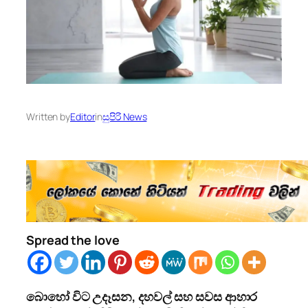
Written by
Editor
in
සුපිරි News
Spread the love
බොහෝ විට උදෑසන
,
දහවල් සහ සවස ආහාර