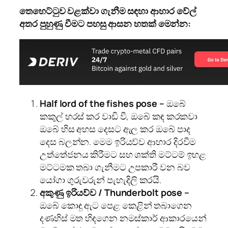
තෙහෙට්ටුව වළක්වා ගැනීම සඳහා ආහාර වේල්
අතර පුහුණු වීමට පහසු ආසන හතක් මෙන්න:
Half lord of the fishes pose
–
ඔබේ
කකුල් හරස් කර වාඩි වී, ඔබේ කඳ කරකවා
ඔබේ හිස අහස දෙසට ඇල කර ඔබේ පාද
දෙස බලන්න. මෙම ඉරියව්ව ආහාර දිරවීම
උත්තේජනය කිරීමට සහ ශක්ති මට්ටම් ඉහළ
මට්ටමක තබා ගැනීමට උපකාරී වන බව
යෝගා ගුරුවරුන් පැහැදිලි කරයි.
අකුණු ඉරියව්ව /
Thunderbolt pose
–
ඔබේ කොඳු ඇට පෙළ කෙළින් තබාගෙන
දණහිස් මත හිඳගෙන නමස්කාර් ආකාරයෙන්