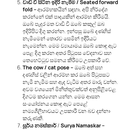
වාඩි වී සිටින ඉදිරි නැමීම
/
Seated forward
fold
–
ආරම්භකයින් සඳහා, අපි නිර්දේශ
කරන්නේ එක් පාදයකින් ආරම්භ කිරීමයි.
ඔබේ පැදුර මත වාඩි වී ඔබේ කකුල් ඔබ
ඉදිරිපිට දිගු කරන්න. ඉන්පසු ඔබේ දණහිස්
නැමීමෙන් තොරව සෙමින් ඉදිරියට
නැමෙන්න. මෙම ව්‍යායාමය ඔබේ කොඳු ඇට
පෙළ දිගු කරන අතර පිටුපස වේදනාව සහ
තෙහෙට්ටුව සමනය කිරීමට උපකාරී වේ.
The cow / cat pose
–
ඔබේ අත් සහ
දණහිස් වලින් ආරම්භ කර ඔබේ පිටුපසට
නැමී නැමීම සහ ඇද වැටීම අතර මාරු වන්න.
අවම වශයෙන් මිනිත්තුවක්වත් අනුපිළිවෙළ
දිගටම කරගෙන යන්න. මෙම ආසන
සංයෝජනය කොඳු ඇට පෙළේ
නම්‍යශීලීභාවයට උපකාරී වන බව දන්නා
කරුණකි.
සූර්ය නමස්කාර්
/
Surya Namaskar
–