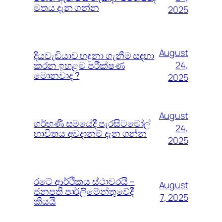
මතය දැන ගන්න
2025
August
දියවැඩියාව හඳුනා ගැනීම සඳහා
කරන ඉහළම පරීක්ෂණ
24,
මොනවාද ?
2025
August
ගර්භණී සමයේදී පැරසිටමෝල්
24,
භාවිතය අවදානම් දැන ගන්න
2025
රටේ ආර්ථිකය ස්ථාවරයි –
August
ජනපති පාර්ලිමේන්තුවේදී
7, 2025
කියයි