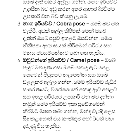
ඔබේ දෑත් එකට අල්ලා ගන්න. මෙම ඉරියව්ව
උදාසීන බව අඩු කරන අතර ආහාර දිරවීමට
උපකාරී වන බව කියනු ලැබේ.
නාග ඉරියව්ව
/
Cobra pose
–
ඔබේ බඩ මත
වැතිරී, අඩක් තල්ලු කිරීමක් මෙන් ඔබේ
දෑතින් ඔබේ පපුව ඉහළට ඔසවන්න. මෙය
නිතිපතා අභ්‍යාසයක් කිරීමෙන් ශරීරය සහ
මනස ජවසම්පන්නව තබා ගත හැකිය.
ඔටුවන්ගේ ඉරියව්ව
/
Camel pose
–
ඔබේ
පැදුර මත දණ ගසා ඔබේ කොඳු ඇට පෙළ
සෙමෙන් පිටුපසට නැමෙන්න සහ ඔබේ
වළලුකර අල්ලා ගන්න. මෙම ඉරියව්ව රුධිර
සංසරණයට, විශේෂයෙන් කොඳු ඇට පෙළට
සහ ඉහළ ශරීරයට උපකාරී වන බව දන්නා
නමුත් මෙම ඉරියව්ව ඉතා ප්‍රවේශමෙන්
කිරීමට මතක තබා ගන්න, මන්ද වැරදි ලෙස
සිදු කළහොත් එය කැක්කුම හෝ ඊටත් වඩා
දරුණු විය හැකිය.