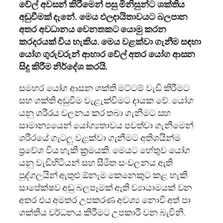
වේල් අවසන් කිරීමෙන් පසු මිනිසුන්ට ශක්තිය
අඩුවීමක් දැනේ. මෙය ඵලදායිතාවයට බලපාන
අතර අවධානය වෙනතකට යොමු කරන
කරදරයක් විය හැකිය. මෙය වළක්වා ගැනීම සඳහා
යෝග ගුරුවරුන් ආහාර වේල් අතර යෝග ආසන
සිදු කිරීම නිර්දේශ කරයි.
සමහර යෝග ආසන ශක්ති මට්ටම් වැඩි කිරීමට
සහ ශක්ති අඩුවීම වැළැක්වීමට දායක වේ. යෝග
යනු ශරීරය චලනය කර තබා ගැනීමට සහ
සාමාන්‍යයෙන් යෝග්‍යතාවය පවත්වා ගැනීමෙන්
ශරීරයේ ගැටලු වළක්වා ගැනීමට අතිශයින්ම
ප්‍රවේශ විය හැකි ක්‍රමයකි. මෙයට හේතුව යෝග
යනු වැඩිහිටියන් සහ සීමිත සංචලනය ඇති
පුද්ගලයින් ඇතුළු ඕනෑම කෙනෙකුට කළ හැකි
සාපේක්ෂව අඩු බලපෑමක් ඇති ව්‍යායාමයක් වන
අතර එය අමතර උපකරණ අවශ්‍ය නොවී අත් පා
ශක්තිය වර්ධනය කිරීමට උපකාරී වන බැවිනි.