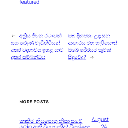
featured
←
අක්‍රිය ජීවන රටාවන්
ඔබ දිනපතා උදෑසන
සහ තරුණ වැඩිහිටියන්
ආහාරය මඟ හැරියොත්
අතර වඳභාවය ඉහළ යාම
ඔබේ ශරීරයට කුමක්
අතර සම්බන්ධය
සිදුවේද?
→
MORE POSTS
August
කෘතිම නියපොතු නිසා සමේ
රෝග ඇති විය හැකිද? විශේෂඥ
24,