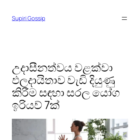
Skip
to
Supiri Gossip
content
උදාසීනත්වය වළක්වා
ඵලදායිතාව වැඩි දියුණු
කිරීම සඳහා සරල යෝග
ඉරියව් 7ක්