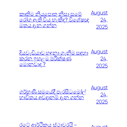
August
කෘතිම නියපොතු නිසා සමේ
රෝග ඇති විය හැකිද? විශේෂඥ
24,
මතය දැන ගන්න
2025
August
දියවැඩියාව හඳුනා ගැනීම සඳහා
කරන ඉහළම පරීක්ෂණ
24,
මොනවාද ?
2025
August
ගර්භණී සමයේදී පැරසිටමෝල්
24,
භාවිතය අවදානම් දැන ගන්න
2025
රටේ ආර්ථිකය ස්ථාවරයි –
August