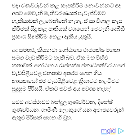
එදා රණවිරුවන් කළ කැපකිරීම නොවන්නට අද
අපට මෙවැනි මැතිවරණයක් පැවැත්වීමට
හැකියාවක් ලැබෙන්නේ නැහැ. ඒ සා විශාල කැප
කිරීමක් සිදු කළ ජාතියක් වශයෙන් මෙවැනි දෙබිඩි
ප්‍රකාශ සිදු කිරීම හෙළා දැකිය යුතුයි.
අද සමහරු කියනවා ගෝඨාභය රාජපක්ෂ මහතා
සමග වැඩ කිරීමට හැකි බව. ඒක මහ විහිළු
කතාවක්. ගෝඨාභය රාජපක්ෂ ජනාධිපතිවරයාගේ
වැඩපිළිවෙළ ජනතාව අතරට ගෙන ගිය
නායකයෝ එම වැඩපිළිවෙළ ක්‍රියාවට නැංවීමට
සුදුසුම පිරිසයි. ඒකට තවත් අය අවශ්‍ය නැහැ‘‘
මෙම අවස්ථාවට බන්දුල ගුණවර්ධන, දිනේෂ්
ගුණවර්ධන, ගාමිණි ලොකුගේ යන අමාත්‍යවරුන්
ඇතුළු පිරිසක් සහභාගි වූහ.