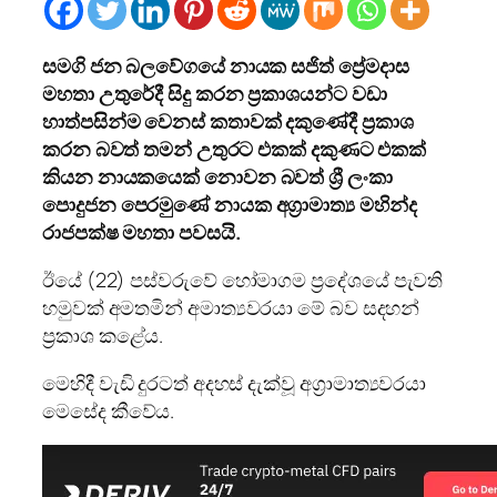
සමගි ජන බලවේගයේ නායක සජිත් ප්‍රේමදාස
මහතා උතුරේදී සිදු කරන ප්‍රකාශයන්ට වඩා
හාත්පසින්ම වෙනස් කතාවක් දකුණේදී ප්‍රකාශ
කරන බවත් තමන් උතුරට එකක් දකුණට එකක්
කියන නායකයෙක් නොවන බවත් ශ්‍රී ලංකා
පොදුජන පෙරමුණේ නායක අග්‍රාමාත්‍ය මහින්ද
රාජපක්ෂ මහතා පවසයි.
ඊ‍යේ (22) පස්වරුවේ හෝමාගම ප්‍රදේශයේ පැවති
හමුවක් අමතමින් අමාත්‍යවරයා මේ බව සදහන්
ප්‍රකාශ කළේය.
මෙහිදී වැඩි දුරටත් අදහස් දැක්වූ අග්‍රාමාත්‍යවරයා
මෙසේද කීවේය.