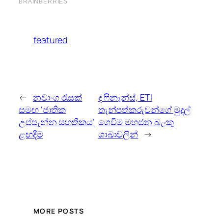
featured
←
නවාංග රැසක්
ද ෆිනෑන්ස්, ETI
සමඟ ‘ජාතික
තැන්පත්කරුවන්ගේ මුදල්
උප්පැන්න සහතිකය’
ගෙවීම මහජන බැංකු
ළඟදීම
ශාඛාවලින්
→
MORE POSTS