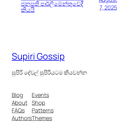
ජනපති පාර්ලිමේන්තුවේදී
7, 2025
කියයි
Supiri Gossip
සුපිරි දේවල් සුපිරියටම කියවන්න
Blog
Events
About
Shop
FAQs
Patterns
Authors
Themes