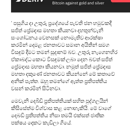
‘ පසුගිය දා උතුරු ප්‍රදේශයේ පැවති ජන හමුවකදී
සජිත් ප්‍රේමදාස මහතා කියනවා දහතුන්වැනි
සංශෝධනය වෙනසක් නොමැතිව ආරක්ෂා
කරමින් දෙමළ ජනතාවට සමාන අයිතීන් සමග
විසඳුම් දීමට තමන් සූදානම් බව. උතුරු නැගෙනහිර
ඒකාබද්ධ කොට විසඳුමක් ලබා දෙන බවත් සජිත්
ප්‍රේමදාස මහතා කියනවා. නමුත් සජිත් ප්‍රේමදාස
මහතා දකුණේ ජනතාවට කියන්නේ මේ කතාවේ
අනික් පැත්ත. ඔහු තමන්ගේ ඇත්ත ප්‍රතිපත්තිය
වසන් කරමින් සිටිනවා.
මෙවැනි දෙබිඩි ප්‍රතිපත්තියක් සහිත පුද්ගලයින්
කිසිසේත්ම විශ්වාස කළ නොහැකියි. මේ වාගේ
දෙබඩි ප්‍රතිපත්තිය නිසා තමයි එක්සත් ජාතික
පක්ෂය දෙකට කැඩිලා ගියේ.