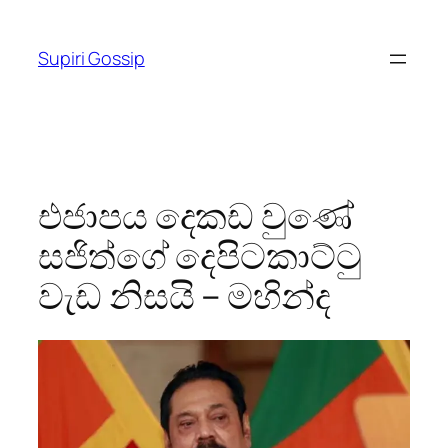
Skip
to
Supiri Gossip
content
එජාපය දෙකඩ වුණේ
සජිත්ගේ දෙපිටකාට්ටු
වැඩ නිසයි – මහින්ද