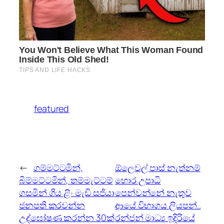
featured
←
ගම්මට්ටමින්,
ඕලෙවල් පාස් නැත්නම්
බිම්මට්ටමින්, තම්මැට්ටම්
හොර උපාධි
ගසමින් ගිය ළිං මැඩි සජියා
පෙන්වන්නේ නැතුව
ජනපති කරවන්න
ආයේ විභාගය ලියපන්..
උද්ඝෝෂණ කරන්න 30ක්
රන්ජන් මාධ්‍ය ඉදිරියේ