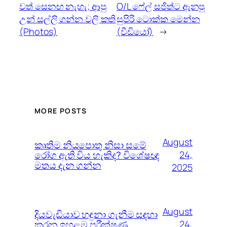
වත් සෙනඟ නැහැ; ආපු
O/L ෆේල් සජිත්ට ඇනපු
උන් සල්ලි ගන්න වලි කති
සුපිරි ටොක්ක මෙන්න
(Photos)
(වීඩියෝ)
→
MORE POSTS
August
කෘතිම නියපොතු නිසා සමේ
රෝග ඇති විය හැකිද? විශේෂඥ
24,
මතය දැන ගන්න
2025
August
දියවැඩියාව හඳුනා ගැනීම සඳහා
කරන ඉහළම පරීක්ෂණ
24,