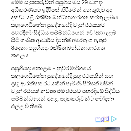
මෙම සැකකරුවන් පසුගිය මස 29 වනදා
අධිකරණයට ඉදිරිපත් කිරීමෙන් අනතුරුව අද
දක්වා යළි රක්ෂිත බන්ධනගාරගත කරනු ලැබීය.
කළගෙඩිහේන ප්‍රදේශයේදී වෑන් රථයකට
පහරදීමේ සිද්ධිය සම්බන්ධයෙන් චෝදනා ලැබ
සිටි ගණිත ආචාර්ය දිනේෂ් අමරතුංග ඇතුළු
8දෙනා පසුගියදා රක්ෂිත බන්ධනාගාරගත
කළේය.
පසුගියදා කොළඹ – නුවර මාර්ගයේ
කලගෙඩිහේන ප්‍රදේශයේදී ප්‍රභූ රථයකින් සහ
ප්‍රභූ ආරක්ෂක රථයකින් පැමිණි පිරිසක් විසින්
වෑන් රථයක් නවතා එම රථයට පහරදීමේ සිද්ධිය
සම්බන්ධයෙන් අදාළ සැකකරුවන්ට චෝදනා
එල්ල වී තිබේ.