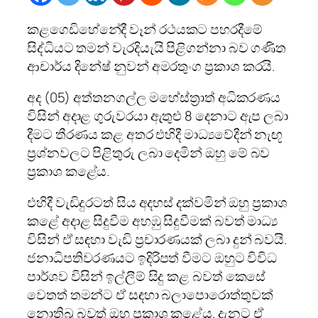
කළගෙඩිහේනේදී වෑන් රථයකට පහරදීමේ
සිද්ධියට තමන් වැරදියැයි පිළිගන්නා බව ගණිත
ආචාර්ය දිනේෂ් නුවන් අමරතුංග ප්‍රකාශ කරයි.
අද (05) අත්තනගල්ල මහේස්ත්‍රාත් අධිකරණය
විසින් අදාළ ගුරුවරයා ඇතුළු 8 දෙනාට ඇප ලබා
දීමට තීරණය කළ අතර එහිදී මාධ්‍යවේදීන් නැඟූ
ප්‍රශ්නවලට පිළිතුරු ලබා දෙමින් ඔහු මේ බව
ප්‍රකාශ කළේය.
එහිදී වැඩිදුරටත් සිය අදහස් දක්වමින් ඔහු ප්‍රකාශ
කළේ අදාළ සිදුවීම අහඹු සිදුවීමක් බවත් මාධ්‍ය
විසින් ඒ සඳහා වැඩි ප්‍රචාරණයක් ලබා දුන් බවයි.
ජනාධිපතිවරණයට ඉදිරිපත් වීමට ඔහුට විවිධ
පාර්ශව විසින් ඉල්ලීම් සිදු කළ බවත් කෙසේ
වෙතත් තමන්ට ඒ සඳහා බලාපොරොත්තුවක්
නොතිබු බවත් ඔහු ප්‍රකාශ කළේය. දැනට ඒ