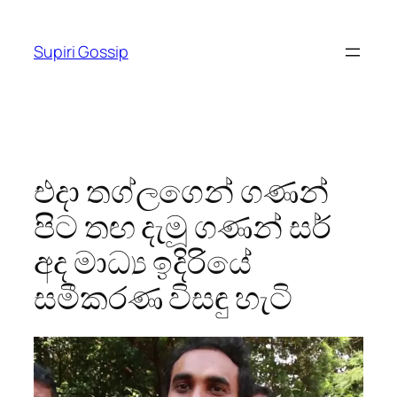
Skip
to
Supiri Gossip
content
එදා තග්ලගෙන් ගණන්
පිට තඟ දැමූ ගණන් සර්
අද මාධ්‍ය ඉදිරියේ
සමීකරණ විසඳු හැටි