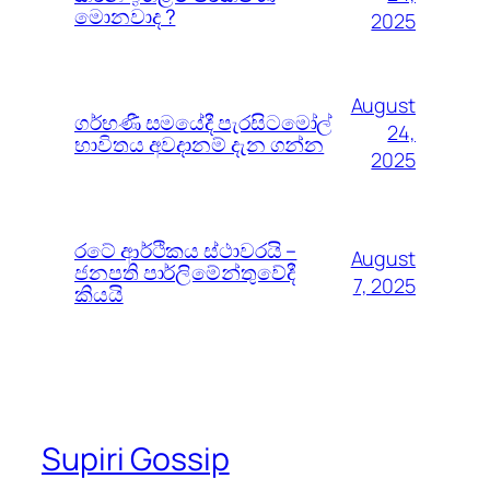
මොනවාද ?
2025
August
ගර්භණී සමයේදී පැරසිටමෝල්
24,
භාවිතය අවදානම් දැන ගන්න
2025
රටේ ආර්ථිකය ස්ථාවරයි –
August
ජනපති පාර්ලිමේන්තුවේදී
7, 2025
කියයි
Supiri Gossip