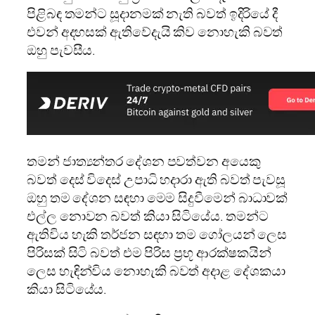
පිළිබඳ තමන්ට සූදානමක් නැති බවත් ඉදිරියේ දී
එවන් අදහසක් ඇතිවේදැයි කිව නොහැකි බවත්
ඔහු පැවසීය.
තමන් ජාත්‍යන්තර දේශන පවත්වන අයෙකු
බවත් දෙස් විදෙස් උපාධි හදාරා ඇති බවත් පැවසූ
ඔහු තම දේශන සඳහා මෙම සිදුවීමෙන් බාධාවක්
එල්ල නොවන බවත් කියා සිටියේය. තමන්ට
ඇතිවිය හැකි තර්ජන සඳහා තම ගෝලයන් ලෙස
පිරිසක් සිටි බවත් එම පිරිස ප්‍රභූ ආරක්ෂකයින්
ලෙස හැඳින්විය නොහැකි බවත් අදාළ දේශකයා
කියා සිටියේය.