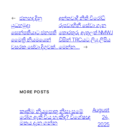
←
ජනහද දිනු
අන්තවාදී නීති විරෝධි
යුධහමුදා
රූපවාහිනී සේවා ගැන
‌ස‌ෙන්පතියාට ජනපති
තොරතුරු ඇතුලත් NMWJ
ම‌ෛත්‍රි නියමය‌ෙන්
විසින් TRCයට ලියු ලිපිය
වසරක ස‌ේවා දිගුවක්…
ම‌ෙන්න….
→
MORE POSTS
August
කෘතිම නියපොතු නිසා සමේ
රෝග ඇති විය හැකිද? විශේෂඥ
24,
මතය දැන ගන්න
2025