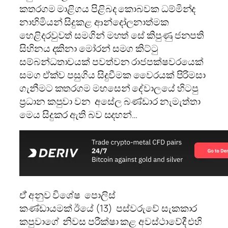
කතරගම මාළිගය පිළිබද කොබවක ධම්මින්ද
නාහිමියන් සිදුකළ ආන්ද‌ෝලනාත්මක
‌හ‌ෙළිදරවුවත් සමගින් මහත් ‌ස‌ේ කිපුණු ජනපති
සිහිනය දකිනා ම‌ෝරන් සමග කිට්ටු
සම්බන්ධතාවයක් පවත්වන රාජපක්ෂවරය‌ෙක්
සමග ඒක්ව පසුගිය සිදුවීමක ව‌ෛරයක් පිරිමසා
ගැනීමට කතරගම මහසෙන් දේවාලයේ හිටපු
ප්‍රධාන කපුවා වන අසේල බණ්ඩාර නැමැත්තා
ම‌ෙය සිදුකර ඇති බව සදහන්…
ඒ් අනුව විශේෂ පොලිස්
කණ්ඩායමක් ඊයේ (13) පස්වරුවේ සැකකාර
කපුවාගේ නිවස පරීක්ෂා කළ අවස්ථාවේදී එහි