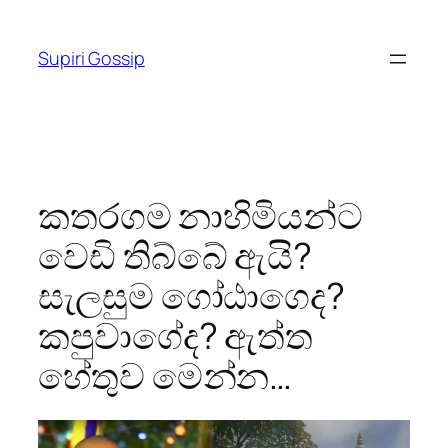
Skip
to
Supiri Gossip
content
කතරගම නාහිමියන්ට
‌ව‌ෙඩි තිබ්බේ ඇයි?
සැලසුම ග‌ෝඨාග‌ෙද?
කපුවාග‌ේද? ඇත්ත
‌හ‌ේතුව ම‌ෙන්න…