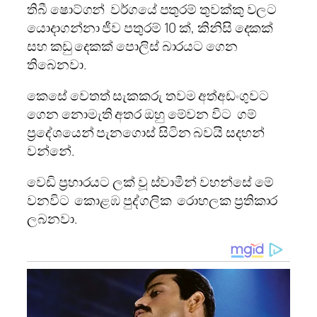
තිබී ෂොට්ගන් වර්ගයේ පතුරම් තුවක්කු වලට
යොදාගන්නා ජීව පතුරම් 10 ක්, කිනිසි දෙකක්
සහ කඩු දෙකක් පොලිස් බාරයට ගෙන
තිබෙනවා.
කෙසේ වෙතත් සැකකරු තවම අත්අඩංගුවට
ගෙන නොමැති අතර ඔහු මේවන විට ගම්
ප්‍රදේශයෙන් පැනගොස් සිටින බවයි සදහන්
වන්නේ.
වෙඩි ප්‍රහාරයට ලක් වූ ස්වාමීන් වහන්සේ මේ
වනවිට කොළඹ පුද්ගලික රොහලක ප්‍රතිකාර
ලබනවා.