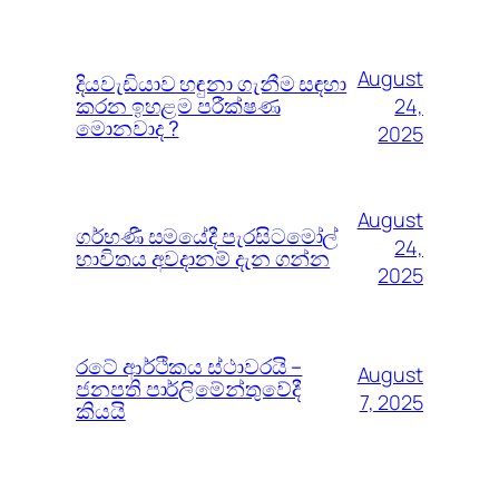
August
දියවැඩියාව හඳුනා ගැනීම සඳහා
කරන ඉහළම පරීක්ෂණ
24,
මොනවාද ?
2025
August
ගර්භණී සමයේදී පැරසිටමෝල්
24,
භාවිතය අවදානම් දැන ගන්න
2025
රටේ ආර්ථිකය ස්ථාවරයි –
August
ජනපති පාර්ලිමේන්තුවේදී
7, 2025
කියයි