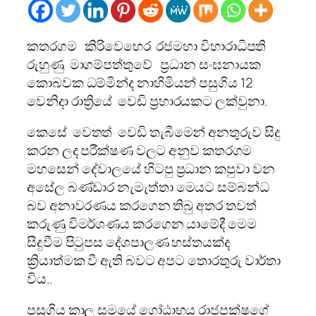
කතරගම කිරිවෙහෙර රජමහා විහාරාධිපති
රුහුණු මාගම්පත්තුවේ ප්‍රධාන සංඝනායක
කොබවක ධම්මින්ද නාහිමියන් පසුගිය 12
වෙනිදා රාත්‍රියේ වෙඩි ප්‍රහාරයකට ලක්වුනා.
කෙසේ වෙතත් වෙඩි තැබීමෙන් අනතුරුව සිදු
කරන ලද පරීක්ෂණ වලට අනුව කතරගම
මහසෙන් දේවාලයේ හිටපු ප්‍රධාන කපුවා වන
අසේල බණ්ඩාර නැමැත්තා මෙයට සම්බන්ධ
බව අනාවරණය කරගෙන තිබු අතර තවත්
කරුණු විමර්ශණය කරග‌ෙන යාමේදී ‌ම‌ෙම
සිදුවීම පිටුපස ද‌ේශපාලණ හස්තයක්ද
ක්‍රියාත්මක වී ඇති බවට අපට ‌ත‌ොරතුරු වාර්තා
විය..
පසුගිය කාල සමය‌ේ ‌ග‌ෝඨාභය රාජපක්ෂග‌ේ