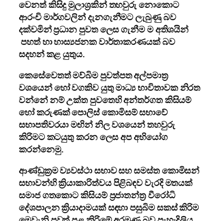
වෙනත් කිසිදු මුලාශ්‍රකින් තහවුරු නොකොට
ආරංචි මාර්ගවලින් දැනගැනීමට ලැබුණු බව
දක්වමින් ප්‍රධාන පුවත ලෙස ගැනීම ම අතිශයින්
පහත් හා හාස්‍යජනක වාර්තාකරණයක් බව
සදහන් කළ යුතුය.
කෙසේ
වෙතත්
මව්බිම පුවත්පත අල්පමාත්‍ර
වශයෙන් හෝ වගකිව යුතු මාධ්‍ය භාවිතාවක නිරත
වන්නේ නම් උක්ත පුවතෙහි අන්තර්ගත කිසියම්
හෝ කරුණක් පොලිස් කොමිසම් සභාවේ
සභාපතිවරයා මඟින් නිල වශයෙන් තහවුරු
කිරිමට කටයුතු කරන ලෙස අප අභියෝග
කරන්නෙමු.
ආණ්ඩුක්‍රම ව්‍යවස්ථා සභාව සහ සමස්ත කොමිසන්
සභාවන්හි ක්‍රියාකාරිත්වය පිළිබඳව වැරදි මතයක්
සමාජ ගතකොට කිසියම් ප්‍රජාතන්ත්‍ර වීරෝධි
දේශපාලන ක්‍රියාදාමයක් සඳහා පසුබිම සකස් කිරිම
මෙවැනි පුවත් පළ කිරිමේ අරමුණ බව පැහැදිලිය.