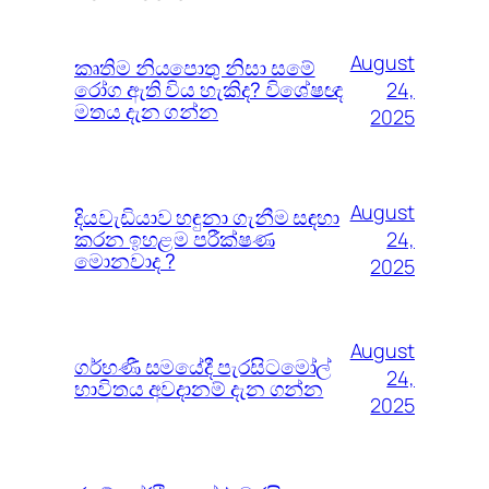
August
කෘතිම නියපොතු නිසා සමේ
රෝග ඇති විය හැකිද? විශේෂඥ
24,
මතය දැන ගන්න
2025
August
දියවැඩියාව හඳුනා ගැනීම සඳහා
කරන ඉහළම පරීක්ෂණ
24,
මොනවාද ?
2025
August
ගර්භණී සමයේදී පැරසිටමෝල්
24,
භාවිතය අවදානම් දැන ගන්න
2025