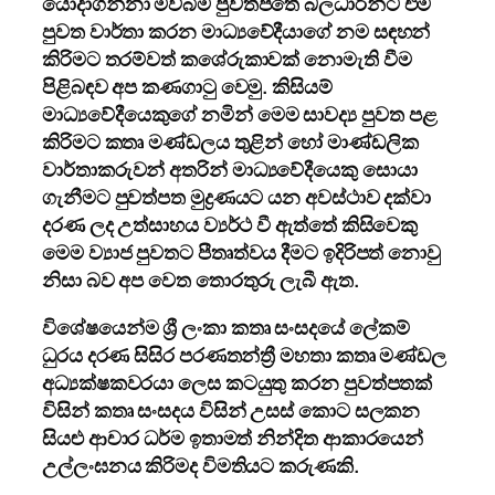
යොදාගන්නා මව්බිම පුවත්පතේ බලධාරීන්ට එම
පුවත වාර්තා කරන මාධ්‍යවේදීයාගේ නම සඳහන්
කිරිමට තරම්වත් කශේරුකාවක් නොමැති වීම
පිළිබඳව අප කණගාටු වෙමු. කිසියම්
මාධ්‍යවේදීයෙකුගේ නමින් මෙම සාවද්‍ය පුවත පළ
කිරිමට කතෘ මණ්ඩලය තුළින් හෝ මාණ්ඩලික
වාර්තාකරුවන් අතරින් මාධ්‍යවේදීයෙකු සොයා
ගැනීමට පුවත්පත මුද්‍රණයට යන අවස්ථාව දක්වා
දරණ ලද උත්සාහය ව්‍යර්ථ වී ඇත්තේ කිසිවෙකු
මෙම ව්‍යාජ පුවතට පීතෘත්වය දීමට ඉදිරිපත් නොවු
නිසා බව අප වෙත තොරතුරු ලැබී ඇත.
විශේෂයෙන්ම ශ්‍රී ලංකා කතෘ සංසදයේ ලේකම්
ධුරය දරණ සිසිර පරණතන්ත්‍රී මහතා කතෘ මණ්ඩල
අධ්‍යක්ෂකවරයා ලෙස කටයුතු කරන පුවත්පතක්
විසින් කතෘ සංසදය විසින් උසස් කොට සලකන
සියළු ආචාර ධර්ම ඉතාමත් නින්දිත ආකාරයෙන්
උල්ලංඝනය කිරිමද විමතියට කරුණකි.