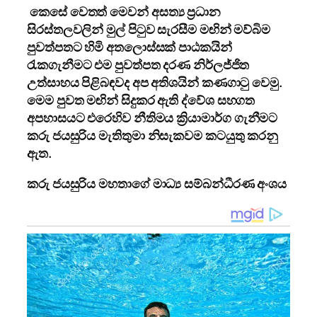
කෙසේ වෙතත් මෙවන් අසත්‍ය ප්‍රධාන
සිරස්තලවලින් මුල් පිටුව සැරසීම මඟින් මව්බිම
පුවත්පතට හිමි අතලොස්සක් පාඨකයින්
රැකගැනීමට එම පුවත්පත දරණ නිර්ලජ්ජිත
උත්සාහය පිළිබඳවද අප අතිශයින් කණගාටු වෙමු.
මෙම පුවත මඟින් සිදුකර ඇති ද්වේශ සහගත
අපහාසයට එරෙහිව නීතිමය ක්‍රියාමාර්ග ගැනීමට
කරු ජයසුරිය මැතිතුමා නිසැකවම කටයුතු කරනු
ඇත.
කරු ජයසුරිය මහතාගේ මාධ්‍ය සම්බන්ධීරණ අංශය