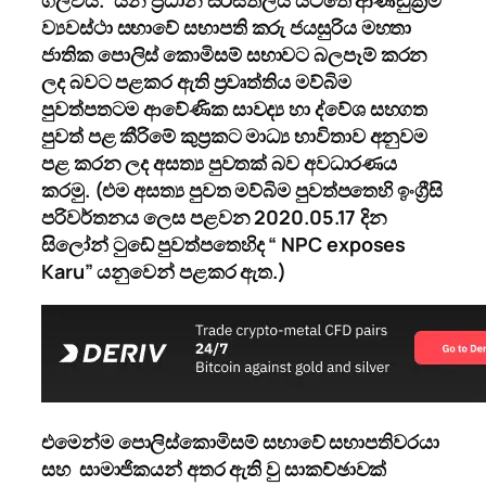
ව්‍යවස්ථා සභාවේ සභාපති කරු ජයසුරිය මහතා
ජාතික පොලිස් කොමිසම් සභාවට බලපෑම් කරන
ලද බවට පළකර ඇති ප්‍රවෘත්තිය මව්බිම
පුවත්පතටම ආවේණික සාවද්‍ය හා ද්වේශ සහගත
පුවත් පළ කීරිමේ කුප්‍රකට මාධ්‍ය භාවිතාව අනුවම
පළ කරන ලද අසත්‍ය පුවතක් බව අවධාරණය
කරමු.
(
එම අසත්‍ය පුවත මව්බිම පුවත්පතෙහි ඉංග්‍රීසි
පරිවර්තනය ලෙස පළවන 2020.05.17 දින
සිලෝන් ටුඩේ පුවත්පතෙහිද “
NPC exposes
Karu
” යනුවෙන් පළකර ඇත.)
එමෙන්ම පොලිස්
කොමිසම
් සභාවේ සභාපතිවරයා
සහ සාමාජිකයන් අතර ඇති වු සාකච්ඡාවක්