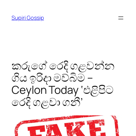
Skip
to
Supiri Gossip
content
කරුගේ රෙදි ගළවන්න
ගිය ඉරිදා මව්බිම –
Ceylon Today ‘එළිපිට
රෙදි ගළවා ගනී’