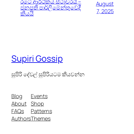
රටේ ආර්ථිකය ස්ථාවරයි –
August
ජනපති පාර්ලිමේන්තුවේදී
7, 2025
කියයි
Supiri Gossip
සුපිරි දේවල් සුපිරියටම කියවන්න
Blog
Events
About
Shop
FAQs
Patterns
Authors
Themes