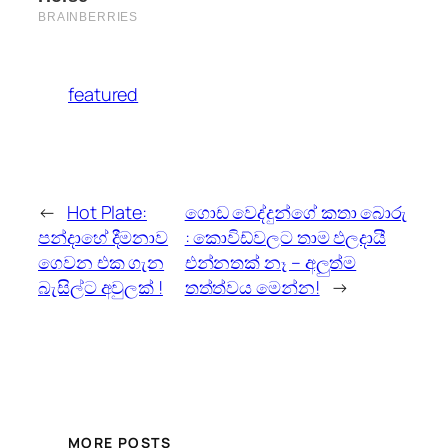
featured
←
Hot Plate:
ගොඩ වෙද්දුන්ගේ කතා බොරු
පන්දාහේ දීමනාව
: කොවිඩ්වලට තාම ඵලදායී
ගෙවන එක ගැන
එන්නතක් නෑ – අලුත්ම
බැසිල්ට අවුලක් !
තත්ත්වය මෙන්න!
→
MORE POSTS