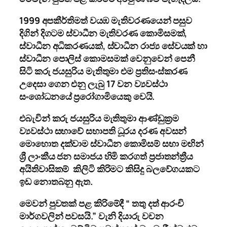
1999 අපකීර්තිමත් වයඹ මැතිවරණයෙන් පසුව
දිගින් දිගටම ස්වාධීන මැතිවරණ කොමිසමක්,
ස්වාධීන අධිකරණයක්, ස්වාධීන රාජ්‍ය සේවයක් හා
ස්වාධීන පොලිස් කොමසමක් වෙනුවෙන් පෙනී
සිටි කරු ජයසුරිය මැතිතුමා එම ප්‍රතිසංස්කරණ
උදෙසා ගෙන එනු ලැබු 17 වන ව්‍යවස්ථා
සංශෝධනයේ ප්‍රරෝගාමියෙකු වෙයි.
එබැවින් කරු ජයසුරිය මැතිතුමා ආණ්ඩුක්‍රම
ව්‍යවස්ථා සභාවේ සභාපති ධූරය දරණ අවසන්
මොහොත දක්වාම ස්වාධීන කොමිසම් සභා මඟින්
ශ්‍රී ලාංකීය ජන සමාජය හිමි කරගත් ප්‍රජාතන්ත්‍රීය
අයිතිවාසිකම් කිලිටි කිරිමට කිසිදු බලවේගයකට
ඉඩ නොතබනු ඇත.
මෙවන් පුවතක් පළ කිරිමේදී “ තතු දත් ආරංචි
මාර්ගවලින් පවසයි.” වැනි දියාරු වචන