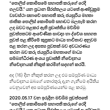
“පොලිස් කොමිසමේ සභාපති කරුගේ රෙදි
ගලවයි.” යන ප්‍රධාන සිරස්තලය යටතේ ආණ්ඩුක්‍රම
ව්‍යවස්ථා සභාවේ සභාපති කරු ජයසුරිය මහතා
ජාතික පොලිස් කොමිසම් සභාවට බලපෑම් කරන
ලද බවට පළකර ඇති ප්‍රවෘත්තිය මව්බිම
පුවත්පතටම ආවේණික සාවද්‍ය හා ද්වේශ සහගත
පුවත් පළ කීරිමේ කුප්‍රකට මාධ්‍ය භාවිතාව අනුවම
පළ කරන ලද අසත්‍ය පුවතක් බව අවධාරණය
කරන බව කරු ජයසුරිය මහතාගේ මාධ්‍ය
සම්බන්ධීරණ අංශය ප්‍රවෘත්ති නිවේදනය
නිවේදනයක් නිකුත් කරමින් සදහන් කරයි.
අද (16) දින නිකුත් කරන ලද එම සම්පූර්ණ මාධ්‍ය
නිවේදනය ඔබගේ තොරතුරු දැන ගැනීමේ අයිතිය
වෙනුවෙන් අප සම්පූර්ණයෙන්ම පළ කරමු.
2020.05.17 වන ඉරුදින මව්බිම පුවත්පතේ
“පොලිස් කොමිසමේ සභාපති කරුගේ රෙදි
ගලවයි.” යන ප්‍රධාන සිරස්තලය යටතේ ආණ්ඩුක්‍රම