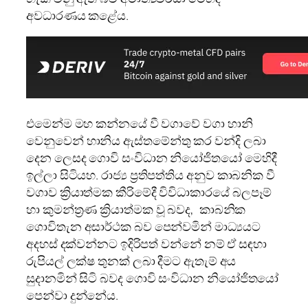
අවධාරණය කළේය.
එමෙන්ම මහ කන්නයේ වී වගාවේ වගා හානි
වෙනුවෙන් හානිය ඇස්තමේන්තු කර වන්දි ලබා
දෙන ලෙසද ගොවි සංවිධාන නියෝජිතයෝ මෙහිදී
ඉල්ලා සිටියහ. රාජ්‍ය ප්‍රතිපත්තිය අනුව කාබනික වී
වගාව ක්‍රියාත්මක කීරිමේදී විවිධාකාරයේ බලපෑම්
හා කුමන්ත්‍රණ ක්‍රියාත්මක වූ බවද, කාබනික
ගොවිතැන අසාර්ථක බව පෙන්වමින් මාධ්‍යයට
අදහස් දක්වන්නට ඉදිරිපත් වන්නේ නම් ඒ සඳහා
රුපියල් ලක්ෂ තුනක් ලබා දීමට ඇතැම් අය
සුදානමින් සිටි බවද ගොවි සංවිධාන නියෝජිතයෝ
පෙන්වා දුන්නේය.