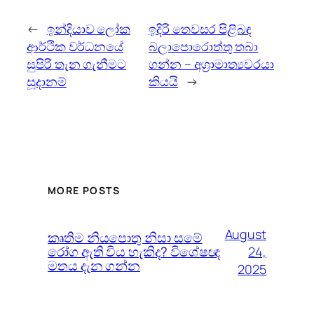
←
ඉන්දියාව ලෝක
ඉදිරි තෙවසර පිළිබඳ
ආර්ථික වර්ධනයේ
බලාපොරොත්තු තබා
සුපිරි තැන ගැනීමට
ගන්න – අග්‍රාමාත්‍යවරයා
සූදානම්
කියයි
→
MORE POSTS
August
කෘතිම නියපොතු නිසා සමේ
රෝග ඇති විය හැකිද? විශේෂඥ
24,
මතය දැන ගන්න
2025