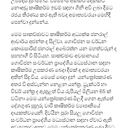
උපදෙස් දුන්නේය. එමෙන්ම අක්කර දෙකකට
නොඅඩු කෘෂිකර්ම ඉඩම් සඳහා ගිනි අවි ලබා දීමට
රජය තීරණය කර ඇති බවද අමාත්‍යවරයා මෙහිදී
පෙන්වා දුන්නේය.
මෙම සාකච්ඡාවට කෘෂිකර්ම අධ්‍යක්ෂ ජනරාල්
ආචාර්ය අජන්ත ද සිල්වා, ගොවිජන සංවර්ධන
කොමසාරිස් ජනරාල් අබේරත්න යන මහත්වරුන් ද
සහභාගී වී සිටියහ. සාකච්ඡාව අවසානයේ
ගොවිජන සංවර්ධන ප්‍රාදේශීය මධ්‍යස්ථාන සඳහා
කෘෂිකර්ම උපකරණ බෙදා දීමක් ද අමාත්‍යවරයා
අතින් සිදු විය. මෙසේ බෙදා දුන් යන්ත්‍රෝපකරණ
අතර වී අස්වැන්න නෙළන යන්ත්‍ර, ට්‍රැක්ටර් හා
වීඩර් යන්ත්‍ර ද ඇතුළත් විය.රුපියල් මිලියන 65 ක්
වටිනා මෙම යන්ත්‍රෝපකරණ මිලදී ගෙන ඇත්තේ
දේශගුණ සුහුරු වාරි කෘෂිකර්ම ව්‍යාපෘතියේ
දායකත්වයෙනි. දිවයින පුරා සියලු ගොවිජන
සංවර්ධන ප්‍රාදේශීය මධ්‍යස්ථාන සඳහා ඒවාට ඇති
අවශ්‍යතාව අනුව මෙම යන්ත්‍රෝපකරණ ලබා දීමට