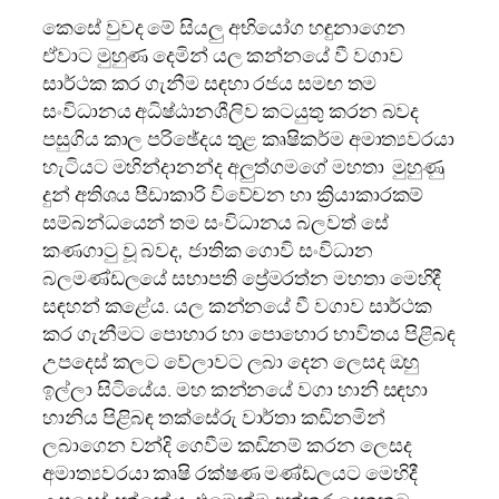
කෙසේ වුවද මේ සියලු අභියෝග හඳුනාගෙන
ඒවාට මුහුණ දෙමින් යල කන්නයේ වී වගාව
සාර්ථක කර ගැනීම සඳහා රජය සමඟ තම
සංවිධානය අධිෂ්ඨානශීලිව කටයුතු කරන බවද
පසුගිය කාල පරිඡේදය තුළ කෘෂිකර්ම අමාත්‍යවරයා
හැටියට මහින්දානන්ද අලුත්ගමගේ මහතා මුහුණු
දුන් අතිශය පීඩාකාරි විවේචන හා ක්‍රියාකාරකම්
සම්බන්ධයෙන් තම සංවිධානය බලවත් සේ
කණගාටු වූ බවද, ජාතික ගොවි සංවිධාන
බලමණ්ඩලයේ සභාපති ප්‍රේමරත්න මහතා මෙහිදී
සඳහන් කළේය. යල කන්නයේ වී වගාව සාර්ථක
කර ගැනීමට පොහාර හා පොහොර භාවිතය පිළිබඳ
උපදෙස් කලට වේලාවට ලබා දෙන ලෙසද ඔහු
ඉල්ලා සිටියේය. මහ කන්නයේ වගා හානි සඳහා
හානිය පිළිබඳ තක්සේරු වාර්තා කඩිනමින්
ලබාගෙන වන්දි ගෙවීම කඩිනම් කරන ලෙසද
අමාත්‍යවරයා කෘෂි රක්ෂණ මණ්ඩලයට මෙහිදී