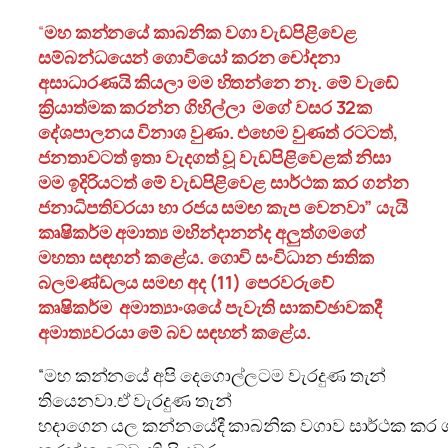
“
මහ කන්නයේ කාබනික වගා වැඩපිළිවෙළ
සම්බන්ධයෙන් ගොවියෝ කරන චෝදනා
අසාධාරණයි කියලා මම හිතන්නෙ නෑ. මේ වැඩේ
ක්‍රියාත්මක කරන්න ගිහිල්ලා මගේ වසර 32ක
දේශපාලනය විනාශ වුණා. එහෙම වුණත් රටටත්,
ජනතාවටත් ඉතා වැදගත් වූ වැඩපිළිවෙළක් නිසා
මම ඉදිරියටත් මේ වැඩපිළිවෙළ සාර්ථක කර ගන්න
ජනාධිපතිවරයා හා රජය සමඟ කැප වෙනවා” යැයි
කෘෂිකර්ම අමාත්‍ය මහින්දානන්ද අලුත්ගමගේ
මහතා සඳහන් කළේය. ගොවි සංවිධාන ජාතික
බලමණ්ඩලය සමඟ අද (11) පෙරවරුවේ
කෘෂිකර්ම අමාත්‍යාංශයේ පැවැති සාකච්ඡාවකදී
අමාත්‍යවරයා මේ බව සඳහන් කළේය.
“මහ කන්නයේ අපි දෙගොල්ලටම වැරදුණ තැන්
තියෙනවා.ඒ වැරදුණ තැන්
හදාගෙන ⁣යල කන්නයේදී කාබනික වගාව සාර්ථක කර