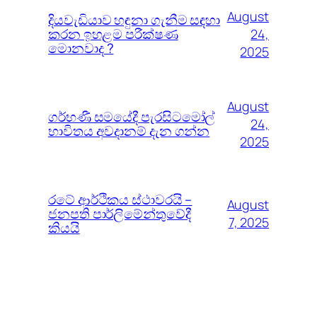
August
දියවැඩියාව හඳුනා ගැනීම සඳහා
කරන ඉහළම පරීක්ෂණ
24,
මොනවාද ?
2025
August
ගර්භණී සමයේදී පැරසිටමෝල්
24,
භාවිතය අවදානම් දැන ගන්න
2025
රටේ ආර්ථිකය ස්ථාවරයි –
August
ජනපති පාර්ලිමේන්තුවේදී
7, 2025
කියයි