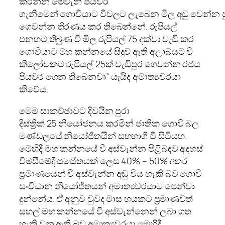
කරන්න මෙවැනි පියවර
ගැනී⁣මෙන්⁣ ගොවියාට වීවලට ලැබෙන මිල අඩු වෙන්න 
ගෙවන්න තීරණය කර තිබෙන්නේ. රුපියල්
පනහට තිබුණ වී මිල රුපියල් 75 දක්වා වැඩි කර
ගොවියාට මහ කන්නයේ සිදුව ඇති අලාබයට වී
කිලෝවකට රුපියල් 25ක් වැඩිපුර ගෙවන්න රජය
පියවර ගෙන තිබෙනවා” යැයිද අමාත්‍යවරයා
කිවේය.
මෙම සාකච්ඡාවට දිවයින පුරා
දිස්ත්‍රික් 25 නියෝජනය කරමින් ජාතික ගොවි බල
මණ්ඩලයේ නියෝජිතයින් සහභාගී වී සිටියහ.
මෙහිදී මහ කන්නයේ වී අස්වැන්න පිළිබඳව අදහස්
විමසීමේදී සමස්තයක් ලෙස 40% – 50% අතර
ප්‍රමාණයෙන් වී අස්වැන්න අඩු විය හැකි බව ගොවි
සංවිධාන නියෝජිතයන් අමාත්‍යවරයාට පෙන්වා
දුන්නේය. ඒ අනුව වුවද මාස හයකට ප්‍රමාණවත්
සහල් මහ කන්නයේ වී අස්වැන්නෙන් ලබා ගත
හැකි වනු ඇති බව අමාත්‍යවරයා මෙහිදී