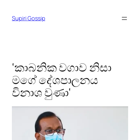
Skip
to
Supiri Gossip
content
‘කාබනික වගාව නිසා
මගේ දේශපාලනය
විනාශ වුණා‘