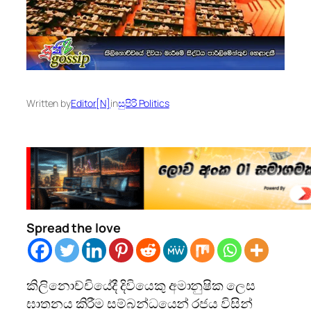
Written by
Editor[N]
in
සුපිරි Politics
Spread the love
කිලිනොච්චියේදී දිවියෙකු අමානුෂික ලෙස
ඝාතනය කිරීම සම්බන්ධයෙන් රජය විසින්