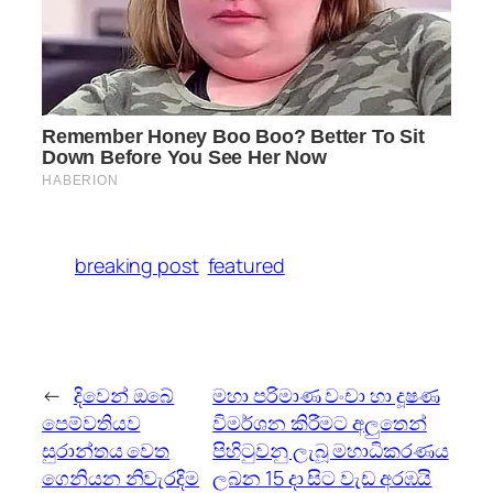
breaking post
featured
←
දිවෙන් ඔබේ
මහා පරිමාණ වංචා හා දූෂණ
පෙම්වතියව
විමර්ශන කිරීමට අලුතෙන්
සුරාන්තය වෙත
පිහිටුවනු ලැබූ මහාධිකරණය
ගෙනියන නිවැරදිම
ලබන 15 දා සිට වැඩ අරඹයි