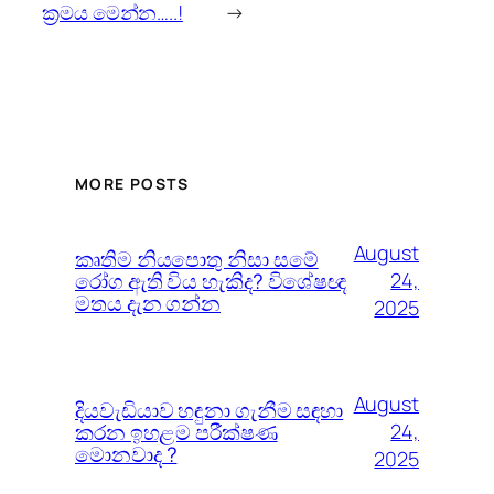
ක්‍රමය මෙන්න…..!
→
MORE POSTS
August
කෘතිම නියපොතු නිසා සමේ
රෝග ඇති විය හැකිද? විශේෂඥ
24,
මතය දැන ගන්න
2025
August
දියවැඩියාව හඳුනා ගැනීම සඳහා
කරන ඉහළම පරීක්ෂණ
24,
මොනවාද ?
2025