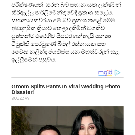
පරීක්ෂණයක් කරන බව සභානායක ලක්ෂ්මන්
කිරිඇල්ල පාර්ලිමේන්තුවේදී ප්‍රකාශ කළේය.
සභානායකවරයා මේ බව ප්‍රකාශ කළේ මෙම
අමානුෂික ක්‍රියාව හෙළා දකිමින් වගකිව
යුත්තන්ට එරෙහිව පියවර ගන්නැයි ජනතා
විමුක්ති පෙරමුණේ බිමල් රත්නායක සහ
වෛද්‍ය නලින්ද ජයතිස්ස යන මහත්වරුන් කළ
ඉල්ලීමෙන් පසුවය.