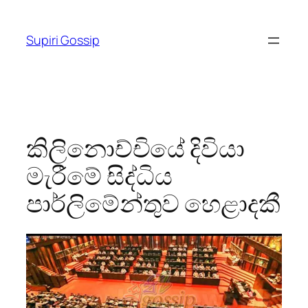
Skip
to
Supiri Gossip
content
කිලිනොච්චියේ දිවියා
මැරීමේ සිද්ධිය
පාර්ලිමේන්තුව හෙළාදකී