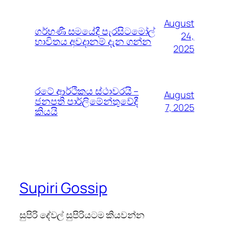
August
ගර්භණී සමයේදී පැරසිටමෝල්
24,
භාවිතය අවදානම් දැන ගන්න
2025
රටේ ආර්ථිකය ස්ථාවරයි –
August
ජනපති පාර්ලිමේන්තුවේදී
7, 2025
කියයි
Supiri Gossip
සුපිරි දේවල් සුපිරියටම කියවන්න