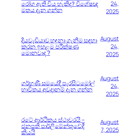
රෝග ඇති විය හැකිද? විශේෂඥ
24,
මතය දැන ගන්න
2025
August
දියවැඩියාව හඳුනා ගැනීම සඳහා
කරන ඉහළම පරීක්ෂණ
24,
මොනවාද ?
2025
August
ගර්භණී සමයේදී පැරසිටමෝල්
24,
භාවිතය අවදානම් දැන ගන්න
2025
රටේ ආර්ථිකය ස්ථාවරයි –
August
ජනපති පාර්ලිමේන්තුවේදී
7, 2025
කියයි