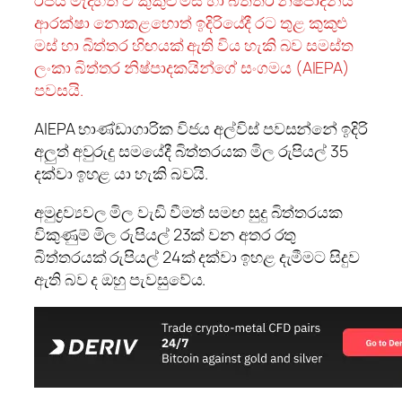
රජය මැදිහත් වී කුකුළු මස් හා බිත්තර නිෂ්පාදනය
ආරක්ෂා නොකළහොත් ඉදිරියේදී රට තුළ කුකුළු
මස් හා බිත්තර හිඟයක් ඇති විය හැකි බව සමස්ත
ලංකා බිත්තර නිෂ්පාදකයින්ගේ සංගමය (AIEPA)
පවසයි.
AIEPA භාණ්ඩාගාරික විජය අල්විස් පවසන්නේ ඉදිරි
අලුත් අවුරුදු සමයේදී බිත්තරයක මිල රුපියල් 35
දක්වා ඉහළ යා හැකි බවයි.
අමුද්‍රව්‍යවල මිල වැඩි වීමත් සමඟ සුදු බිත්තරයක
විකුණුම් මිල රුපියල් 23ක් වන අතර රතු
බිත්තරයක් රුපියල් 24ක් දක්වා ඉහළ දැමීමට සිදුව
ඇති බව ද ඔහු පැවසුවේය.