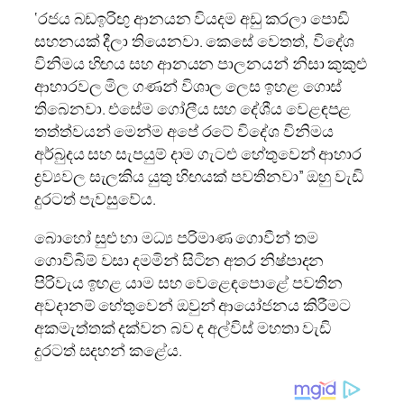
‘රජය බඩඉරිඟු ආනයන වියදම අඩු කරලා පොඩි
සහනයක් දීලා තියෙනවා. කෙසේ වෙතත්, විදේශ
විනිමය හිඟය සහ ආනයන පාලනයන් නිසා කුකුළු
ආහාරවල මිල ගණන් විශාල ලෙස ඉහළ ගොස්
තිබෙනවා. එසේම ගෝලීය සහ දේශීය වෙළඳපළ
තත්ත්වයන් මෙන්ම අපේ රටේ විදේශ විනිමය
අර්බුදය සහ සැපයුම් දාම ගැටළු හේතුවෙන් ආහාර
ද්‍රව්‍යවල සැලකිය යුතු හිඟයක් පවතිනවා” ඔහු වැඩි
දුරටත් පැවසුවේය.
බොහෝ සුළු හා මධ්‍ය පරිමාණ ගොවීන් තම
ගොවිබිම් වසා දමමින් සිටින අතර නිෂ්පාදන
පිරිවැය ඉහළ යාම සහ වෙළෙඳපොළේ පවතින
අවදානම් හේතුවෙන් ඔවුන් ආයෝජනය කිරීමට
අකමැත්තක් දක්වන බව ද අල්විස් මහතා වැඩි
දුරටත් සදහන් කළේය.