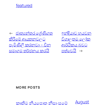
featured
←
ජාත්‍යන්තර ශ්‍රේණිගත
ඉන්දියාව හයවන
කිරීමේ ආයතනවලට
විශාලතම ලෝක
පැමිණිලි කරනවා – චීන
ආර්ථිකය බවට
සමාගම තර්ජනය කරයි
පත්වෙයි
→
MORE POSTS
August
කෘතිම නියපොතු නිසා සමේ