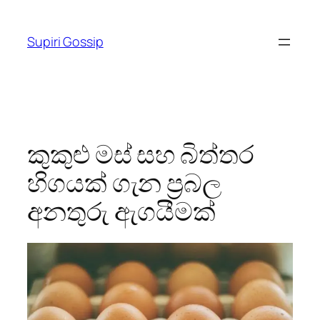
Skip
to
Supiri Gossip
content
කුකුළු මස් සහ බිත්තර
හිගයක් ගැන ප්‍රබල
අනතුරු ඇගයීමක්