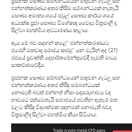
ප්‍රජනක සෞඛ්‍ය සම්බන්ධයෙන් මතුවන ගැටලු සහ
එන්නත්කරණය අතර කිසිම සම්බන්ධයක් නැතැයි
සෞඛ්‍ය අමාත්‍යංශයේ පවුල් සෞඛ්‍ය කාර්යංශයේ
අධ්‍යක්ෂ ප්‍රජා සෞඛ්‍ය විශේෂඥ වෛද්‍ය චිත්‍රමාලී ද
සිල්වා මහත්මිය අවධාරණය කළාය.
ඇය මේ බව සදහන් කළේ ‘ එන්නත්කරණයට
එරෙහි මතවාද පරාජය කරමු‘‘ යන මැයින් අද (27)
රජයේ ප්‍රවෘත්ති දෙපාර්තමේන්තුවේදී පැවති මාධ්‍ය
සාකච්ඡාවේදීය.
ප්‍රජනක සෞඛ්‍ය සම්බන්ධයෙන් මතුවන ගැටලු සහ
එන්නත්කරණය අතර කිසිදු සම්බන්ධයක්
නොමැති බවත් එන්නත් නිසා මදසරුභාවය වද
භාවයට පත්වෙතැයි සමාජයේ පවතින ඇතැම් මත
වලට කිසිදු විද්‍යාත්මක පදනමක් නොමැති බවද
චිත්‍රමාලීද සිල්වා මහත්මිය කියා සිටියාය.