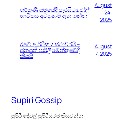
August
ගර්භණී සමයේදී පැරසිටමෝල්
24,
භාවිතය අවදානම් දැන ගන්න
2025
රටේ ආර්ථිකය ස්ථාවරයි –
August
ජනපති පාර්ලිමේන්තුවේදී
7, 2025
කියයි
Supiri Gossip
සුපිරි දේවල් සුපිරියටම කියවන්න