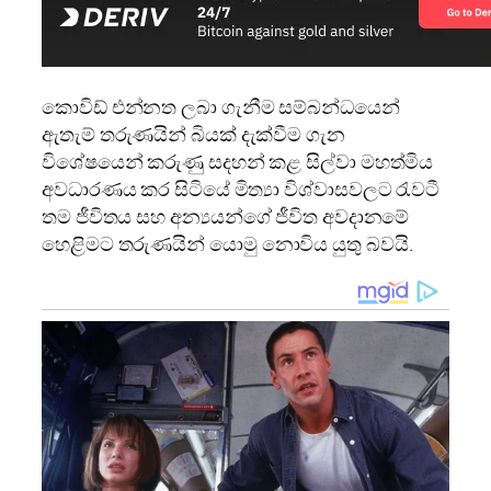
කොවිඩ් එන්නත ලබා ගැනීම සම්බන්ධයෙන්
ඇතැම් තරුණයින් බියක් දැක්වීම ගැන
විශේෂයෙන් කරුණු සදහන් කළ සිල්වා මහත්මිය
අවධාරණය කර සිටියේ මිත්‍යා විශ්වාසවලට රැවටී
තම ජීවිතය සහ අන්‍යයන්ගේ ජීවිත අවදානමේ
හෙළිමට තරුණයින් යොමු නොවිය යුතු බවයි.