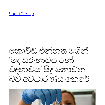
Skip
to
Supiri Gossip
content
කොවිඩ් එන්නත මගින්
‘මද සරුභාවය හෝ
වඳභාවය‘ සිදු නොවන
බව අවධාරණය කෙරේ