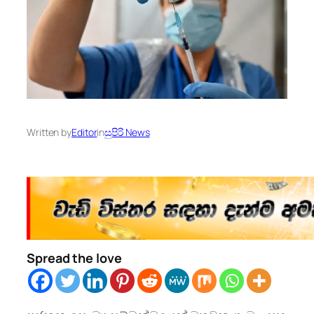
Written by
Editor
in
සුපිරි News
Spread the love