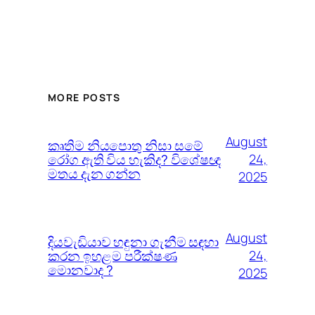
MORE POSTS
August
කෘතිම නියපොතු නිසා සමේ
රෝග ඇති විය හැකිද? විශේෂඥ
24,
මතය දැන ගන්න
2025
August
දියවැඩියාව හඳුනා ගැනීම සඳහා
කරන ඉහළම පරීක්ෂණ
24,
මොනවාද ?
2025