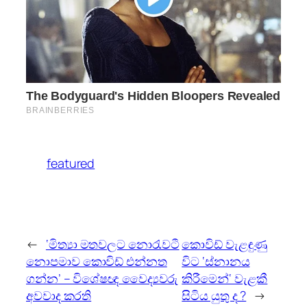
featured
←
‘මිත්‍යා මතවලට නොරැවටී
කොවිඩ් වැළඳුණු
නොපමාව කොවිඩ් එන්නත
විට ‘ස්නානය
ගන්න’ – විශේෂඥ වෛද්‍යවරු
කිරීමෙන්‘ වැළකී
අවවාද කරති
සිටිය යුතු ද ?
→