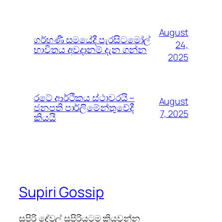
August
ගර්භණී සමයේදී පැරසිටමෝල්
24,
භාවිතය අවදානම් දැන ගන්න
2025
රටේ ආර්ථිකය ස්ථාවරයි –
August
ජනපති පාර්ලිමේන්තුවේදී
7, 2025
කියයි
Supiri Gossip
සුපිරි දේවල් සුපිරියටම කියවන්න