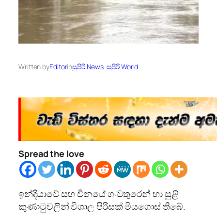
Written by
Editor
in
සුපිරි News
, 
සුපිරි World
Spread the love
ඉන්දියාවේ සහ චීනයේ ගංවතුරෙන් හා සුළි
කුණාටුවලින් විශාල පිරිසක් මියගොස් තිබේ.