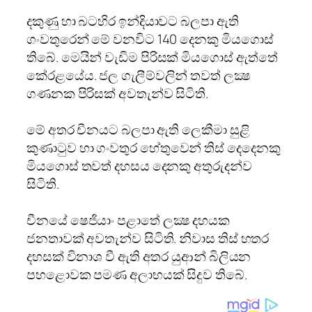
දකුණු හා බටහිර ඉන්දියාවට බලපා ඇති
ගංවතුරෙන් මේ වනවිට 140 දෙනකු මියගොස්
තිබේ. මෙයින් වැඩිම පිරිසක් මියගොස් ඇත්තේ
කේරළයේය. ජල ගැලීම්වලින් තවත් ලක්‍ෂ
ගණනක පිරිසක් අවතැන්ව සිටිති.
මේ අතර චීනයට බලපා ඇති ලෙකීමා සුළි
කුණාටුව හා ගංවතුර හේතුවෙන් තිස් දෙදෙනකු
මියගොස් තවත් දහසය දෙනකු අතුරුදන්ව
සිටිති.
චීනයේ ෂෙජියාං පළාතේ ලක්‍ෂ දහයක
ජනතාවක් අවතැන්ව සිටිති. නිවාස තිස් හතර
දහසක් විනාශ වී ඇති අතර යුආන් බිලියන
පහළොවක පමණ අලාභයක් සිදුව තිබේ.