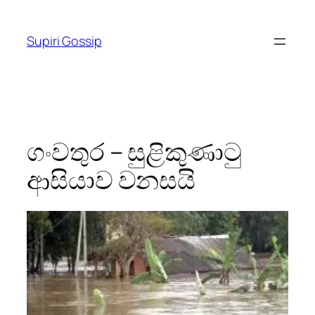
Skip
to
Supiri Gossip
content
ගංවතුර – සුළිකුණාටු
ආසියාව වනසයි