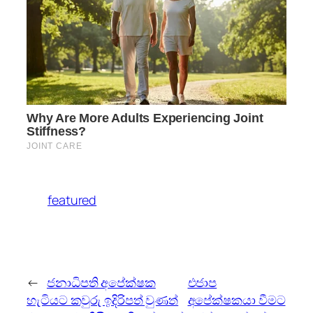
featured
←
ජනාධිපති අපේක්ෂක
එජාප
හැටියට කවුරු ඉදිරිපත් වුණත්
අපේක්ෂකයා වීමට