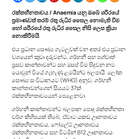
රක්තහීනතාවය /
Anaemia
යනු ඔබේ ශරීරයේ
ප්‍රමාණවත් තරම් රතු රුධිර සෛල නොමැති වීම
හෝ ශරීරයේ රතු රුධිර සෛල නිසි ලෙස ක්‍රියා
නොකිරීමයි
.
එය ප්‍රධාන සෞඛ්‍ය ගැටලුවක් වන අතර එය ප්‍රධාන
වශයෙන් කුඩා දරුවන්ට, ගර්භනී සහ පශ්චාත්
ප්‍රසව කාන්තාවන්ට සහ ඔසප් වීම සිදුවන නව
යොවුන් වියේ ගැහැණු ළමයින්ට බලපායි. ලෝක
සෞඛ්‍ය සංවිධානයට (WHO) අනුව, ගර්භනී
කාන්තාවන්ගෙන් සියයට 37ක්
රක්තහීනතාවයෙන් පෙළෙනවා.
ගර්භනී කාන්තාවන්ට බලපාන පොදු රක්තහීනතා
වර්ග කිහිපයක් තිබේ, ඒවාට යකඩ ඌනතාවය
රක්තහීනතාවය, ෆෝලේට් ඌනතාවය
රක්තහීනතාවය සහ විටමින් B12 ඌනතාවය