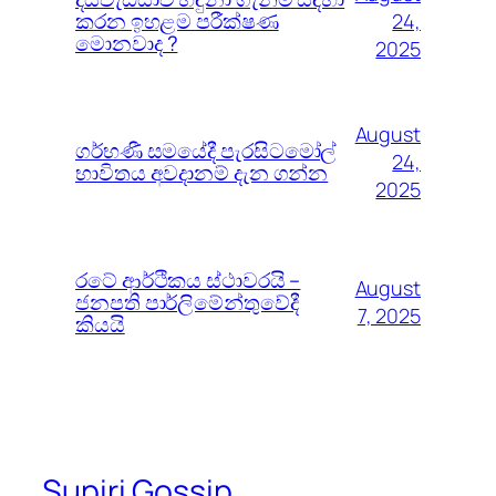
කරන ඉහළම පරීක්ෂණ
24,
මොනවාද ?
2025
August
ගර්භණී සමයේදී පැරසිටමෝල්
24,
භාවිතය අවදානම් දැන ගන්න
2025
රටේ ආර්ථිකය ස්ථාවරයි –
August
ජනපති පාර්ලිමේන්තුවේදී
7, 2025
කියයි
Supiri Gossip