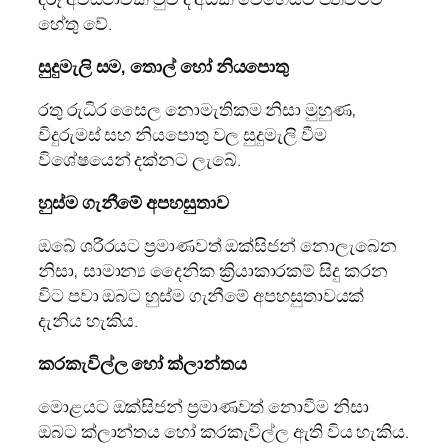
හේතු වේ.
සුදුමැලි සම
,
තොල් හෝ නියපොතු
රතු රුධිර සෛල නොමැතිකම නිසා මුහුණ,
විදුරුමස් සහ නියපොතු වල සුදුමැලි වීම
විශේෂයෙන් දක්නට ලැබේ.
හුස්ම ගැනීමේ අපහසුතාව
ඔබේ ශරීරයට ප්‍රමාණවත් ඔක්සිජන් නොලැබෙන
නිසා, සාමාන්‍ය දෛනික ක්‍රියාකාරකම් සිදු කරන
විට පවා ඔබට හුස්ම ගැනීමේ අපහසුතාවයක්
දැනිය හැකිය.
කරකැවිල්ල හෝ ක්ලාන්තය
මොළයට ඔක්සිජන් ප්‍රමාණවත් නොවීම නිසා
ඔබට ක්ලාන්තය හෝ කරකැවිල්ල ඇති විය හැකිය.