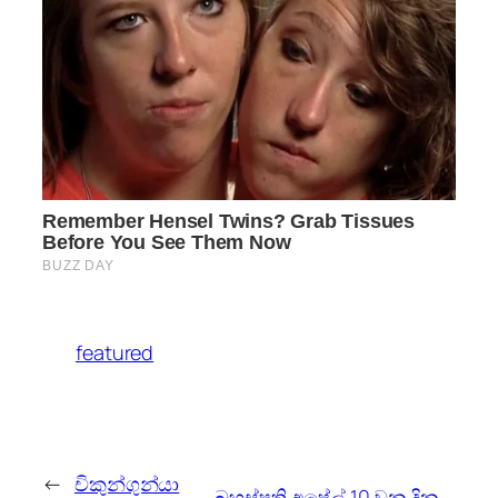
featured
←
චිකුන්ගුන්යා
බ්‍රහස්පති අප්‍රේල් 10 වන දින