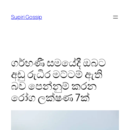
Skip
to
Supiri Gossip
content
ගර්භණී සමයේදී ඔබට
අඩු රුධිර මට්ටම් ඇති
බව පෙන්නුම් කරන
රෝග ලක්ෂණ 7ක්