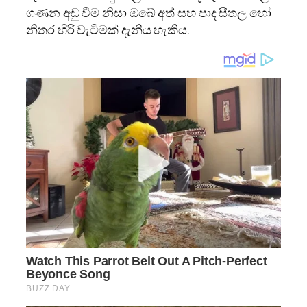
ගණන අඩු වීම නිසා ඔබේ අත් සහ පාද සීතල හෝ
නිතර හිරි වැටීමක් දැනිය හැකිය.