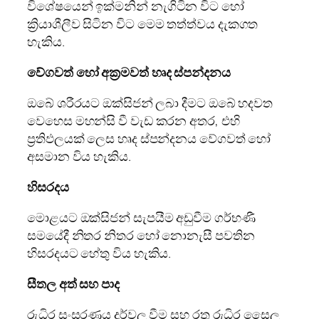
විශේෂයෙන් ඉක්මනින් නැගිටින විට හෝ
ක්‍රියාශීලීව සිටින විට මෙම තත්ත්වය දැකගත
හැකිය.
වේගවත් හෝ අක්‍රමවත් හෘද ස්පන්දනය
ඔබේ ශරීරයට ඔක්සිජන් ලබා දීමට ඔබේ හදවත
වෙහෙස මහන්සි වී වැඩ කරන අතර, එහි
ප්‍රතිඵලයක් ලෙස හෘද ස්පන්දනය වේගවත් හෝ
අසමාන විය හැකිය.
හිසරදය
මොළයට ඔක්සිජන් සැපයීම අඩුවීම ගර්භණී
සමයේදී නිතර නිතර හෝ නොනැසී පවතින
හිසරදයට හේතු විය හැකිය.
සීතල අත් සහ පාද
රුධිර සංසරණය දුර්වල වීම සහ රතු රුධිර සෛල