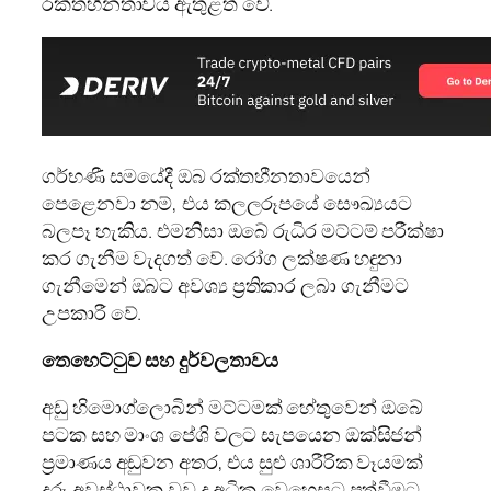
රක්තහීනතාවය ඇතුළත් වේ.
ගර්භණී සමයේදී ඔබ රක්තහීනතාවයෙන්
පෙළෙනවා නම්, එය කලලරූපයේ සෞඛ්‍යයට
බලපෑ හැකිය. එමනිසා ඔබේ රුධිර මට්ටම් පරීක්ෂා
කර ගැනීම වැදගත් වේ. රෝග ලක්ෂණ හඳුනා
ගැනීමෙන් ඔබට අවශ්‍ය ප්‍රතිකාර ලබා ගැනීමට
උපකාරී වේ.
තෙහෙට්ටුව සහ දුර්වලතාවය
අඩු හිමොග්ලොබින් මට්ටමක් හේතුවෙන් ඔබේ
පටක සහ මාංශ පේශි වලට සැපයෙන ඔක්සිජන්
ප්‍රමාණය අඩුවන අතර, එය සුළු ශාරීරික වෑයමක්
දරූ අවස්ථාවක වුව ද අධික වෙහෙසට පත්වීමට