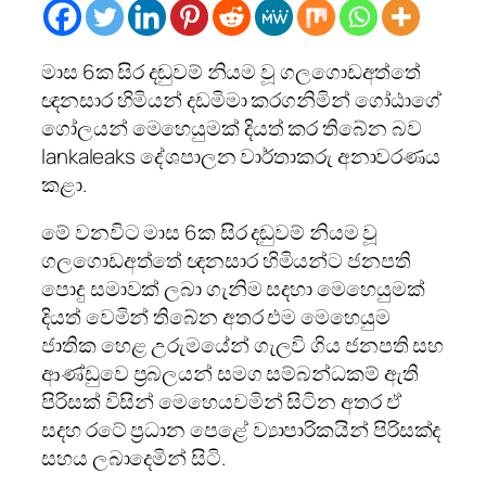
මාස 6ක සිර දඬුවම් නියම වූ ගලගොඩඅත්තේ
ඥනසාර හිමියන් දඩමිමා කරගනිමින් ගෝඨාගේ
ගෝලයන් මෙහෙයුමක් දියත් කර තිබේන බව
lankaleaks දේශපාලන වාර්තාකරු අනාවරණය
කළා.
මේ වනවිට මාස 6ක සිර දඬුවම් නියම වූ
ගලගොඩඅත්තේ ඥනසාර හිමියන්ට ජනපති
පොදු සමාවක් ලබා ගැනිම සදහා මෙහෙයුමක්
දියත් වෙමින් තිබේන අතර එම මෙහෙයුම
ජාතික හෙළ උරුමයේන් ගැලවි ගිය ජනපති සහ
ආණ්ඩුවෙ ප්‍රබලයන් සමග සම්බන්ධකම් ඇති
පිරිසක් විසින් මෙහෙයවමින් සිටින අතර ඒ
සදහ රටේ ප්‍රධාන පෙළේ ව්‍යාපාරිකයින් පිරිසක්ද
සහය ලබාදෙමින් සිටි.