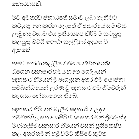
නොරහසකි.
මිට අමතරව ජනාධිපති සමාව ලබා ගැනිමට
කටයුතු නොකරන ලෙසත් ඒ අකාරයේ සමාවක්
ලැබුනද වහාම එය ප්‍රතිකේෂ්ප කිරිමට කටයුතු
කලයුතු බවයි ගෝඨා කල්ලියේ අදහස වි
ඇත්තේ.
පසුව ගෝඨා කල්ලියේ එම යෝජනාවන්ද
රැගෙන ඥනසාර හිමියන්ගේ ගෝලයන්
ඥනසාර හිමියන් මුණගැසුන අතර එම යෝජනා
සම්බන්ධයෙන් උරණ වු ඥනසාර එම හිමිවරුන්
කෑ ගසා පන්නාගෙන තිබේ.
ඥනසාර හිමියන් බැලීම සදහා ගිය උදය
ගම්මන්පිල සහ දයාසිරි ජයසේකර මන්ත්‍රීවරුන්ද
මුණගැසීම ඥනසාර හිමියන් විසින් ප්‍රතිකේෂ්ප
කල අතර තමන් හමුවිමට කිසිවෙකුටත්