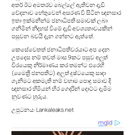
අතර් ඊට අමතරව බෙල්ලේ ඇතිවන දැඩි
වේදනාව හේතුවෙන් අසරණ වි සිටින ඥනසාර
ඉතා ඉක්මනින්ම ජනාධිපති සමාවක් ලබා
ගනිමින් නිදහස් විමේ දැඩි අවශ්‍යතාවයකින්
පසුවන බවයි දැන ගන්නට ඇත්තේ.
කෙසේවෙතත් ජනාධිපතිවරයාට අප දෙන
උපදෙස නම් තවත් මාස 9කට පසුව අලුත්
විරයෙකු නිර්මාණය කර තමන්ට එරෙහි
(මෛත්‍රී ජනපතිට) අලුත් දුෂ්ටයෙකු සාදා
ගැනිමට අකමැති නම් වහාම පොදු සමාව දි
ඥනසාර හිමියන් හිර ගෙදරින් දොට්ට දැමිම
නුවණට හුරුය.
උපුටනය: Lankaleaks.net