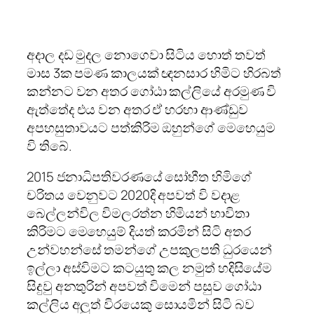
අදාල දඩ මුදල නොගෙවා සිටිය හොත් තවත්
මාස 3ක පමණ කාලයක් ඥනසාර හිමිට හිරබත්
කන්නට වන අතර ගෝඨා කල්ලියේ අරමුණ වි
ඇත්තේද එය වන අතර ඒ හරහා ආණ්ඩුව
අපහසුතාවයට පත්කිරිම ඔහුන්ගේ මෙහෙයුම
වි තිබේ.
2015 ජනාධිපතිවරණයේ සෝභීත හිමිගේ
චරිතය වෙනුවට 2020දි අපවත් වි වදාළ
බෙල්ලන්විල විමලරත්න හිමියන් භාවිතා
කිරිමට මෙහෙයුම් දියත් කරමින් සිටි අතර
උන්වහන්සේ තමන්ගේ උපකුලපති ධුරයෙන්
ඉල්ලා අස්විමට කටයුතු කල නමුත් හදිසියේම
සිදුවු අනතුරින් අපවත් විමෙන් පසුව ගෝඨා
කල්ලිය අලුත් විරයෙකු සොයමින් සිටි බව