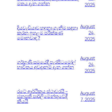
මතය දැන ගන්න
2025
August
දියවැඩියාව හඳුනා ගැනීම සඳහා
කරන ඉහළම පරීක්ෂණ
24,
මොනවාද ?
2025
August
ගර්භණී සමයේදී පැරසිටමෝල්
24,
භාවිතය අවදානම් දැන ගන්න
2025
රටේ ආර්ථිකය ස්ථාවරයි –
August
ජනපති පාර්ලිමේන්තුවේදී
7, 2025
කියයි