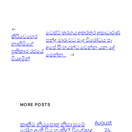
←
ටෙස්ට් තරගය අතරතුර අසාධාරණ
කිරිවෙහෙර
පන්දු මාරුවට මැද විරෝධය පෑ
නාහිමිගේ
අපේ සිංහයන්ට වෙන්න යන දේ
ප්‍රතිකාර රජයේ
මෙන්න…
→
වියදමින්
MORE POSTS
August
කෘතිම නියපොතු නිසා සමේ
රෝග ඇති විය හැකිද? විශේෂඥ
24,