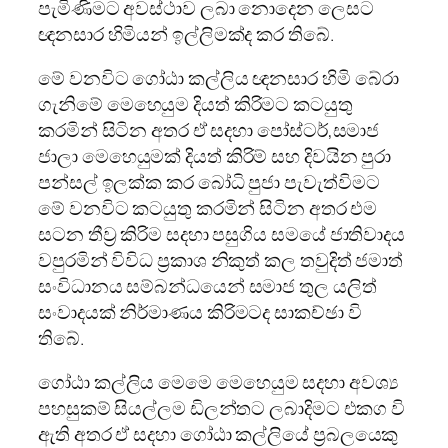
පැමිණිමට අවස්ථාව ලබා නොදෙන ලෙසට
ඥනසාර හිමියන් ඉල්ලිමක්ද කර තිබේ.
මේ වනවිට ගෝඨා කල්ලිය ඥනසාර හිමි බේරා
ගැනිමේ මෙහෙයුම දියත් කිරිමට කටයුතු
කරමින් සිටින අතර ඒ සදහා පෝස්ටර්,සමාජ
ජාලා මෙහෙයුමක් දියත් කිරිම් සහ දිවයින පුරා
පන්සල් ඉලක්ක කර බෝධි පුජා පැවැත්විමට
මේ වනවිට කටයුතු කරමින් සිටින අතර එම
සටන තීව්‍ර කිරිම සදහා පසුගිය සමයේ ජාතිවාදය
වපුරමින් විවිධ ප්‍රකාශ නිකුත් කල තවුදිත් ජමාත්
සංවිධානය සම්බන්ධයෙන් සමාජ තුල යලිත්
සංවාදයක් නිර්මාණය කිරිමටද සාකච්ඡා වි
තිබේ.
ගෝඨා කල්ලිය මෙමෙ මෙහෙයුම සදහා අවශ්‍ය
පහසුකම් සියල්ලම ඩිලන්තට ලබාදිමට එකග වි
ඇති අතර ඒ සදහා ගෝඨා කල්ලියේ ප්‍රබලයෙකු