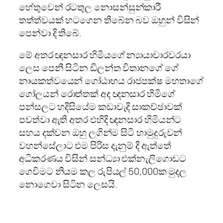
හේතුවෙන් රටතුල නොසන්සුන්කාරී
තත්ත්වයක් හටගෙන තිබේන බව ඔහුන් විසින්
පෙන්වා දි තිබේ.
මේ අතර ඥනසාර හිමියගේ න්‍යායාචාරවරයා
ලෙස පෙනී සිටින ඩිලන්ත විතානගේ ගේ
නායකත්වයෙන් ගෝඨාභය රාජපක්ෂ මහතාගේ
ගෝලයන් රොත්තක් අද ඥනසාර හිමිගේ
පන්සලට හදිසියේම කඩාවැදි සාකච්ඡාවක්
පවත්වා ඇති අතර එහිදි ඥනසාර හිමියන්ට
සහය දක්වන ඔහු ලගින්ම සිටි හාමුදුරුවන්
වහන්සේලාට එම පිරිස දැනුම් දි ඇත්තේ
අධිකරණය විසින් සන්ධ්‍යා එක්නැලිගොඩට
ගෙවිමට නියම කල රුපියල් 50,000ක මුදල
නොගෙවා සිටින ලෙසයි.