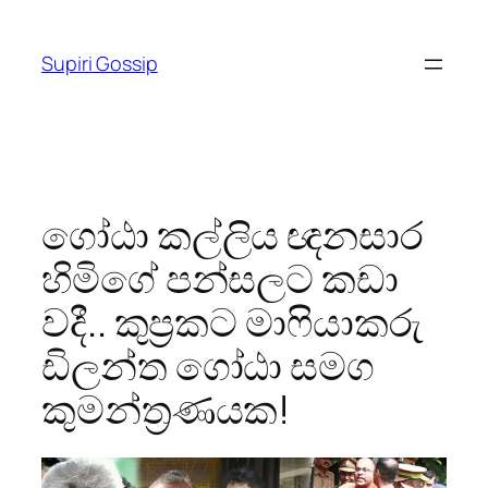
Skip
to
Supiri Gossip
content
ගෝඨා කල්ලිය ඥනසාර
හිමිගේ පන්සලට කඩා
වදී.. කුප්‍රකට මාෆියාකරු
ඩිලන්ත ගෝඨා සමග
කුමන්ත්‍රණයක!