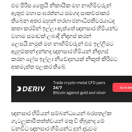
එම පිරිස ත්‍රෛයි නිකායික මහ නාහිමිවරුන්
ඇතුළු මහා සංඝරත්නය සමගද සාකච්ඡාකර
තිබේන අතර ඔහුන් හරහා ජනාධිපතිවරයාටද
කතා කරමින් ඉල්ලා ඇත්තේ ඥනසාර හිමියන්ට
වහාම සමාවක් ලබාදි නිදහස් කරන්
ලෙසයි.නමුත් මහ නාහිමිවරුන් එම ඉල්ලිමට
ඇහුම්කන් දුන්නද ඥනසාර හිමියන් නිදහස්
කරන ලේස ඉල්ලා නිවේදනයක් නිකුත් කිරිමට
අකමැත්ත පලකර තිබේ.
ඥනසාර හිමියන් සම්බන්ධයෙන් බරපතල්ක
ගැටලුකාරී තත්ත්වයන් මතු වි තිබුනද මේ
වනවිට ඥනසාර හිමියන්ට දුන් දඩුවම