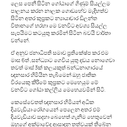
ලෙස පෙනී සිටින ගෝඨාගේ ගිණුම් සියල්ලම
පාලනය කරන නාලක ගොඩහේව මැදිහත්ව
සිටින අතර කුප්‍රකට න්‍යායාචාර ඩිලන්ත
විතානගේ හරහා මෙ වනවිට අවශ්‍ය සියල්ල
සැපයිමට කටයුතු කරමින් සිටින බවයි වාර්තා
වන්නේ.
ඒ අනුව ජනාධිපති සමාව ප්‍රතිකේෂ්ප කර එම
මාස 6ත් ,සන්ධ්‍යාට ගෙවිය යුතු දඩය නොගෙවා
තවත් මාස් 3ක් කලයකුත් බන්ධනාගාරයේ
ඥනසාර හිමියින තැබිමෙන් ඔහු ජාතික
විරයෙකු කිරිමේ කුප්‍රකට මෙහෙයුම මේ
වනවිට ගෝඨා කල්ලිය මෙහෙයවමින් සිටි.
කෙසේවෙතත් ඥනසාර හිමියන් අධික
දියවැඩියා රෝගයෙන් පෙලෙන අතර එම්
දියවැඩියාව සදහා බෙහෙත් ගැනිම හෙතුවෙන්
ඔහුගේ අක්මාවේද ආසාදන තත්වයක් තිබේන