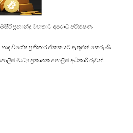
ිරි ප්‍රනාන්දු මහතාට අපරාධ පරීක්ෂණ
ද විශේෂ ප්‍රතිකාර ඒකකයට ඇතුළුත් කෙරුණි.
ලිස් මාධ්‍ය ප්‍රකාශක පොලිස් අධිකාරී රුවන්