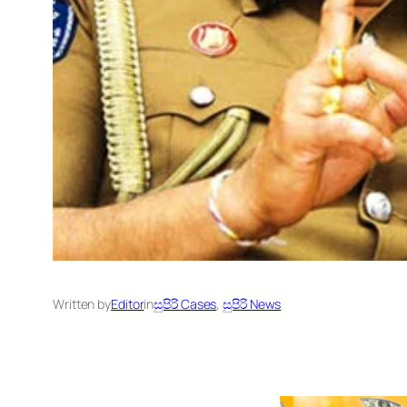
Written by
Editor
in
සුපිරි Cases
, 
සුපිරි News