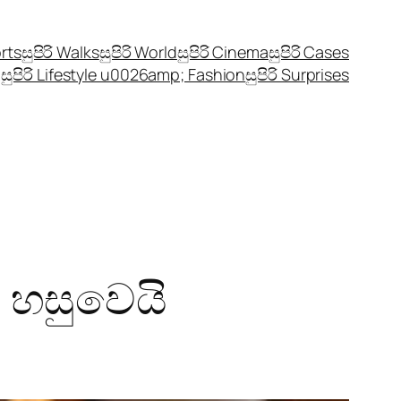
orts
සුපිරි Walks
සුපිරි World
සුපිරි Cinema
සුපිරි Cases
සුපිරි Lifestyle u0026amp; Fashion
සුපිරි Surprises
 හසුවෙයි