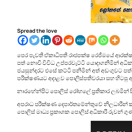
Spread the love
පෙර පැවති ඒකාධිපති රාජපක්ෂ රෙජීමයේ ආරක්ෂක
පත් නොවී විවිධ උප්පරවැට්ටි යොදාගනිමින් අධික
ජයසුන්දරට එසේ කට්ටි පනිමින් අත් අඩංගුවට පත්
පරීක්ෂණයට අදාළව පොලිස්පතිවරයා සහ හිටපු
නාරහේන්පිට පොලිස් රෝහලේ ප්‍රතිකාර ලබමින් සි
අපරාධ පරීක්ෂණ දෙපාර්තමේන්තුවේ නිලධාරීන් ක
පොලිස් මාධ්‍ය ප්‍රකාශක පොලිස් අධිකාරී රුවන