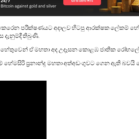
දු කෙරෙන පරීක්ෂණයට අදාලව හිටපු ආරක්ෂක ලේකම් හේමස
ැනුම්දී තිබුණි.
් හේතුවෙන් ඒ මහතා අද උදෑසන කොළඹ ජාතික රෝහලේ හෘ
ම් හේමසිරි ප්‍රනාන්දු මහතා අත්අඩංගුවට ගෙන ඇති බවයි පො