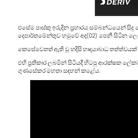
එසේම පාස්කු ඉරුදින ප්‍රහාරය සම්බන්ධයෙන් සි
දෙපාර්තමේන්තුව හමුවේ අද(02) පෙනී සිටින ලෙස ද
කෙසේවෙතත් ඇති වූ හදිසි හෘදයාබාධ තත්ත්වයක
එහි ප්‍රතිකාර ලබමින් සිටියදී හිටපු ආරක්ෂක ලේක
ගුණසේකර මහතා සඳහන් කළේය.