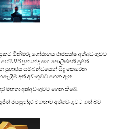
ප්‍රකට මීනිමරු ගෝඨාභය රාජපක්ෂ අත්අඩංගුවට
සිරි ප්‍රනාන්දු සහ පොලිස්පති පූජිත්
ින ප්‍රහාරය සම්බන්ධයෙන් සිදු කෙරෙන
හලේදීම අත් අඩංගුවට ගෙන ඇත.
ුන්දර මහතා අත්අඩංගුවට ගෙන තිබේ.
ූජිත් ජයසුන්දර මහතාව අත්අඩංගුවට ගත් බව