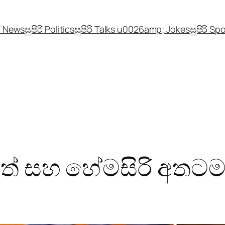
රි News
සුපිරි Politics
සුපිරි Talks u0026amp; Jokes
සුපිරි Sp
ිත් සහ හේමසිරි අතටම