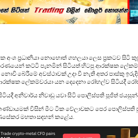
 අංශ ප්‍රධානියා නොහොත් ගහලයා ලෙස ප්‍රකටව සිටි කු
රණයෙන් කට්ටි පැනමින් සිටියත් හිටපු ආරක්ෂක ලේකම් හේම
 නොවී බේරීමේ අවස්ථාවක් උදා වී නැති අතර පාස්කු ඉරුද
 ආරක්ෂක ලේකම්වරයා යන දෙදෙනා රෝහල්ව සිටියදී රෝ
ටියදී අනිවාර්ය නිවාඩු යවා සිටි පොලිස්පති පූජිත් ජයස
ණ්ඩායමක් විසින් මීට ටික වේලාවකට පෙර පොලිස්පති ප
් ගුණසේකර මහතා සඳහන් කළේය.