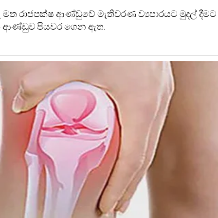
මත රාජපක්ෂ ආණ්ඩුවේ මැතිවරණ ව්‍යපාරයට මුදල් දීමට 
ික ආණ්ඩුව පියවර ගෙන ඇත.