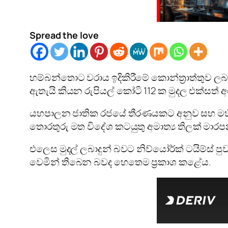
Spread the love
හම්බන්තොට වරාය ඉදිකිරීමේ කොන්ත්‍රාත්තුව ලබ
ඇතැයි කියන රුපියල් කෝටි 112 ක මුදල එක්‌සත් අ
යහපාලන ජාතික රජයේ තීරණයකට අනුව සහ මහින්ද
තොරතුරු මත විදේශ කටයුතු අමාත්‍ය තිලක් මාර
එලෙස මුදල් ලබාදුන් බවට නිව්යෝර්ක්‌ ටයිම්ස්‌
වෙමින් තිබෙන බවද හෙතෙම ප්‍රකාශ කළේය.