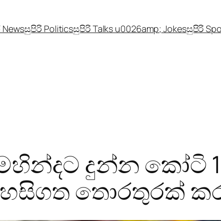
රි News
සුපිරි Politics
සුපිරි Talks u0026amp; Jokes
සුපිරි Sp
මහින්දට දුන්න කෝටි 11
 රහසිගත තොරතුරක් කර