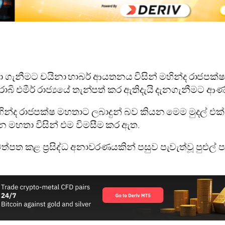
ා ගැනීමට චයිනා හාබර් ආයතනය විසින් මහින්ද රාජපක්‌
රාබි එමීර් රාජ්‍යයේ තැන්පත් කර ඇතිදැයි දැනගැනීමට ආණ
 රාජපක්ෂ මහතාට ලබාදුන් බව කියන මෙම මුදල් එක්සත්
පන මහතා විසින් එම විමසීම කර ඇත.
 පුවත්පත කළ ප්‍රසිද්ධ අනාවරණයකින් පසුව පැවැත්වූ පුළ