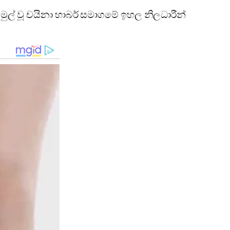
මුල් වූ චයිනා හාබර් සමාගමේ ඉහල නිලධාරීන්