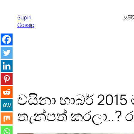
Skip
to
Supiri
සුපි
content
Gossip
චයිනා හාබර් 2015 
තැන්පත් කරලා..?