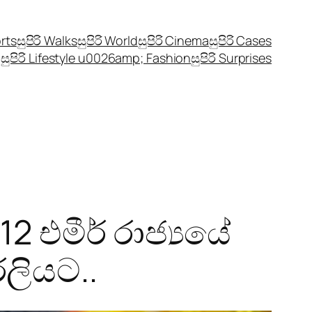
orts
සුපිරි Walks
සුපිරි World
සුපිරි Cinema
සුපිරි Cases
සුපිරි Lifestyle u0026amp; Fashion
සුපිරි Surprises
2 එමීර් රාජ්‍යයේ
ලියට..