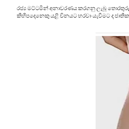
රජ්‍ය මට්ටමින් අනාවරණය කරගනු ලැබූ තොරතුරු 
කිහිපදෙනෙකු යළි චිනයට හරවා යැවීමට ද ජාත