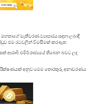
ෂ මහතාගේ මැතිවරණ ව්‍යාපාරය සඳහා ලබාදී
්‌ඩුව එම රටවලින් විමසීමක්‌ කර ඇත.
 ආරාබි එමීර් රාජ්‍යයේ තිබෙන බවට ලද
ුල් පරීක්‌ෂණයක්‌ අනුව මෙම තොරතුරු අනාවරණය