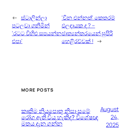
←
ස්ටාලින්ලා
‘චීන එන්නත්‘ කෙතරම්
පටලවා ගනිමින්
ඵලදායක ද ? –
‘රටට විහිළු සපයන්න
ජාත්‍යන්තරයෙන් සුපිරි
එපා‘
හෙළිරව්වක් !
→
MORE POSTS
August
කෘතිම නියපොතු නිසා සමේ
රෝග ඇති විය හැකිද? විශේෂඥ
24,
මතය දැන ගන්න
2025