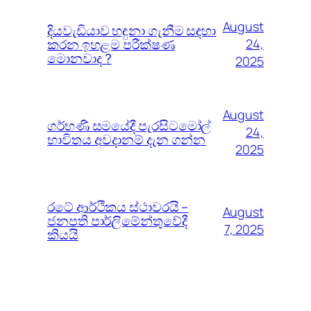
August
දියවැඩියාව හඳුනා ගැනීම සඳහා
කරන ඉහළම පරීක්ෂණ
24,
මොනවාද ?
2025
August
ගර්භණී සමයේදී පැරසිටමෝල්
24,
භාවිතය අවදානම් දැන ගන්න
2025
රටේ ආර්ථිකය ස්ථාවරයි –
August
ජනපති පාර්ලිමේන්තුවේදී
7, 2025
කියයි