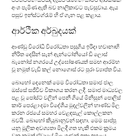
අංශ පැමිණ ඇති බව නාලිකාවට පැවසුවාය. ඇය
පසුව ඉන්ස්ටග්රෑම් හි ඒ ගැන පළ කළාය.
ආර්ථික අර්බුදයක්
ආණ්ඩු විරෝධී විරෝධතා පසුගිය ඉරිදා හවානාහි
නිරිත දෙසින් සැන් ඇන්ටෝනියෝ ඩි ලොස්
බැනෝස් නගරයේ උද්ඝෝෂණයත් සමඟ ආරම්භ
වූ නමුත් වැඩි කල් නොගොස් රට පුරා ව්‍යාප්ත විය.
බොහෝ දෙනෙක් මෙම විරෝධතා සමාජ ජාල
ඔස්සේ සජීවීව විකාශය කරන ලදී. සමාජ මාධ්‍යවල
පළ වූ පෝස්ට් වලින් පෙනී ගියේ මිනිසුන් පොලිස්
කාර් පෙරළා දමා විදේශීය මුදල්වලින් භාණ්ඩ මිල
කරන රජයේ සමහර වෙළඳසැල් කොල්ලකන
බවයි. බොහෝ කියුබානුවන් සඳහා, මෙම සාප්පු
යනු මූලික අවශ්‍යතා මිලදී ගත හැකි එකම ක්‍රමය
වන නමුත් ඒවායේ මිල ගණන් ඉතා ඉහළය.