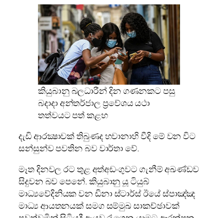
කියුබානු බලධාරීන් දින ගණනකට පසු
බදාදා අන්තර්ජාල ප්‍රවේශය යථා
තත්වයට පත් කළහ
දැඩි ආරක්‍ෂාවක් තිබුණද හවානාහි වීදි මේ වන විට
සන්සුන්ව පවතින බව වාර්තා වේ.
මෑත දිනවල රට තුළ අත්අඩංගුවට ගැනීම් අඛණ්ඩව
සිදුවන බව පෙනේ. කියුබානු යූ ටියුබ්
මාධ්‍යවේදිනියක වන ඩිනා ස්ටාර්ස් ඊයේ ස්පාඤ්ඤ
මාධ්‍ය ආයතනයක් සමග සම්මුඛ සාකච්ඡාවක්
පවත්වමින් සිටියදී ඇයව රැගෙන යාමට ආරක්ෂක