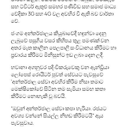
සහ ට්විටර් ඇතුළු සමහර පණිවිඩ සහ සමාජ මාධ්‍ය
වේදිකා 3G සහ 4G වල අවහිර වී ඇති බව වාර්තා
වේ.
ජංගම අන්තර්ජාලය කියුබාවේදී හඳුන්වා දෙනු
ලැබුවේ පසුගිය වසර කිහිපය තුළ පමණක් වන
අතර මෑත කාලීන පෙලපාලි සංවිධානය කිරීමට හා
ප්‍රචාරය කිරීමට මිනිසුන්ට ඉඩ ලබා දෙන ලදී.
හවානා අගනුවර පදිංචිකරුවෙකු වන ඇන්ඩ්‍රියා
ලෝපෙස් රොයිටර් පුවත් සේවයට පැවසුවේ
‘අන්තර්ජාල සේවා අවහිර කිරීම නිසා තමාට
මෙක්ෂිකෝවේ සිටින තම සැමියා සමඟ කතා
කිරීමට නොහැකි වූ බවයි.
“ඔවුන් අන්තර්ජාල සේවා කපා හැරියා. රජයට
අවශ්‍ය වන්නේ සියල්ල නිහඩ කිරීමටයි” ඇය
පැවසුවාය.