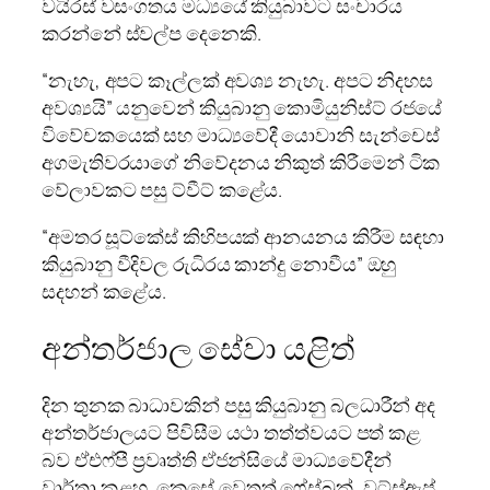
වයිරස් වසංගතය මධ්‍යයේ කියුබාවට සංචාරය
කරන්නේ ස්වල්ප දෙනෙකි.
“නැහැ, අපට කෑල්ලක් අවශ්‍ය නැහැ. අපට නිදහස
අවශ්‍යයි” යනුවෙන් කියුබානු කොමියුනිස්ට් රජයේ
විවේචකයෙක් සහ මාධ්‍යවේදී යොවානි සැන්චෙස්
අගමැතිවරයාගේ නිවේදනය නිකුත් කිරීමෙන් ටික
වේලාවකට පසු ට්වීට් කළේය.
“අමතර සූට්කේස් කිහිපයක් ආනයනය කිරීම සඳහා
කියුබානු වීදිවල රුධිරය කාන්දු නොවීය” ඔහු
සදහන් කළේය.
අන්තර්ජාල සේවා යළිත්
දින තුනක බාධාවකින් පසු කියුබානු බලධාරීන් අද
අන්තර්ජාලයට පිවිසීම යථා තත්ත්වයට පත් කළ
බව ඒඑෆ්පී ප්‍රවෘත්ති ඒජන්සියේ මාධ්‍යවේදීන්
වාර්තා කළහ. කෙසේ වෙතත් ෆේස්බුක්, වට්ස්ඇප්