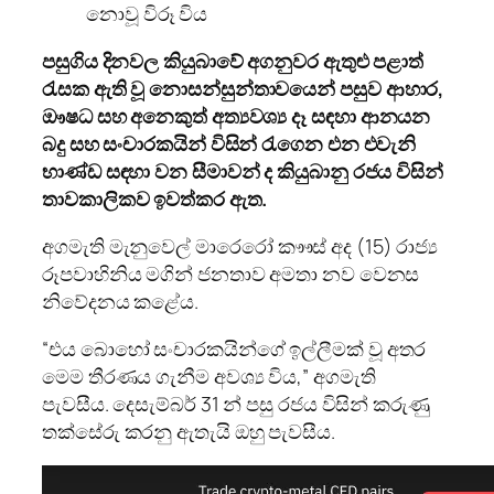
නොවූ විරූ විය
පසුගිය දිනවල කියුබාවේ අගනුවර ඇතුළු පළාත්
රැසක ඇති වූ නොසන්සුන්තාවයෙන් පසුව ආහාර,
ඖෂධ සහ අනෙකුත් අත්‍යවශ්‍ය දෑ සඳහා ආනයන
බදු සහ සංචාරකයින් විසින් රැගෙන එන එවැනි
භාණ්ඩ සඳහා වන සීමාවන් ද කියුබානු රජය විසින්
තාවකාලිකව ඉවත්කර ඇත.
අගමැති මැනුවෙල් මාරෙරෝ කෟෟස් අද (15) රාජ්‍ය
රූපවාහිනිය මගින් ජනතාව අමතා නව වෙනස
නිවේදනය කළේය.
“එය බොහෝ සංචාරකයින්ගේ ඉල්ලීමක් වූ අතර
මෙම තීරණය ගැනීම අවශ්‍ය විය,” අගමැති
පැවසීය. දෙසැම්බර් 31 න් පසු රජය විසින් කරුණු
තක්සේරු කරනු ඇතැයි ඔහු පැවසීය.