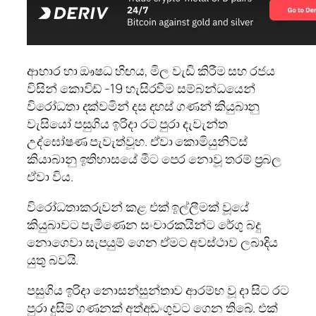
ආහාර හා ඖෂධ හිඟය, මිල වැඩි කිරීම සහ රජය
විසින් කොවිඩ් -19 හැසිරවීම සම්බන්ධයෙන්
විරෝධතා දක්වමින් දස දහස් ගණන් කියුබානු
වැසියෝ පසුගිය ඉරිදා රට පුරා දැවැන්ත
උද්ඝෝෂණ පැවැත්වූහ. ඒවා කොමියුනිට්ස්
කියාබානු ඉතිහාසයේ මීට පෙර නොවූ තරම් ප්‍රබල
ඒවා විය.
විරෝධතාකරුවන් කළ එක් ඉල්ලීමක් වූයේ
කියුබාවට පැමිණෙන සංචාරකයින්ට රේගු බදු
නොගෙවා සැපයුම් ගෙන ඒමට අවස්ථාව ලබාදිය
යුතු බවයි.
පසුගිය ඉරිදා නොසන්සුන්තාව ආරම්භ වූ දා සිට රට
පුරා දුසිම් ගණනක් අත්අඩංගුවට ගෙන තිබේ. එක්