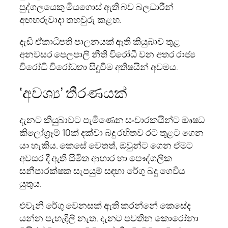
පුද්ගලයෙකු මියගොස් ඇති බව බලධාරීන්
අඟහරුවාදා තහවුරු කළහ.
දැඩි ඒකාධිපති පාලනයක් ඇති කියුබාව තුළ
අනවසර පෙලපාලි නීති විරෝධී වන අතර රාජ්‍ය
විරෝධී විරෝධතා සිදුවීම අතිෂයින් අවමය.
‘අවශ්‍ය’ තීරණයක්
දැනට කියුබාවට පැමිණෙන සංචාරකයින්ට ඖෂධ
කිලෝග්‍රෑම් 10ක් දක්වා බදු රහිතව රට තුළට ගෙන
යා හැකිය. කෙසේ වෙතත්, ඔවුන්ට ගෙන ඒමට
අවසර දී ඇති සීමිත ආහාර හා පෞද්ගලික
සනීපාරක්ෂක සැපයුම් සඳහා රේගු බදු ගෙවිය
යුතුය.
එවැනි රේගු වෙනසක් ඇති කරන්නේ කෙසේද
යන්න පැහැදිලි නැත. දැනට පවතින කොරෝනා