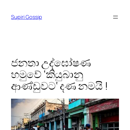
Skip
to
Supiri Gossip
content
ජනතා උද්ඝෝෂණ
හමුවේ ‘කියුබානු
ආණ්ඩුවට‘ දණ නමයි !