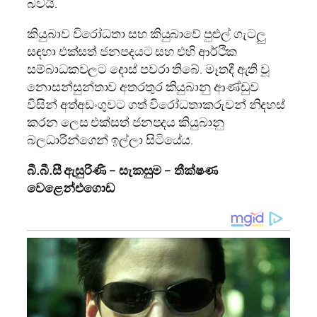
බවයි.
කියුබාව විරෝධතා සහ කියුබාවේ පුළුල් ගැටලු
සඳහා එක්සත් ජනපදයට සහ එහි ආර්ථික
සම්බාධකවලට දොස් පවරා තිබේ. මෑතදී ඇති වූ
නොසන්සුන්තාව අතරතුර කියුබානු ආණ්ඩුව
විසින් අත්අඩංගුවට ගත් විරෝධතාකරුවන් නිදහස්
කරන ලෙස එක්සත් ජනපදය කියුබානු
බලධාරීන්ගෙන් ඉල්ලා සිටියේය.
බී.බී.සී ඇසුරිණි – සැකසුම – තීක්ෂණ
වෙළෙන්එගොඩ