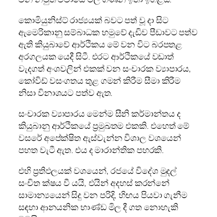
කොමියුනිස්ට් රාජ්‍යයක් බවට පත් වූ දා සිට
ඇමෙරිකානු සම්බාධක හමුවේ දැඩිව පීඩාවට පත්ව
ඇති කියුබාවේ ආර්ථිකය මේ වන විට බරපතළ
අරගලයක යෙදී සිටී. එරට ආර්ථිකයේ වඩාත්
වැදගත් අංශවලින් එකක් වන සංචාරක ව්‍යාපාරය,
කෝවිඩ් වසංගතය තුළ ගමන් කිරීම සීමා කිරීම
නිසා විනාශයට පත්ව ඇත.
සංචාරක ව්‍යාපාරය මෙන්ම සීනි කර්මාන්තය ද
කියුබානු ආර්ථිකයේ ප්‍රමුඛතම එකකි. එහෙත් මේ
වසරේ අපේක්ෂිත ඇස්වැන්න විශාල වශයෙන්
පහත වැටී ඇත. එය ද මාරාන්තික පහරකි.
එහි ප්‍රතිඵලයක් වශයෙන්, රජයේ විදේශ මුදල්
සංචිත ක්ෂය වී යයි, එයින් අදහස් කරන්නේ
සාමාන්‍යයෙන් සිදු වන පරිදි, හිඟය පියවා ගැනීම
සඳහා ආනයනික භාණ්ඩ මිල දී ගත නොහැකි