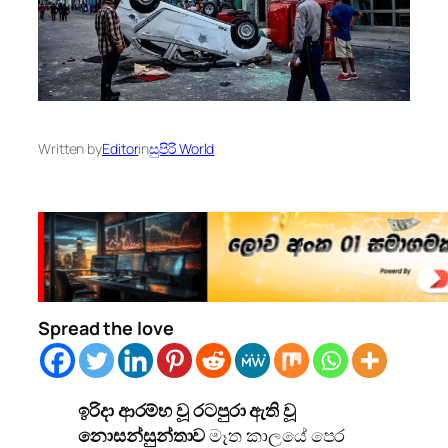
Written by
Editor
in
සුපිරි World
Spread the love
ඉරිදා ආරම්භ වූ රටපුරා ඇති වූ
නොසන්සුන්තාව
මෑත කාලයේ පෙර