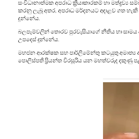
සංවිධානාත්මක අපරාධ ක්‍රියාකාරකම් හා මත්ද්‍රව්‍ය
කරනු ලැබූ අතර, අපරාධ මර්දනයට අදාළව ගත හැකි සි
දුන්නේය.
බලපෑම්වලින් තොරව පුරවැසියාගේ නීතිය හා සාමය ආ
උපදෙස් දුන්නේය.
මහජන ආරක්ෂක සහ පාර්ලිමේන්තු කටයුතු අමාත්‍ය 
පොලිස්පති ප්‍රියන්ත විරසූරිය යන මහත්වරුද දකුණු ප