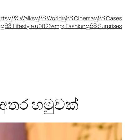
orts
සුපිරි Walks
සුපිරි World
සුපිරි Cinema
සුපිරි Cases
සුපිරි Lifestyle u0026amp; Fashion
සුපිරි Surprises
 අතර හමුවක්