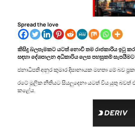
Spread the love
කිසිදු බලපෑමකට යටත් නොවී තම රාජකාරිය ඉටු කරන
සඳහා දේශපාලන අධිකාරිය ලෙස පහසුකම් සැපයීමට
ජනාධිපති අනුර කුමාර දිසානායක මහතා මේ බව ප්‍රක
රටේ මූලික නීතියට සියලුදෙනා යටත් විය යුතු බවත
කළේය.