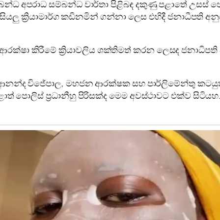
 සම්බන්ධ අපරාධ සම්බන්ධ වාර්තා පිළිබඳ දකුණු පළාතේ උසස් ප
යලු ක්‍රියාමාර්ග කඩිනමින් ගන්නා ලෙස එහිදී ජනාධීපති අන
රක්ෂා කිරීමේ ක්‍රියාවලිය ශක්තිමත් කරන ලෙසද ජනාධිපති 
ආනන්ද විජේපාල, මහජන ආරක්ෂක සහ පාර්ලිමේන්තු කටයුතු
ළාත් පොලිස් ප්‍රධානීහු පිරිසක්ද මෙම අවස්ථාවට එක්ව සිටියහ