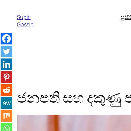
Skip
to
Supiri
සුපි
content
Gossip
ජනපති සහ දකුණු ප