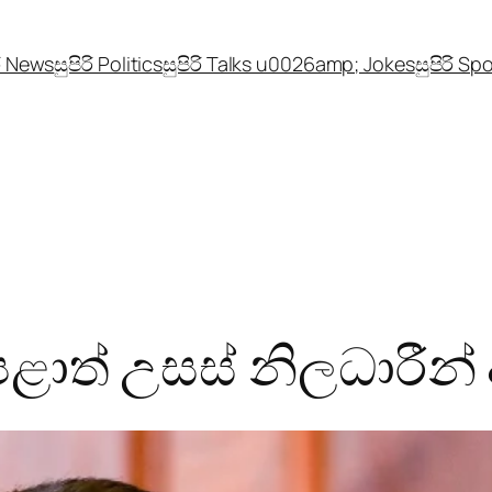
රි News
සුපිරි Politics
සුපිරි Talks u0026amp; Jokes
සුපිරි Sp
ළාත් උසස් නිලධාරීන්