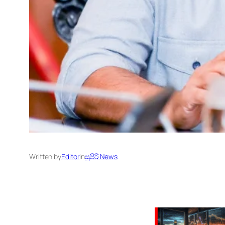
Written by
Editor
in
සුපිරි News