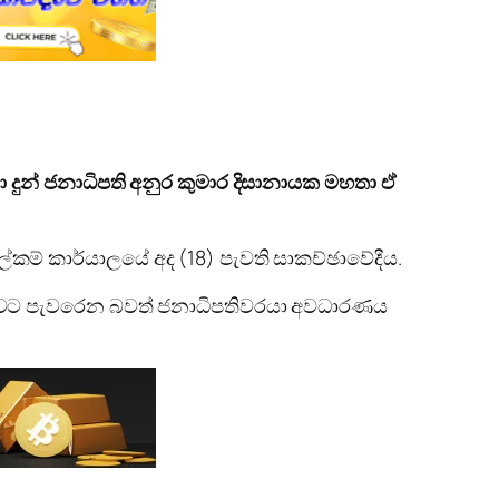
 දුන් ජනාධිපති අනුර කුමාර දිසානායක මහතා ඒ
ේකම් කාර්යාලයේ අද (18) පැවති සාකච්ඡාවේදීය.
ේන්තුවට පැවරෙන බවත් ජනාධිපතිවරයා අවධාරණය