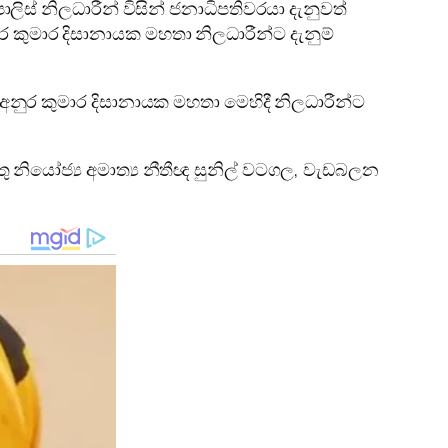
ොලිස් නිලධාරීන් විසින් ජනාධිපතිවරයා දැනුවත්
ුර කුමාර දිසානායක මහතා නිලධාරීන්ට දැනුම්
අනුර කුමාර දිසානායක මහතා මෙහිදී නිලධාරීන්ට
 නියෝජ්‍ය අමාත්‍ය නීතීඥ සුනිල් වටගල, වැඩබලන
.