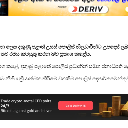
 ලෙස දකුණු පළාත් උසස් පොලිස් නිලධාරීන්ට උපදෙස් ලබා
 තම රජය කටයුතු කරන බව ප්‍රකාශ කළේය.
ාශ කළේ, දකුණු පළාතේ පොලිස් ප්‍රධානීන් සමඟ ජනාධිපති ල
් එම නීතිය ක්‍රියාත්මක කිරීමේ වගකිම පොලිස් දෙපාර්තම