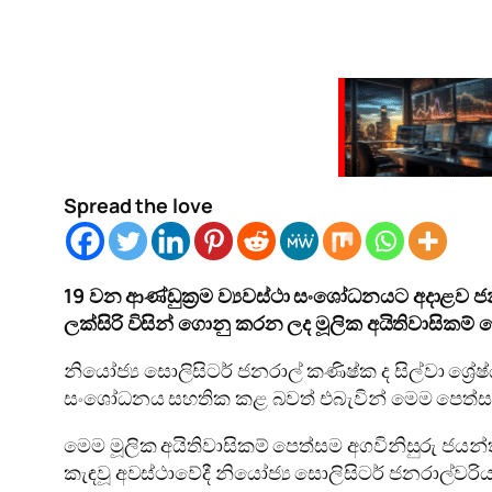
Spread the love
19
වන ආණ්ඩුක්‍රම ව්‍යවස්ථා සංශෝධනයට අදාළව 
ලක්සිරි විසින් ගොනු කරන ලද මූලික අයිතිවාසිකම
නියෝජ්‍ය සොලිසිටර් ජනරාල් කණිෂ්ක ද සිල්වා ශ්‍රේ
සංශෝධනය සහතික කළ බවත් එබැවින් මෙම පෙත්සම
මෙම මූලික අයිතිවාසිකම් පෙත්සම අගවිනිසුරු ජයන්ත ජය
කැඳවූ අවස්ථාවේදී නියෝජ්‍ය සොලිසිටර් ජනරාල්වරිය