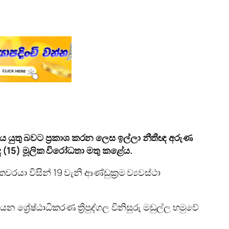
යුතු බවට ප්‍රකාශ කරන ලෙස ඉල්ලා නීතීඥ අරුණ
ද
(15)
මූලික විරෝධතා මතු කළේය.
රයා විසින් 19 වැනි ආණ්ඩුක්‍රම ව්‍යවස්ථා
න ශ්‍රේෂ්ඨාධිකරණ ත්‍රිපුද්ගල විනිසුරු මඩුල්ල හමුවේ