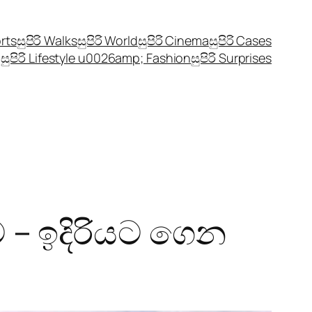
orts
සුපිරි Walks
සුපිරි World
සුපිරි Cinema
සුපිරි Cases
සුපිරි Lifestyle u0026amp; Fashion
සුපිරි Surprises
– ඉදිරියට ගෙන