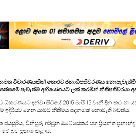
ජනමත විචාරණයකින් තොරව ජනාධිපතිවරණය නොපැවැත්විය 
් පෙත්සමේ පැවැත්ම අභියෝගයට ලක් කරමින් නීතිපතිවරයා අ
ෂ්ඨාධිකරණයට දන්වා සිටියේ 2015 මැයි 15 වැනි දින කථානායකව
 ඉදිරියට ගෙන යාමට නීතිමය පදනමක් නොමැති බවත්ය.
සූරිය, විනිසුරු අර්ජුන ඔබේසේකර සහ ප්‍රියන්ත ප්‍රනාන්දු ය
 මේ බව ප්‍රකාශ කළාය.