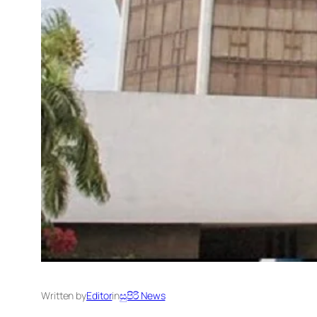
Written by
Editor
in
සුපිරි News