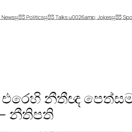
රි News
සුපිරි Politics
සුපිරි Talks u0026amp; Jokes
සුපිරි Sp
රෙහි නීතීඥ පෙත්සම 
 නීතිපති