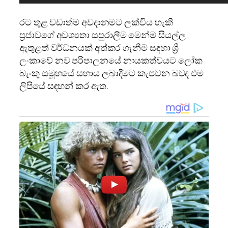
රට තුළ වඩාත්ම අවදානමට ලක්විය හැකි
ප්‍රජාවගේ අවශ්‍යතා සපුරාලීම මෙන්ම සියල්ල
ඇතුළත් වර්ධනයක් අත්කර ගැනීම සඳහා ශ්‍රී
ලංකාවේ නව පරිපාලනයේ නායකත්වයට ලෝක
බැංකු සමූහයේ සහාය ලබාදීමට කැපවන බවද එම
ලිපියේ සඳහන් කර ඇත.