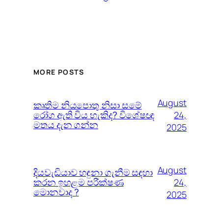
MORE POSTS
August
කෘතිම නියපොතු නිසා සමේ
රෝග ඇති විය හැකිද? විශේෂඥ
24,
මතය දැන ගන්න
2025
August
දියවැඩියාව හඳුනා ගැනීම සඳහා
කරන ඉහළම පරීක්ෂණ
24,
මොනවාද ?
2025