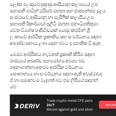
ලෝක බැංකුවේ දකුණු ආසියානු කලාපයේ උප
සභාපති මාටින් රයිසර් මහතා සහ ජාත්‍යන්තර මූල්‍ය
සංස්ථාවේ ආසියානු හා පැසිෆික් කලාපීය උප
සභාපති රිකාර්ඩෝ පුලිටි මහතා ජනාධිපතිතුමා
වෙත විශේෂ පණිවිඩයක් යොමු කරමින් ශ්‍රී
ලංකාවේ ආර්ථික ප්‍රකෘතිය සහ සංවර්ධනය සඳහා
අඛණ්ඩ සහාය ලබා දෙන බවට ද සහතික වී ඇත.
මෙරට ආර්ථිකය නැවතත් ප්‍රකෘති කිරීම සඳහා
රාජ්‍යයේ අඛණ්ඩ සහයෝගය අවශ්‍ය බව
හඳුනාගන්නා අතරම ආර්ථික වර්ධනය,
සෞභාග්‍යය හා සංවර්ධනය සඳහා ඇති අවස්ථාවද
ඒ හා සමානවම වැදගත් බව එම ලිපියේ සඳහන්
වේ.