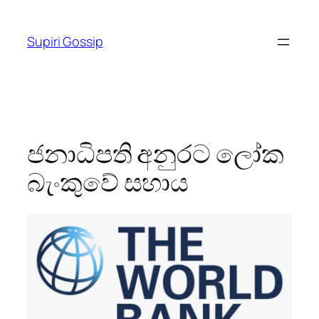
Skip
to
Supiri Gossip
content
ජනාධිපති අනුරට ලෝක
බැංකුවේ සහාය