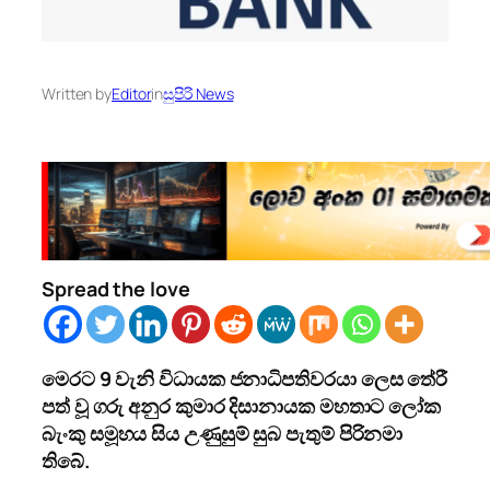
Written by
Editor
in
සුපිරි News
Spread the love
මෙරට 9 වැනි විධායක ජනාධිපතිවරයා ලෙස තේරී
පත් වූ ගරු අනුර කුමාර දිසානායක මහතාට ලෝක
බැංකු සමූහය සිය උණුසුම් සුබ පැතුම් පිරිනමා
තිබේ.