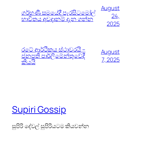
August
ගර්භණී සමයේදී පැරසිටමෝල්
24,
භාවිතය අවදානම් දැන ගන්න
2025
රටේ ආර්ථිකය ස්ථාවරයි –
August
ජනපති පාර්ලිමේන්තුවේදී
7, 2025
කියයි
Supiri Gossip
සුපිරි දේවල් සුපිරියටම කියවන්න