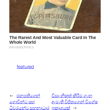
featured
←
ජනපතිගෙන්
වීසා නිකුත් කිරීම ගැන
ගොවීන්ට සහ
ඇමැති විජිතගෙන් විශේෂ
ධීවරයන්ට සහනාධාර
ප්‍රකාශයක්
→