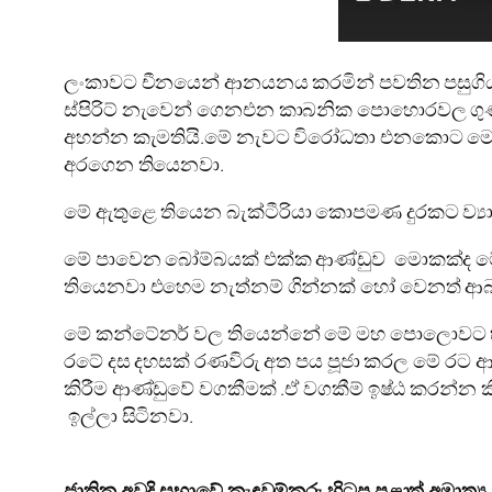
ලංකාවට චීනයෙන් ආනයනය කරමින් පවතින පසුගිය සැ
ස්පිරිට් නැවෙන් ගෙනඑන කාබනික පොහොරවල ගුණාත
අහන්න කැමතියි.මේ නැවට විරෝධතා එනකොට මෙන
අරගෙන තියෙනවා.
මේ ඇතුළෙ තියෙන බැක්ටීරියා කොපමණ දුරකට ව්‍ය
මේ පාවෙන බෝම්බයක් එක්ක ආණ්ඩුව මොකක්ද මේ කර
තියෙනවා එහෙම නැත්නම් ගින්නක් හෝ වෙනත් ආ
මේ කන්ටේනර් වල තියෙන්නේ මේ මහ පොලොවට හල
රටේ දස දහසක් රණවිරු අත පය පූජා කරල මේ රට ආ
කිරීම ආණ්ඩුවේ වගකීමක් .ඒ වගකීම් ඉෂ්ඨ කරන්න 
ඉල්ලා සිටිනවා.
ජාතික අවදි සභාවේ කැඳවුම්කරු හිටපු පළාත් අමාත්‍ය