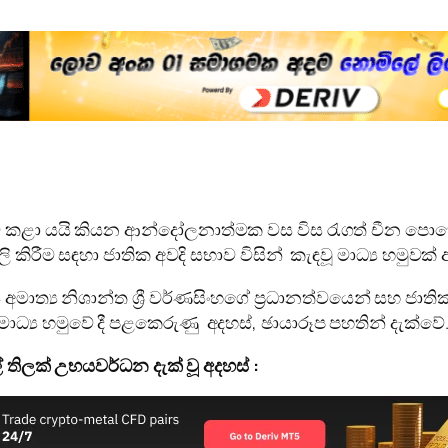
 කළා යයි කියන ආන්දෝලනාත්මක වස විස රැගත් චීන පොහොර න
 කිරීම සඳහා ජාතික අවදි සභාව විසින් කැඳවූ මාධ්‍ය හමුවක් 
අමාත්‍ය නිශාන්ත ශ්‍රී වර්ණසිංහගේ ප්‍රධානත්වයෙන් සහ ජාති
්‍ය හමුවේ දී පළකෙරුණු අදහස්, ඡායාරූප පහතින් දැක්වේ
් තිලක් උභයවර්ධන දැක් වූ අදහස් :