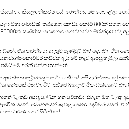
තියක් නෑ කියලා. නිකම්ම පස් ,රොන්මඩ මේ ගෙනල්ලා ග
ා කියලා මහා වංචාවක් කරගෙන යනවා. කෝටි 800ක් එතන
ටොන් 96000ක් කාබනික පොහොර ගෙන්නන්න මහින්දානන්ද අ
න ඕනේ. ඒක කරන්නෙ නැතුව ඇණවුම් බාර දෙනවා. ඒක අපේ රටට
යෙනවා.අපි කොච්චර කිව්වත් ඇයි මේ නැව ආපසු හැරිලා ය
තමයි මේ අරන් එන්න හදන්නේ .
එක ආරක්ෂක ලේකම්තුමාගේ වගකීමක්. අපි ආරක්ෂක ලේකම්
ික දෝෂයක් එනවා. ඊට පස්සේ බහාලුම් ටික ඔක්කොම බාන
ිනාගත් බැංකුව අසාදු ලේඛන ගත වෙනවා. ඒගැන මහ බැංකු
්,ඇමරිකාවෙන්, ඕමානයෙන් බැහැලා සතර දෙවිවරු වගේ. 
දියට අවධාරණය කර සිටින්නේ.