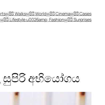
orts
සුපිරි Walks
සුපිරි World
සුපිරි Cinema
සුපිරි Cases
සුපිරි Lifestyle u0026amp; Fashion
සුපිරි Surprises
සුපිරි අභියෝගය