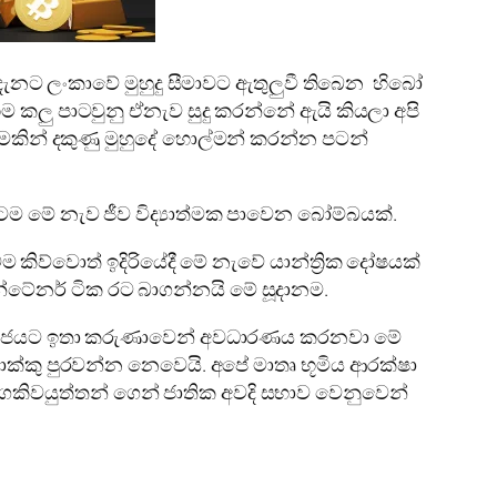
ැනට ලංකාවේ මුහුදු සීමාවට ඇතුලුවී තිබෙන හිබෝ
කලු පාටවුනු ඒනැව සුදු කරන්නේ ඇයි කියලා අපි
න් දකුණු මුහුදේ හොල්මන් කරන්න පටන්
 මේ නැව ජීව විද්‍යාත්මක පාවෙන බෝම්බයක්.
ව්වොත් ඉදිරියේදී මේ නැවේ යාන්ත්‍රික දෝෂයක්
ේනර් ටික රට බාගන්නයි මේ සූදානම.
ි රජයට ඉතා කරුණාවෙන් අවධාරණය කරනවා මේ
්කු පුරවන්න නෙවෙයි. අපේ මාතෘ භූමිය ආරක්ෂා
වගකිවයුත්තන් ගෙන් ජාතික අවදි සභාව වෙනුවෙන්