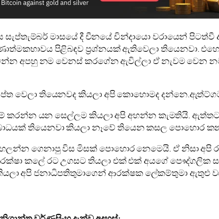
ප්තැම්බර් මාසයේ දී චීනයේ චින්දායො වරායෙන් පිටත්වී ද
්මකභාවය පිළිබඳව ප්‍රශ්නයක් ඇතිවෙලා තියෙනවා. එහෙම 
්න අපහු නම වෙනස් කරගේන ඇවිල්ලා ඒ නැවම වෙන නමකි
ාප්ත වෙලා තියෙනවද කියලා අපි කොහොමද දන්නෙ.ඇත්ට්ගටම
න්න යන සෙල්ලම කියලා අපි අහන්න කැමතියි. ඇත්තටම කි
බාධයක් තියෙනවා කියලා නෑවේ තියෙන කසල පොහොර කන්ට
න්න ගෙනාපු විස මිසක් පොහොර නෙමෙයි. ඒ නිසා අප
රක්ෂා කලේ රට උගසට තියලා එක් එක් අයගේ පෞද්ගලික සාක
කියලා අපි ජනාධිපතිතුමාගෙන් ආරක්ෂක ලේකම්තුමා ඇතුළු 
 නිශාන්ත වර්ණසිංහ දැක්වූ අදහස්: