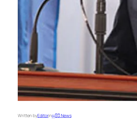
Written by
Editor
in
සුපිරි News