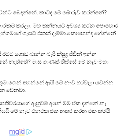
ොවින්ට බෙදන්නේ. කාටද මේ බොරුව කරන්නේ?
 හොරකම් කරලා. මහ කන්නයට අවශ්‍ය කරන පොහොර
ලූත්ගමගේ ගැසට් එකක් දැම්මා.කොහෙන්ද ගේන්නේ
 ගොඩ බාන්න බැරි ක්ෂුද්‍ර ජීවීන් ඉන්න
න්නේ නැත්තේ? මාස ගාණක් තිස්සේ මේ නැව මහා
 තුමාගෙන් අහන්නේ ඇයි මේ නැව හරවලා යවන්න
්න වෙනවා.
 අධිපතිවරයාගේ ඇහුවම අනේ මම ඒක දන්නේ නෑ
ඒ නිසයි මේ නැව එනඑක එක නතර කරන එක තමයි