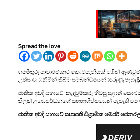
Spread the love
ගජමිතුරු ජාවාරම්කාර කොම්පැනියක් මගින් ඇණවුම්
උත්සාහ ගනිමින් තිබීම සම්බන්ධයෙන් කරුණු පැහැදිලි
ජාතික අවදි සභාවේ කැඳවුම්කරු හිටපු පළාත් සෞඛ්‍ය 
තිලක් උභයවර්ධනගේ සහභාගිත්වයෙන් පැවැති එම මාධ
ජාතික අවදි සභාවේ සභාපති විශ්‍රාමික මේජර් ජෙනරල