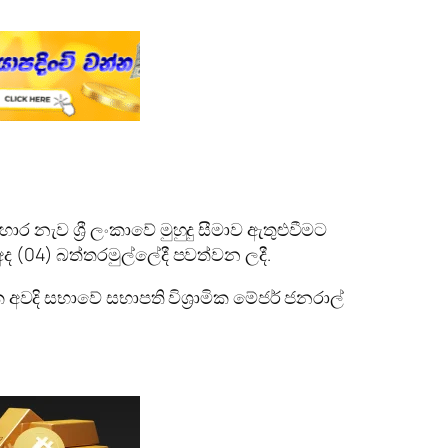
ැව ශ්‍රී ලංකාවේ මුහුදු සීමාව ඇතුළුවීමට
අද (04) බත්තරමුල්ලේදී පවත්වන ලදී.
ක අවදි සභාවේ සභාපති විශ්‍රාමික මේජර් ජනරාල්
.