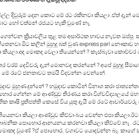
ල්ල දිවුරුම් දෙන කොට මේ රට රකිනවා කියලා .ඒත් දැන
ාට හෝ වත්මන් රජයට හැකි වුණේ නෑ.
න්වන ක්‍රියාවලිය තුළ තම අසාර්ථක භාවය නැවත ඔප්පු ක
ට හිතෙනවා.මීට කලින් මුහුදු බත් වුණ express parl නෞකාව 
වා කියලා.අද මොකද වෙලා තියෙන්නේ ? කැස්බෑවා කොච්චර ම
ර වරම් දෙවිවරු දැන් මොනවද කරන්නේ ? අපේ මුහුදු සීම
නිසා මේ රටේ ජනතාවට තමයි විදවන්න වෙන්නේ.
 මුහුණ දුන්නේ ? හමුදාව කොටින් විනාශ කරා ජාත්‍යන්තර 
හොර ගේන්න මේ ආණ්ඩුව තීරණය කරා.විශ්වවිද්‍යාලයේ මහ
ෘෂි ප්‍රතිපත්ති කෙසේ විය යුතු දැයි මේ රටේ ආචාර්යවරු 
යෙනවා කියලා ආණ්ඩුව කිව්වා බය වෙන්න එපා කියලා.ඊ
කාබනික පොහොර ආනයනය කරනවා කියලා කිව්වේ නෑ . රට තු
මොකද වුණේ ?ඒ පොහොර, වගාවට යොදවන්න බෑ. කාගේ සාක