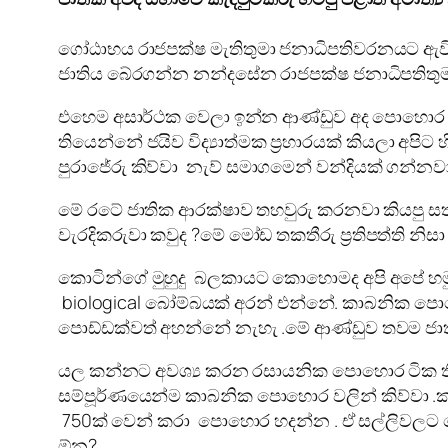
ගෝඨාභය රාජපක්ෂ මැතිතුමා ජනාධිපතිවරනයට ඇවි
ජාතිය බේරගන්න නන්දසේන රාජපක්ෂ ජනාධිපතිතුම
එහෙම අසාර්ථක වෙලා ඉන්න ආණ්ඩුව අද පොහොර ගෙ
තියෙන්නේ ජයිව විද්‍යාත්මක ප්‍රහාරයක් කියලා අපි
පුරාජේරු කිව්වා නැව් සමාගමෙන් වන්දියක් ගන්න
මේ රටේ ජාතික ආරක්ෂාව තහවුරු කරනවා කියපු සත
වැරදිකරුවා කවුද ?මේ මෝඩ තකතීරු ප්‍රතිපත්ති 
කොටින්ගේ මුහුදු බලකායට කොහොමද අපි අපේ හමුදාව
biological බෝම්බයක් අරන් එන්නේ. කාබනික පො
පොඩ්ඩක්වත් අහන්නේ නැහැ .මේ ආණ්ඩුව තවම ජාතික ක
යල කන්නට අවශ්‍ය කරන රසායනික පොහොර ටික ති
සම්පූර්ණයෙන්ම කාබනික පොහොර වලින් කිව්වා .
750ක් වෙන් කරා පොහොර හදන්න . ඒ සල්ලිවලට 
ඕන?