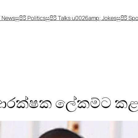
රි News
සුපිරි Politics
සුපිරි Talks u0026amp; Jokes
සුපිරි Sp
 ආරක්ෂක ලේකම්ට කළ 