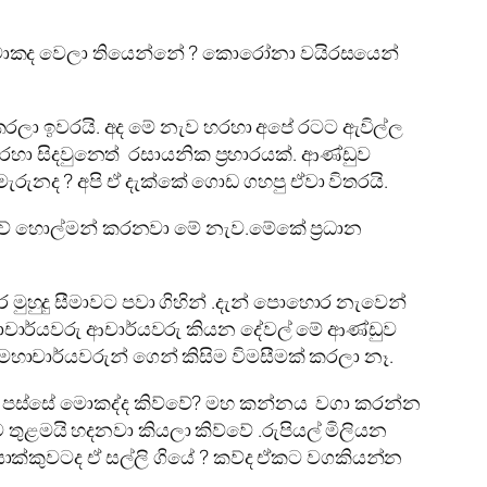
් මොකද වෙලා තියෙන්නේ ? කොරෝනා වයිරසයෙන්
රලා ඉවරයි. අද මේ නැව හරහා අපේ රටට ඇවිල්ල
හරහා සිදවුනෙත් රසායනික ප්‍රහාරයක්. ආණ්ඩුව
ැරුනද ? අපි ඒ දැක්කේ ගොඩ ගහපු ඒවා විතරයි.
ාවේ හොල්මන් කරනවා මේ නැව.මේකේ ප්‍රධාන
මුහුදු සීමාවට පවා ගිහින් .දැන් පොහොර නැවෙන්
ාචාර්යවරු ආචාර්යවරු කියන දේවල් මේ ආණ්ඩුව
මහාචාර්යවරුන් ගෙන් කිසිම විමසීමක් කරලා නෑ.
ට පස්සේ මොකද්ද කිව්වේ? මහ කන්නය වගා කරන්න
ළමයි හදනවා කියලා කිව්වේ .රුපියල් මිලියන
්කුවටද ඒ සල්ලි ගියේ ? කව්ද ඒකට වගකියන්න