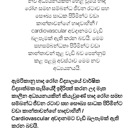
නව අධ්‍යයනයකින් හෙළි වූයේ හෘද
රෝග සමඟ සම්බන්ධ ජීවන රටාව සහ
සෞඛ්‍ය සාධක පිරිමින්ට වඩා
කාන්තාවන්ගේ හෘදවාහිනී /
cardiovascular අවදානමට වැඩි
බලපෑමක් ඇති කරන බවයි. මෙම
සහසම්බන්ධතා පිරිමින්ට වඩා
කාන්තාවන් තුළ වැඩි බව පෙන්නුම්
කළ පළමු අවස්ථාව මෙම නව
අධ්‍යයනයයි.
ඇමරිකානු හෘද රෝග විද්‍යාලයේ වාර්ෂික
විද්‍යාත්මක සැසියේදී ඉදිරිපත් කරන ලද මෑත
කාලීන අධ්‍යයනයකින් කියැවුණේ හෘද රෝග සමඟ
සම්බන්ධ ජීවන රටාව සහ සෞඛ්‍ය සාධක පිරිමින්ට
වඩා කාන්තාවන්ගේ හෘදවාහිනී
/
Cardiovascular
අවදානමට වැඩි බලපෑමක් ඇති
කරන බවයි.