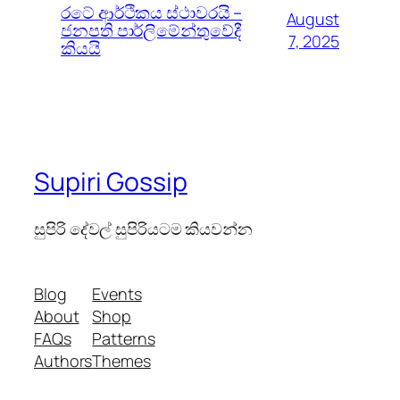
රටේ ආර්ථිකය ස්ථාවරයි –
August
ජනපති පාර්ලිමේන්තුවේදී
7, 2025
කියයි
Supiri Gossip
සුපිරි දේවල් සුපිරියටම කියවන්න
Blog
Events
About
Shop
FAQs
Patterns
Authors
Themes