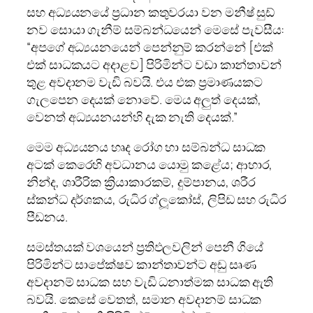
සහ අධ්‍යයනයේ ප්‍රධාන කතුවරයා වන මනීෂ් සුඩ්
නව සොයා ගැනීම් සම්බන්ධයෙන් මෙසේ පැවසීය:
“අපගේ අධ්‍යයනයෙන් පෙන්නුම් කරන්නේ [එක්
එක් සාධකයට අදාළව] පිරිමින්ට වඩා කාන්තාවන්
තුළ අවදානම වැඩි බවයි. එය එක ප්‍රමාණයකට
ගැලපෙන දෙයක් නොවේ. මෙය අලුත් දෙයක්,
වෙනත් අධ්‍යයනයන්හි දැක නැති දෙයක්.”
මෙම අධ්‍යයනය හෘද රෝග හා සම්බන්ධ සාධක
අටක් කෙරෙහි අවධානය යොමු කළේය; ආහාර,
නින්ද, ශාරීරික ක්‍රියාකාරකම්, දුම්පානය, ශරීර
ස්කන්ධ දර්ශකය, රුධිර ග්ලූකෝස්, ලිපිඩ සහ රුධිර
පීඩනය.
සමස්තයක් වශයෙන් ප්‍රතිඵලවලින් පෙනී ගියේ
පිරිමින්ට සාපේක්ෂව කාන්තාවන්ට අඩු සෘණ
අවදානම් සාධක සහ වැඩි ධනාත්මක සාධක ඇති
බවයි. කෙසේ වෙතත්, සමාන අවදානම් සාධක