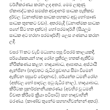
වර්ගීකරණය කරන ලද අතර, මෙම ලකුණු
ඒකාබද්ධ කර සමස්ත අවදානම් සාධක පැතිකඩ
දුර්වල (ධනාත්මක සාධක පහකට අඩු හෝ සෘණ
සාධක තුනකට වඩා), අතරමැදි (ධනාත්මක සාධක
පහේ සිට හත දක්වා) හෝ පරමාදර්ශී (සියලුම
සාධක අට හරහා පරමාදර්ශී) ලෙස ගණනය කරන
ලදී.
වසර 11 කට වැඩි මධ්‍යන්‍ය පසු විපරම් කාලයකදී,
පර්යේෂකයන් හෘද රෝග ප්‍රතිඵල හතක් ඇතිවීම
නිරීක්ෂණය කළහ. හෘදයාබාධ, ආඝාතය, අස්ථායී
ඇන්ජිනා (හදවතට රුධිර ප්‍රවාහය සීමා වීමෙන්
ඇතිවන පපුවේ වේදනාව), පර්යන්ත ධමනි රෝග
(අත්වල හෝ පාදවල පටු රුධිර නාල), හෘදයාබාධ,
කිරීටක පුනර්ජනනීයකරණය (අවහිර වූ ධමනි
විවෘත කිරීමේ ක්‍රියා පටිපාටි) සහ හෘදවාහිනී
මරණය. (කාණ්ඩ තුනේම සහභාගිවන්නන් අතර).