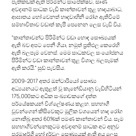
පැතිකඩක් ඇති පිරිමින්ට සාපේක්ෂව, සෘණ
අවදානම් සාධක වැඩි කාන්තාවන් තුළ හෘදයාබාධ,
ආඝාතය හෝ වෙනත් හෘදවාහිනී රෝග ඇතිවීමේ
සම්භාවිතාව වඩාත් කැපී පෙනෙන ලෙස වැඩි විය.
“කාන්තාවන්ට පිරිමින්ට වඩා හොඳ සෞඛ්‍යයක්
ඇති බව අපට පෙනී ගියා, නමුත් ප්‍රතිඵල කෙරෙහි
ඇති බලපෑම වෙනස්. මෙම සාධකවල සංයෝජනය
පිරිමින්ට වඩා කාන්තාවන් තුළ විශාල බලපෑමක්
ඇති කරයි.” සුඩ් පැවසීය.
2009-2017 අතර ඔන්ටාරියෝ සෞඛ්‍ය
අධ්‍යයනයට ඇතුළත් වූ කැනේඩියානු වැඩිහිටියන්
175,000කට අධික සංඛ්‍යාවකගේ දත්ත
පර්යේෂකයන් විශ්ලේෂණය කළහ. සහභාගී
වූවන්ගෙන් කිසිවෙකුට මූලික වශයෙන් හෘද රෝග
නොතිබූ අතර 60%ක් පමණ කාන්තාවන් විය. සෑම
සහභාගිවන්නෙකුටම අවදානම් සාධක අට අනුව
පරමාදර්ශී හෝ දුර්වල සෞඛ්‍යයක් ඇති අය ලෙස