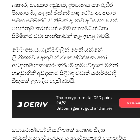
ආහාර, ව්‍යායාම අඩුකම, දුම්පානය සහ රුධිර
පීඩනය දිගු කලක් තිස්සේ හෘද රෝග අවදානම
සමඟ සම්බන්ධ වී තිබුණ ද, නව අධ්‍යයනයෙන්
පෙන්නුම් කරන්නේ මෙම සහසම්බන්ධතා
පිරිමින්ට වඩා කාන්තාවන් තුළ ඉහළ බවයි.
මෙම සොයාගැනීම්වලින් පෙනී යන්නේ
ලිංගිකත්වය අනුව නිශ්චිත පරීක්ෂණ හෝ
අවදානම් තක්සේරු කිරීමේ ක්‍රමවේදයන් මගින්
හෘදවාහිනී අවදානම පිළිබඳ වඩාත් යථාර්ථවාදී
චිත්‍රයක් ලබා දිය හැකි බවයි.
ටොරොන්ටෝ හි සනීබෲක් සෞඛ්‍ය විද්‍යා
මධ්‍යස්ථානයේ වෛද්‍ය අංශයේ සහකාර මහාචාර්ය