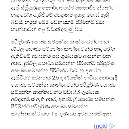
හා සසඳන විට දුර්වල හෝ අතරමැදි සෞඛ්‍යයක්
ඇති ස්ත්‍රී පුරුෂ දෙපාර්ශවයේම සහභාගිවන්නන්ට
හෘද රෝග ඇතිවීමේ අවදානම ඉහළ ගොස් ඇති
බවයි, නමුත් මෙම වෙනස්කම් පිරිමින්ට වඩා
කාන්තාවන් තුළ වඩාත් දරුණු විය.
පරිපූර්ණ සෞඛ්‍ය සම්පන්න කාන්තාවන්ට වඩා
දුර්වල සෞඛ්‍ය සම්පන්න කාන්තාවන්ට හෘද රෝග
ඇතිවීමේ අවදානම පස් ගුණයකට ආසන්න වන
අතර, දුර්වල සෞඛ්‍ය සම්පන්න පිරිමින්ට පරිපූර්ණ
සෞඛ්‍ය සම්පන්න පිරිමින්ට වඩා හෘද රෝග
ඇතිවීමේ අවදානම 2.5 ගුණයකින් වැඩිය. අතරමැදි
සෞඛ්‍ය සම්පන්න කාන්තාවන්ට පරිපූර්ණ සෞඛ්‍ය
සම්පන්න කාන්තාවන්ට වඩා 2.3 ගුණයක
අවදානමක් ඇති අතර, අතරමැදි සෞඛ්‍ය සම්පන්න
පිරිමින්ට පරිපූර්ණ සෞඛ්‍ය සම්පන්න
කාන්තාවන්ට වඩා 1.6 ගුණයක අවදානමක් ඇත.