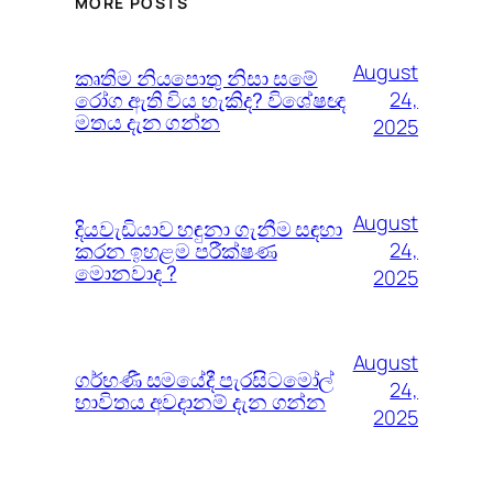
MORE POSTS
August
කෘතිම නියපොතු නිසා සමේ
රෝග ඇති විය හැකිද? විශේෂඥ
24,
මතය දැන ගන්න
2025
August
දියවැඩියාව හඳුනා ගැනීම සඳහා
කරන ඉහළම පරීක්ෂණ
24,
මොනවාද ?
2025
August
ගර්භණී සමයේදී පැරසිටමෝල්
24,
භාවිතය අවදානම් දැන ගන්න
2025