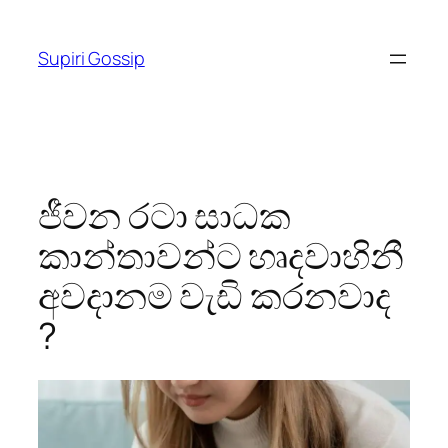
Skip
to
Supiri Gossip
content
ජීවන රටා සාධක
කාන්තාවන්ට හෘදවාහිනී
අවදානම වැඩි කරනවාද
?