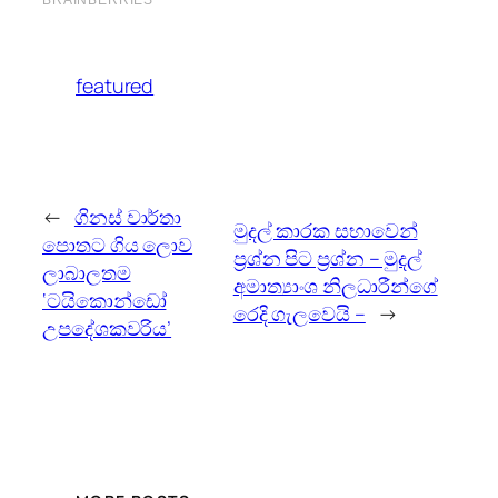
featured
←
ගිනස් වාර්තා
මුදල් කාරක සභාවෙන්
පොතට ගිය ලොව
ප්‍රශ්න පිට ප්‍රශ්න – මුදල්
ලාබාලතම
අමාත්‍යාංශ නිලධාරීන්ගේ
‘ටයිකොන්ඩෝ
රෙදි ගැලවෙයි –
→
උපදේශකවරිය’