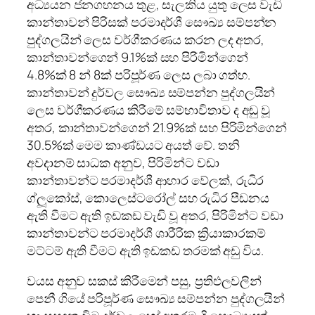
අධ්‍යයන ජනගහනය තුළ, සැලකිය යුතු ලෙස වැඩි
කාන්තාවන් පිරිසක් පරමාදර්ශී සෞඛ්‍ය සම්පන්න
පුද්ගලයින් ලෙස වර්ගීකරණය කරන ලද අතර,
කාන්තාවන්ගෙන් 9.1%ක් සහ පිරිමින්ගෙන්
4.8%ක් 8 න් 8ක් පරිපූර්ණ ලෙස ලබා ගත්හ.
කාන්තාවන් දුර්වල සෞඛ්‍ය සම්පන්න පුද්ගලයින්
ලෙස වර්ගීකරණය කිරීමේ සම්භාවිතාව ද අඩු වූ
අතර, කාන්තාවන්ගෙන් 21.9%ක් සහ පිරිමින්ගෙන්
30.5%ක් මෙම කාණ්ඩයට අයත් වේ. තනි
අවදානම් සාධක අනුව, පිරිමින්ට වඩා
කාන්තාවන්ට පරමාදර්ශී ආහාර වේලක්, රුධිර
ග්ලූකෝස්, කොලෙස්ටරෝල් සහ රුධිර පීඩනය
ඇති වීමට ඇති ඉඩකඩ වැඩි වූ අතර, පිරිමින්ට වඩා
කාන්තාවන්ට පරමාදර්ශී ශාරීරික ක්‍රියාකාරකම්
මට්ටම් ඇති වීමට ඇති ඉඩකඩ තරමක් අඩු විය.
වයස අනුව සකස් කිරීමෙන් පසු, ප්‍රතිඵලවලින්
පෙනී ගියේ පරිපූර්ණ සෞඛ්‍ය සම්පන්න පුද්ගලයින්